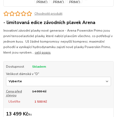
Ohodnotit produkt
- limitovaná edice závodních plavek Arena
Inovativní závodní plavky nové generace - Arena Powerskin Primo jsou
první tensoelastické plavky, které nabízí plavcům všechno, co potřebují v
jednom kusu. Už žádné kompromisy: nejvyšší kompresi, maximální
pohodlí a vynikající hydrodynamiku zajistí nové plavky Powerskin Primo,
které jsou vyroben...
celý popis
Dostupnost
Skladem
Velikost dámská v "D"
Cena před
14 999 Kč
slevou
Ušetříte
1 500 Kč
13 499 Kč
/
ks