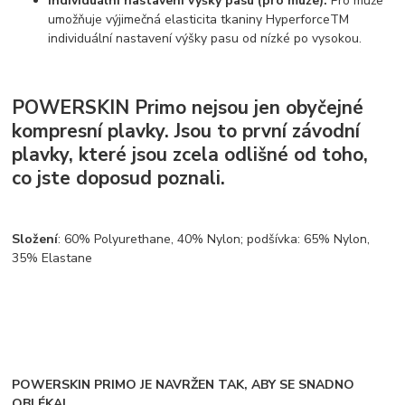
Individuální nastavení výšky pasu (pro muže):
Pro muže
umožňuje výjimečná elasticita tkaniny HyperforceTM
individuální nastavení výšky pasu od nízké po vysokou.
POWERSKIN Primo nejsou jen obyčejné
kompresní plavky. Jsou to první závodní
plavky, které jsou zcela odlišné od toho,
co jste doposud poznali.
Složení
: 60% Polyurethane, 40% Nylon; podšívka: 65% Nylon,
35% Elastane
POWERSKIN PRIMO JE NAVRŽEN TAK, ABY SE SNADNO
OBLÉKAL