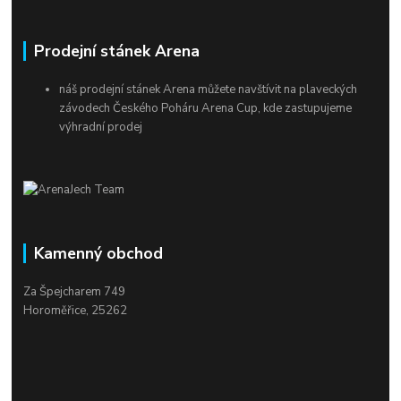
Prodejní stánek Arena
náš prodejní stánek Arena můžete navštívit na plaveckých
závodech Českého Poháru Arena Cup, kde zastupujeme
výhradní prodej
Kamenný obchod
Za Špejcharem 749
Horoměřice, 25262