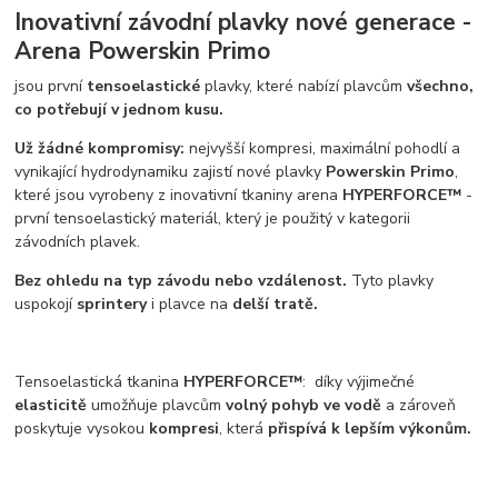
Inovativní závodní plavky nové generace -
Arena
Powerskin Primo
jsou první
tensoelastické
plavky, které nabízí plavcům
všechno,
co potřebují v jednom kusu.
Už žádné kompromisy:
nejvyšší kompresi, maximální pohodlí a
vynikající hydrodynamiku zajistí nové plavky
Powerskin Primo
,
které jsou vyrobeny z inovativní tkaniny arena
HYPERFORCE™
-
první tensoelastický materiál, který je použitý v kategorii
závodních plavek.
Bez ohledu na typ závodu nebo vzdálenost.
Tyto plavky
uspokojí
sprintery
i plavce na
delší tratě.
Tensoelastická tkanina
HYPERFORCE™
: díky výjimečné
elasticitě
umožňuje plavcům
volný pohyb ve vodě
a zároveň
poskytuje vysokou
kompresi
, která
přispívá k lepším výkonům.