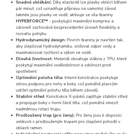
Snadné oblékání:
Díky elasticitě lze plavky obléct během
pár minut, což usnadňuje přípravu na samotný závod.
Jakmile jsou plavky ve vodě, aktivuje se síla tkaniny
HYPERFORCE™
- poskytující maximální kompresi a
zároveň zachovává bezprecedentní úroveň flexibility a
rozsahu pohybu.
Hydrodynamický design:
Povrch tkaniny je navržen tak,
aby zlepšoval hydrodynamiku, snižoval odpor vody a
maximalizoval rychlost a výkon ve vodě.
Dlouhá životnost:
Materiál obsahuje vlákna z TPU, které
poskytují maximální voděodolnost a odolnost proti
opotřebení.
Optimální poloha těla:
Interní konstrukce poskytuje
silnou podporu pro nohy a boky, což pomáhá plavcům
udržet optimální polohu těla během závodů.
Stabilní střed
: Konstrukce X-pásků zajišťuje stabilní střed
a propojuje boky s horní částí těla, což pomáhá omezit
nadměrnou rotaci trupu.
Prodloužený trup (pro ženy):
Pro ženy jsou k dispozici
velikosti s prodlouženým trupem pro zlepšení pohodlí v
oblasti ramen.