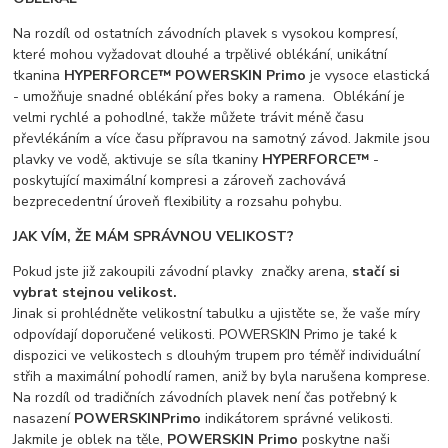
Na rozdíl od ostatních závodních plavek s vysokou kompresí,
které mohou vyžadovat dlouhé a trpělivé oblékání, unikátní
tkanina
HYPERFORCE™ POWERSKIN Primo
je vysoce elastická
- umožňuje snadné oblékání přes boky a ramena. Oblékání je
velmi rychlé a pohodlné, takže můžete trávit méně času
převlékáním a více času přípravou na samotný závod. Jakmile jsou
plavky ve vodě, aktivuje se síla tkaniny
HYPERFORCE™
-
poskytující maximální kompresi a zároveň zachovává
bezprecedentní úroveň flexibility a rozsahu pohybu.
JAK VÍM, ŽE MÁM SPRÁVNOU VELIKOST?
Pokud jste již zakoupili závodní plavky značky arena,
stačí si
vybrat stejnou velikost.
Jinak si prohlédněte velikostní tabulku a ujistěte se, že vaše míry
odpovídají doporučené velikosti. POWERSKIN Primo je také k
dispozici ve velikostech s dlouhým trupem pro téměř individuální
střih a maximální pohodlí ramen, aniž by byla narušena komprese.
Na rozdíl od tradičních závodních plavek není čas potřebný k
nasazení
POWERSKIN
Primo
indikátorem správné velikosti.
Jakmile je oblek na těle,
POWERSKIN Primo
poskytne naši