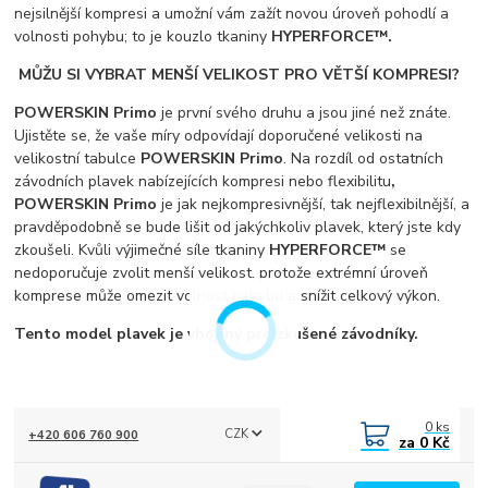
nejsilnější kompresi a umožní vám zažít novou úroveň pohodlí a
volnosti pohybu; to je kouzlo tkaniny
HYPERFORCE™.​
MŮŽU SI VYBRAT MENŠÍ VELIKOST PRO VĚTŠÍ KOMPRESI?
POWERSKIN Primo
je první svého druhu a jsou jiné než znáte.
Ujistěte se, že vaše míry odpovídají doporučené velikosti na
velikostní tabulce
POWERSKIN Primo
. Na rozdíl od ostatních
závodních plavek nabízejících kompresi nebo flexibilitu
,
POWERSKIN Primo
je jak nejkompresivnější, tak nejflexibilnější, a
pravděpodobně se bude lišit od jakýchkoliv plavek, který jste kdy
zkoušeli. Kvůli výjimečné síle tkaniny
HYPERFORCE™
se
nedoporučuje zvolit menší velikost, protože extrémní úroveň
komprese může omezit volnost pohybu a snížit celkový výkon.
Tento model plavek je vhodný pro zkušené závodníky.
0
ks
CZK
+420 606 760 900
za
0 Kč