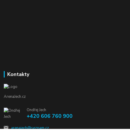
Kontakty
ArenaJech.cz
Ondřej Jech
+420 606 760 900
arenajech@seznam.cz