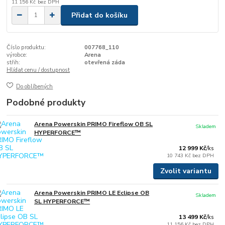
11 156 Kč
bez DPH
Přidat do košíku
Číslo produktu:
007768_110
výrobce:
Arena
střih:
otevřená záda
Hlídat cenu / dostupnost
Do oblíbených
Podobné produkty
Arena Powerskin PRIMO Fireflow OB SL
Skladem
HYPERFORCE™
12 999 Kč
/
ks
10 743 Kč
bez DPH
Zvolit variantu
Arena Powerskin PRIMO LE Eclipse OB
Skladem
SL HYPERFORCE™
13 499 Kč
/
ks
11 156 Kč
bez DPH