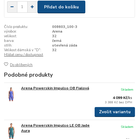
Přidat do košíku
Číslo produktu:
008603_100-3
výrobce:
Arena
velikost:
32
barva:
černá
střih:
otevřená záda
Velikost dámská v "D":
32
Hlídat cenu / dostupnost
Do oblíbených
Podobné produkty
Arena Powerskin Impulso OB Fialová
Skladem
4 099 Kč
/
ks
3 388 Kč
bez DPH
Zvolit variantu
Arena Powerskin Impulso LE OB Jade
Skladem
Aura