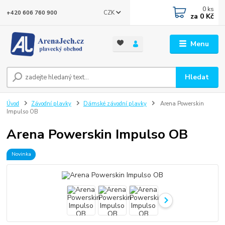
0
ks
CZK
+420 606 760 900
za
0 Kč
Menu
Hledat
Úvod
Závodní plavky
Dámské závodní plavky
Arena Powerskin
Impulso OB
Arena Powerskin Impulso OB
Novinka