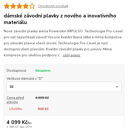
Ohodnotit produkt
dámské závodní plavky z nového a inovativního
materiálu
Nové závodní plavky arena Powerskin IMPULSO. Technologie Pro-Level
pro váš nejrychlejší závod! Vysoce kvalitní tkaná látka a mírná komprese
pro závodní plavce všech úrovní. Technologie Pro-Level je nyní
dostupná všem plavcům. Kvalitní závodní plavky pro juniory. Mírná
komprese pro skvělou podporu s...
celý popis
Dostupnost
Skladem
Velikost dámská v "D"
Cena před
4 699 Kč
slevou
Ušetříte
600 Kč
4 099 Kč
/
ks
3 388 Kč
bez DPH