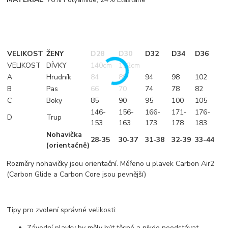
VELIKOST
ŽENY
D28
D30
D32
D34
D36
VELIKOST
DÍVKY
140cm
152cm
A
Hrudník
84
89
94
98
102
B
Pas
66
70
74
78
82
C
Boky
85
90
95
100
105
146-
156-
166-
171-
176-
D
Trup
153
163
173
178
183
Nohavička
28-35
30-37
31-38
32-39
33-44
(orientačně)
Rozměry nohavičky jsou orientační. Měřeno u plavek Carbon Air2
(Carbon Glide a Carbon Core jsou pevnější)
Tipy pro zvolení správné velikosti:
Závodní plavky by měly být těsné a nikde neodstávat.