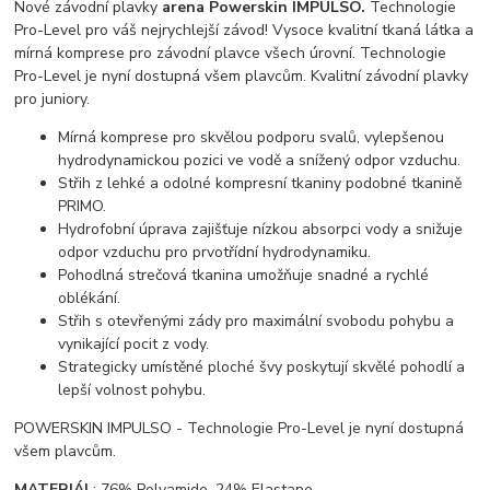
Nové závodní plavky
arena Powerskin IMPULSO.
Technologie
Pro-Level pro váš nejrychlejší závod! Vysoce kvalitní tkaná látka a
mírná komprese pro závodní plavce všech úrovní. Technologie
Pro-Level je nyní dostupná všem plavcům. Kvalitní závodní plavky
pro juniory.
Mírná komprese pro skvělou podporu svalů, vylepšenou
hydrodynamickou pozici ve vodě a snížený odpor vzduchu.
Střih z lehké a odolné kompresní tkaniny podobné tkanině
PRIMO.
Hydrofobní úprava zajišťuje nízkou absorpci vody a snižuje
odpor vzduchu pro prvotřídní hydrodynamiku.
Pohodlná strečová tkanina umožňuje snadné a rychlé
oblékání.
Střih s otevřenými zády pro maximální svobodu pohybu a
vynikající pocit z vody.
Strategicky umístěné ploché švy poskytují skvělé pohodlí a
lepší volnost pohybu.
POWERSKIN IMPULSO - Technologie Pro-Level je nyní dostupná
všem plavcům.
MATERIÁL
: 76% Polyamide, 24% Elastane