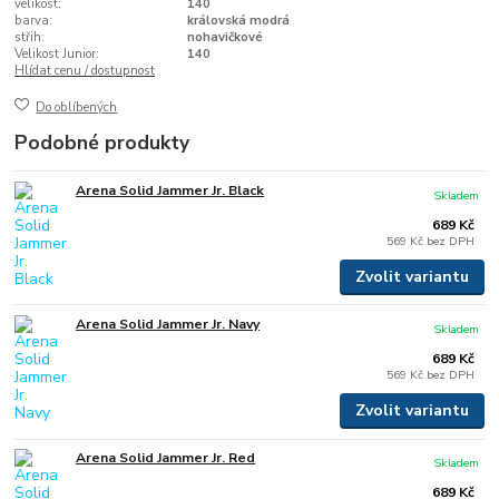
velikost:
140
barva:
královská modrá
střih:
nohavičkové
Velikost Junior:
140
Hlídat cenu / dostupnost
Do oblíbených
Podobné produkty
Arena Solid Jammer Jr. Black
Skladem
689 Kč
569 Kč
bez DPH
Zvolit variantu
Arena Solid Jammer Jr. Navy
Skladem
689 Kč
569 Kč
bez DPH
Zvolit variantu
Arena Solid Jammer Jr. Red
Skladem
689 Kč