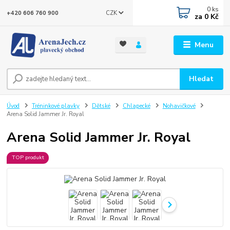
0
ks
CZK
+420 606 760 900
za
0 Kč
Menu
Hledat
Úvod
Tréninkové plavky
Dětské
Chlapecké
Nohavičkové
Arena Solid Jammer Jr. Royal
Arena Solid Jammer Jr. Royal
TOP produkt