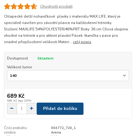
Ohodnotit produkt
Chlapecké delší nohavičkové plavky z materiálu MAX LIFE, který je
speciálně navržen pro závodní plavce na každodenní tréninky.
Složení: MAXLIFE 54%POLYESTER/46%PBT Boky: 36 cm Cílová skupina:
vhodné na trénink a pro aktivní plavání Pásek: tkanička v pase pro
snadné přizpůsobení velikosti Materi...
celý popis
Dostupnost
Skladem
Velikost Junior
689 Kč
569 Kč
bez DPH
Přidat do košíku
Číslo produktu:
004772_720_1
výrobce:
Arena