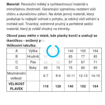
Materiál
:
Revoluční měkký a rychleschnoucí materiál s
mimořádnou životností. Garantující vyjmečnou rezisteni vůči
chlóru a slunečnímu záření. Na dotek jemný materiál, který
poskytuje tu nejlepší volnost v pohybu, je odolný vůči odírání a
mořské soli. Trvanlivý, extrémně pružný a perfektně sedící
materiál, který je zvlášť vhodný na tréninky.
Obvod pasu měřte v místě, kde plavky končí a utahují se
tkaničkou - snížený pas
Velikostní tabulka:
A
Výška
116
128
140
152
164
B
Hrudník
55
60
65
77
85
C
Pas
53
55
57
67
71
D
Boky
65
70
75
80
85
Mezinárodní
6-7
8-9
10-11
12-13
14-15
velikost
VELIKOST
116
128
140
152
164
PLAVEK