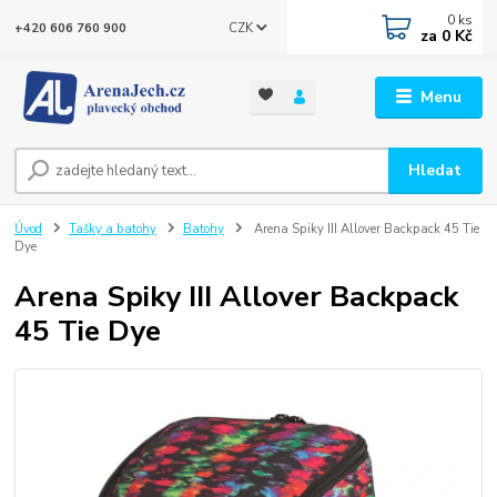
0
ks
CZK
+420 606 760 900
za
0 Kč
Menu
Hledat
Úvod
Tašky a batohy
Batohy
Arena Spiky III Allover Backpack 45 Tie
Dye
Arena Spiky III Allover Backpack
45 Tie Dye