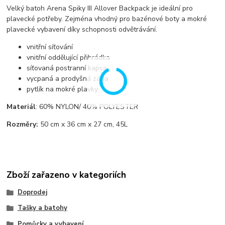
Velký batoh Arena Spiky III Allover Backpack je ideální pro
plavecké potřeby. Zejména vhodný pro bazénové boty a mokré
plavecké vybavení díky schopnosti odvětrávání.
vnitřní síťování
vnitřní oddělující přihrádka
síťovaná postranní kapsa
vycpaná a prodyšná záda
pytlík na mokré plavky
Materiál
: 60% NYLON/ 40% POLYESTER
Rozměry:
50 cm x 36 cm x 27 cm, 45L
Zboží zařazeno v kategoriích
Doprodej
Tašky a batohy
Pomůcky a vybavení