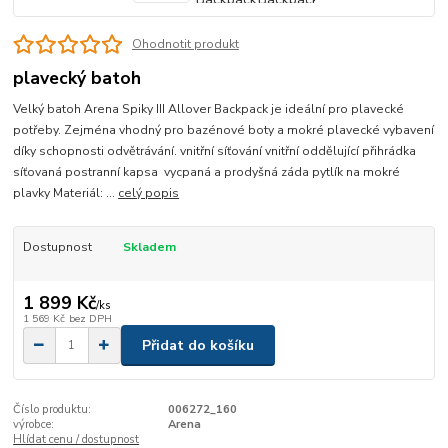
Ohodnotit produkt
plavecký batoh
Velký batoh Arena Spiky III Allover Backpack je ideální pro plavecké
potřeby. Zejména vhodný pro bazénové boty a mokré plavecké vybavení
díky schopnosti odvětrávání. vnitřní síťování vnitřní oddělující přihrádka
síťovaná postranní kapsa vycpaná a prodyšná záda pytlík na mokré
plavky Materiál: ...
celý popis
Dostupnost
Skladem
1 899 Kč
/
ks
1 569 Kč
bez DPH
Přidat do košíku
Číslo produktu:
006272_160
výrobce:
Arena
Hlídat cenu / dostupnost