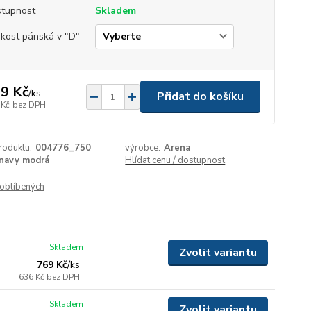
tupnost
Skladem
ikost pánská v "D"
9 Kč
/
ks
Přidat do košíku
 Kč
bez DPH
roduktu:
004776_750
výrobce:
Arena
navy modrá
Hlídat cenu / dostupnost
oblíbených
Skladem
Zvolit variantu
769 Kč
/
ks
636 Kč
bez DPH
Skladem
Zvolit variantu