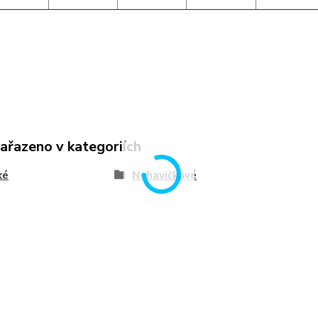
zařazeno v kategoriích
ké
Nohavičkové