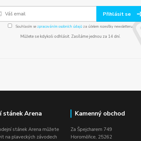
Přihlásit se
Souhlasím se
zpracováním osobních údajů
za účelem rozesílky newsletteru.
Můžete se kdykoli odhlásit. Zasíláme jednou za 14 dní.
í stánek Arena
Kamenný obchod
odejní stánek Arena můžete
Za Špejcharem 749
vit na plaveckých závodech
Horoměřice, 25262