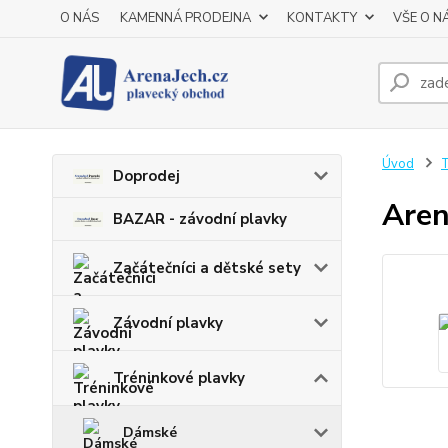
O NÁS
KAMENNÁ PRODEJNA
KONTAKTY
VŠE O N
Úvod
T
Doprodej
Aren
BAZAR - závodní plavky
Začátečníci a dětské sety
Závodní plavky
Tréninkové plavky
Dámské