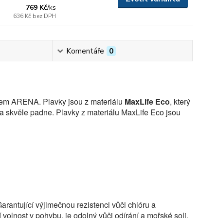
769 Kč
/
ks
636 Kč
bez DPH
Komentáře
0
logem ARENA.
Plavky jsou z materiálu
MaxLife Eco
, který
a skvěle padne. Plavky z materiálu MaxLife Eco jsou
rantující výjimečnou rezistenci vůči chlóru a
 volnost v pohybu, je odolný vůči odírání a mořské soli.