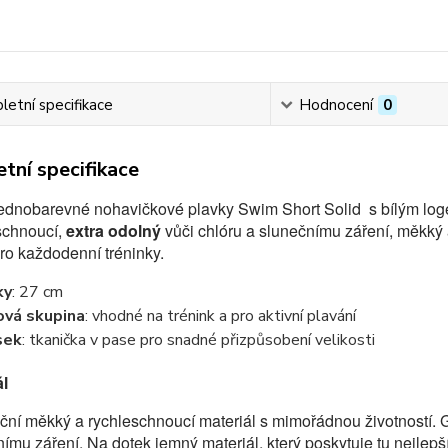
etní specifikace
Hodnocení
0
tní specifikace
ednobarevné nohavičkové plavky Swim Short Solid s bílým 
schnoucí,
extra odolný
vůči chlóru a slunečnímu záření, měkký 
ro každodenní tréninky.
ky
: 27 cm
ová skupina
: vhodné na trénink a pro aktivní plavání
sek
: tkanička v pase pro snadné přizpůsobení velikosti
ál
ní měkký a rychleschnoucí materiál s mimořádnou životností. Ga
ímu záření. Na dotek jemný materiál, který poskytuje tu nejlepší