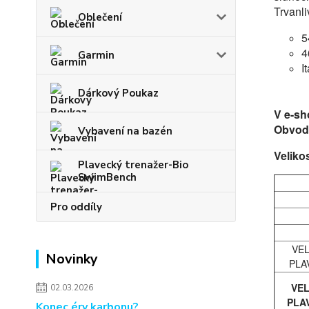
Trvanli
Oblečení
5
4
Garmin
I
Dárkový Poukaz
V e-sh
Obvod 
Vybavení na bazén
Veliko
Plavecký trenažer-Bio
SwimBench
Pro oddíly
VE
Novinky
PLA
VE
02.03.2026
PLA
Konec éry karbonu?