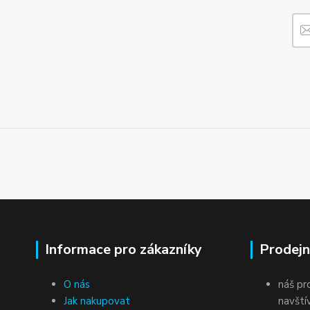
Informace pro zákazníky
Prodejn
O nás
náš pr
Jak nakupovat
navští