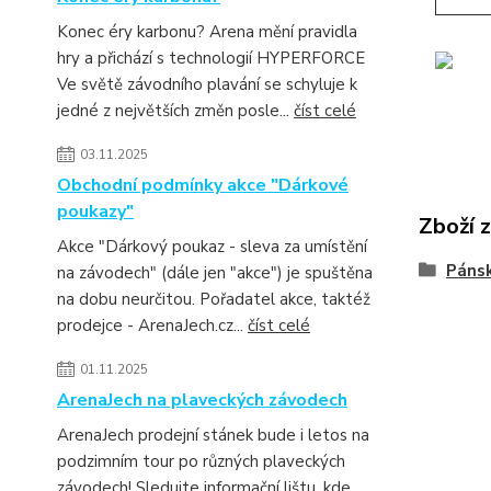
Konec éry karbonu? Arena mění pravidla
hry a přichází s technologií HYPERFORCE
Ve světě závodního plavání se schyluje k
jedné z největších změn posle...
číst celé
03.11.2025
Obchodní podmínky akce "Dárkové
poukazy"
Zboží 
Akce "Dárkový poukaz - sleva za umístění
Páns
na závodech" (dále jen "akce") je spuštěna
na dobu neurčitou. Pořadatel akce, taktéž
prodejce - ArenaJech.cz...
číst celé
01.11.2025
ArenaJech na plaveckých závodech
ArenaJech prodejní stánek bude i letos na
podzimním tour po různých plaveckých
závodech! Sledujte informační lištu, kde