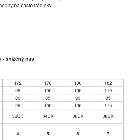
vhodný na časté tréninky.
u - snížený pas
172
178
180
182
95
100
105
110
80
85
90
95
95
100
105
110
32UK
34UK
36UK
38UK
4
5
6
7