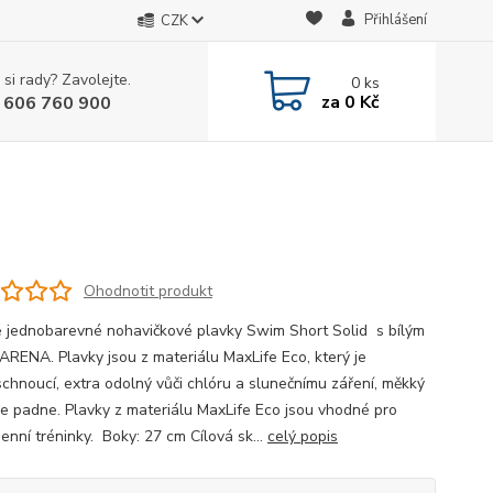
Přihlášení
CZK
 si rady? Zavolejte.
0
ks
za
0 Kč
 606 760 900
Ohodnotit produkt
 jednobarevné nohavičkové plavky Swim Short Solid s bílým
ARENA. Plavky jsou z materiálu MaxLife Eco, který je
schnoucí, extra odolný vůči chlóru a slunečnímu záření, měkký
le padne. Plavky z materiálu MaxLife Eco jsou vhodné pro
enní tréninky. Boky: 27 cm Cílová sk...
celý popis