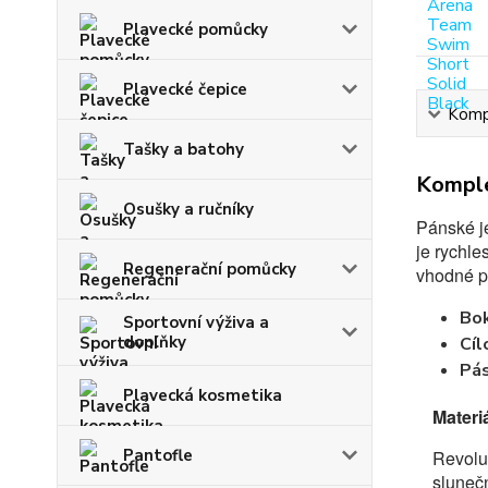
Plavecké pomůcky
Plavecké čepice
Kompl
Tašky a batohy
Komple
Osušky a ručníky
Pánské j
je rychle
Regenerační pomůcky
vhodné p
Bo
Sportovní výživa a
doplňky
Cíl
Pá
Plavecká kosmetika
Materi
Pantofle
Revoluč
slunečn