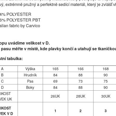
vý, extrémně pružný a perfektně sedící materiál, který je zvlášť 
4% POLYESTER
6% POLYESTER PBT
talian fabric by Carvico
opu uvádíme velikost v D.
pasu měřte v místě, kde plavky končí a utahují se tkaničko
stní tabulka:
A
Výška
165
166
168
B
Hrudník
84
88
90
C
Pas
69
73
75
D
Boky
84
88
90
LIKOST
26UK
28UK
30UK
VEK UK
LIKOST
1
2
3
VEK V D