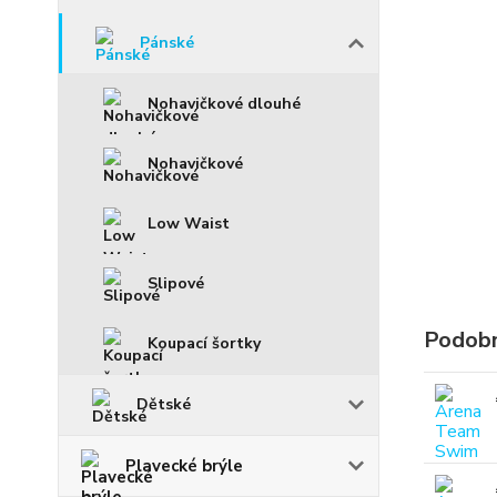
Pánské
Nohavičkové dlouhé
Nohavičkové
Low Waist
Slipové
Podobn
Koupací šortky
Dětské
Plavecké brýle