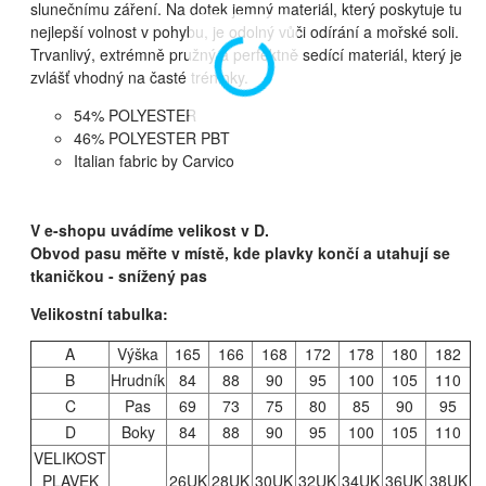
slunečnímu záření. Na dotek jemný materiál, který poskytuje tu
nejlepší volnost v pohybu, je odolný vůči odírání a mořské soli.
Trvanlivý, extrémně pružný a perfektně sedící materiál, který je
zvlášť vhodný na časté tréninky.
54% POLYESTER
46% POLYESTER PBT
Italian fabric by Carvico
V e-shopu uvádíme velikost v D.
Obvod pasu měřte v místě, kde plavky končí a utahují se
tkaničkou - snížený pas
Velikostní tabulka:
A
Výška
165
166
168
172
178
180
182
B
Hrudník
84
88
90
95
100
105
110
C
Pas
69
73
75
80
85
90
95
D
Boky
84
88
90
95
100
105
110
VELIKOST
PLAVEK
26UK
28UK
30UK
32UK
34UK
36UK
38UK