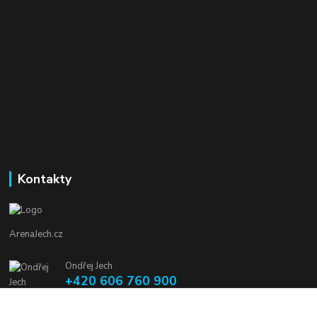
Kontakty
ArenaJech.cz
Ondřej Jech
+420 606 760 900
arenajech@seznam.cz