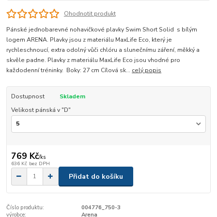
Ohodnotit produkt
Pánské jednobarevné nohavičkové plavky Swim Short Solid s bílým
logem ARENA. Plavky jsou z materiálu MaxLife Eco, který je
rychleschnoucí, extra odolný vůči chlóru a slunečnímu záření, měkký a
skvěle padne. Plavky z materiálu MaxLife Eco jsou vhodné pro
každodenní tréninky. Boky: 27 cm Cílová sk...
celý popis
Dostupnost
Skladem
Velikost pánská v "D"
769 Kč
/
ks
636 Kč
bez DPH
Přidat do košíku
Číslo produktu:
004776_750-3
výrobce:
Arena