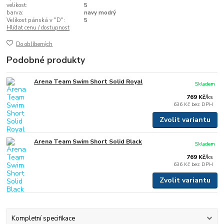
velikost:
5
barva:
navy modrý
Velikost pánská v "D":
5
Hlídat cenu / dostupnost
Do oblíbených
Podobné produkty
Arena Team Swim Short Solid Royal
Skladem
769 Kč
/
ks
636 Kč
bez DPH
Zvolit variantu
Arena Team Swim Short Solid Black
Skladem
769 Kč
/
ks
636 Kč
bez DPH
Zvolit variantu
Kompletní specifikace