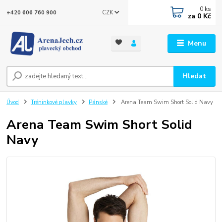
0
ks
CZK
+420 606 760 900
za
0 Kč
Menu
Hledat
Úvod
Tréninkové plavky
Pánské
Arena Team Swim Short Solid Navy
Arena Team Swim Short Solid
Navy