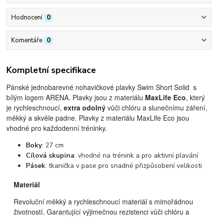
Hodnocení
0
Komentáře
0
Kompletní specifikace
Pánské jednobarevné nohavičkové plavky Swim Short Solid s
bílým logem ARENA.
Plavky jsou z materiálu
MaxLife Eco
, který
je rychleschnoucí,
extra odolný
vůči chlóru a slunečnímu záření,
měkký a skvěle padne. Plavky z materiálu MaxLife Eco jsou
vhodné pro každodenní tréninky.
Boky
: 27 cm
Cílová skupina
: vhodné na trénink a pro aktivní plavání
Pásek
: tkanička v pase pro snadné přizpůsobení velikosti
Materiál
Revoluční měkký a rychleschnoucí materiál s mimořádnou
životností. Garantující výjimečnou rezistenci vůči chlóru a