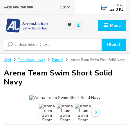
0
ks
CZK
+420 606 760 900
za
0 Kč
Menu
Hledat
Úvod
Tréninkové plavky
Pánské
Arena Team Swim Short Solid Navy
Arena Team Swim Short Solid
Navy