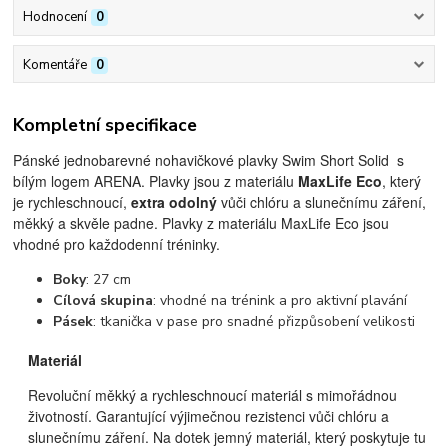
Hodnocení
0
Komentáře
0
Kompletní specifikace
Pánské jednobarevné nohavičkové plavky Swim Short Solid s
bílým logem ARENA.
Plavky jsou z materiálu
MaxLife Eco
, který
je rychleschnoucí,
extra odolný
vůči chlóru a slunečnímu záření,
měkký a skvěle padne. Plavky z materiálu MaxLife Eco jsou
vhodné pro každodenní tréninky.
Boky
: 27 cm
Cílová skupina
: vhodné na trénink a pro aktivní plavání
Pásek
: tkanička v pase pro snadné přizpůsobení velikosti
Materiál
Revoluční měkký a rychleschnoucí materiál s mimořádnou
životností. Garantující výjimečnou rezistenci vůči chlóru a
slunečnímu záření. Na dotek jemný materiál, který poskytuje tu