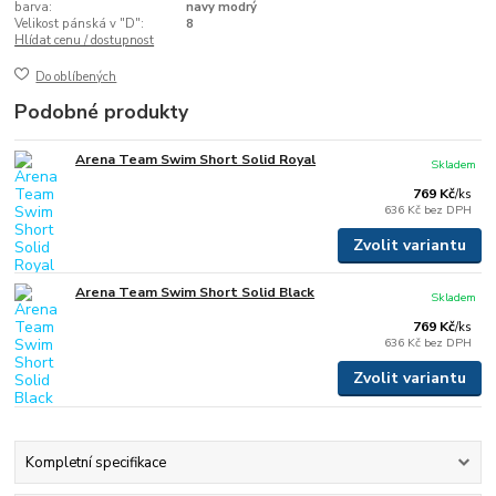
barva:
navy modrý
Velikost pánská v "D":
8
Hlídat cenu / dostupnost
Do oblíbených
Podobné produkty
Arena Team Swim Short Solid Royal
Skladem
769 Kč
/
ks
636 Kč
bez DPH
Zvolit variantu
Arena Team Swim Short Solid Black
Skladem
769 Kč
/
ks
636 Kč
bez DPH
Zvolit variantu
Kompletní specifikace