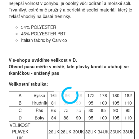
nejlepší volnost v pohybu, je odolný vůči odírání a mořské soli.
Trvanlivý, extrémně pružný a perfektně sedící materiál, který je
zvlášť vhodný na časté tréninky.
54% POLYESTER
46% POLYESTER PBT
Italian fabric by Carvico
V e-shopu uvádíme velikost v D.
Obvod pasu měřte v místě, kde plavky končí a utahují se
tkaničkou - snížený pas
Velikostní tabulka:
A
Výška
165
166
168
172
178
180
182
B
Hrudník
84
88
90
95
100
105
110
C
Pas
69
73
75
80
85
90
95
D
Boky
84
88
90
95
100
105
110
VELIKOST
PLAVEK
26UK
28UK
30UK
32UK
34UK
36UK
38UK
UK