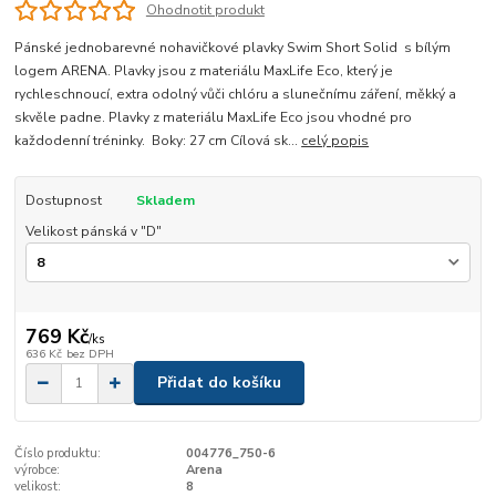
Ohodnotit produkt
Pánské jednobarevné nohavičkové plavky Swim Short Solid s bílým
logem ARENA. Plavky jsou z materiálu MaxLife Eco, který je
rychleschnoucí, extra odolný vůči chlóru a slunečnímu záření, měkký a
skvěle padne. Plavky z materiálu MaxLife Eco jsou vhodné pro
každodenní tréninky. Boky: 27 cm Cílová sk...
celý popis
Dostupnost
Skladem
Velikost pánská v "D"
769 Kč
/
ks
636 Kč
bez DPH
Přidat do košíku
Číslo produktu:
004776_750-6
výrobce:
Arena
velikost:
8