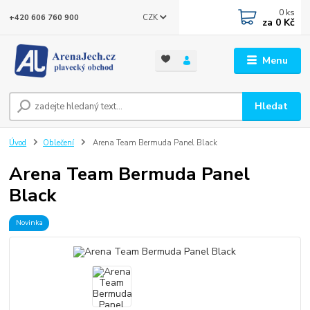
0
ks
CZK
+420 606 760 900
za
0 Kč
Menu
Hledat
Úvod
Oblečení
Arena Team Bermuda Panel Black
Arena Team Bermuda Panel
Black
Novinka