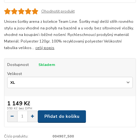
Ohodnotit produkt
Unisex šortky arena z kolekce Team Line. Šortky mají delší střih rovného
stylu a jsou vhodné na pohyb na bazéně a u vody. bez síťovinové vložky,
vhodné na koupání i běžné nošení. Rychleschnoucí prodyšný materiál
Materiál: Polyester 120gr, 100% recyklovaný polyester Velikostní
tabulka velikos...
celý popis
Dostupnost
Skladem
Velikost
1 149 Kč
950 Kč
bez DPH
Přidat do košíku
Číslo produktu:
004907_500