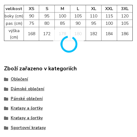
velikost
XS
S
M
L
XL
XXL
3XL
boky (cm)
90
95
100
105
110
115
120
pas (cm)
75
80
85
90
95
100
105
výška
168
172
178
180
182
184
186
(cm)
Zboží zařazeno v kategoriích
Oblečení
Dámské oblečení
Pánské oblečení
Kraťasy a šortky
Kraťasy a šortky
Sportovní kraťasy