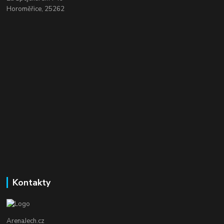
Horoměřice, 25262
Kontakty
ArenaJech.cz