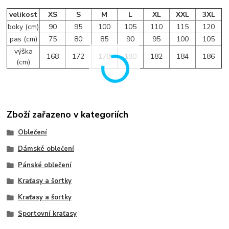
velikost
XS
S
M
L
XL
XXL
3XL
boky (cm)
90
95
100
105
110
115
120
pas (cm)
75
80
85
90
95
100
105
výška
168
172
178
180
182
184
186
(cm)
Zboží zařazeno v kategoriích
Oblečení
Dámské oblečení
Pánské oblečení
Kraťasy a šortky
Kraťasy a šortky
Sportovní kraťasy