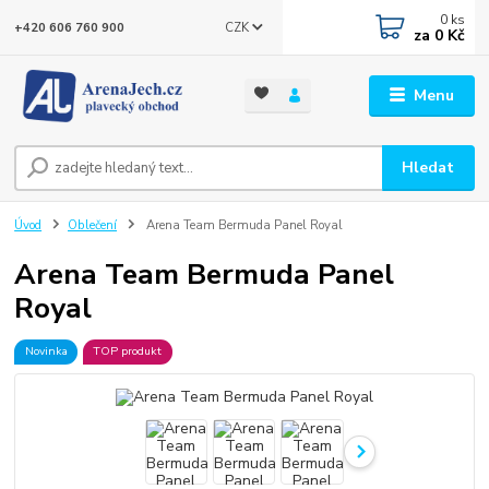
0
ks
CZK
+420 606 760 900
za
0 Kč
Menu
Hledat
Úvod
Oblečení
Arena Team Bermuda Panel Royal
Arena Team Bermuda Panel
Royal
Novinka
TOP produkt