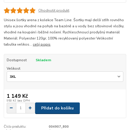
Ohodnotit produkt
Unisex šortky arena z kolekce Team Line. Šortky mají delší střih rovného
stylu a jsou vhodné na pohyb na bazéně a u vody. bez síťovinové vložky,
vhodné na koupání i běžné nošení. Rychleschnoucí prodyšný materiál
Materiál: Polyester 120gr, 100% recyklovaný polyester Velikostní
tabulka velikos...
celý popis
Dostupnost
Skladem
Velikost
1 149 Kč
950 Kč
bez DPH
Přidat do košíku
Číslo produktu:
004907_800