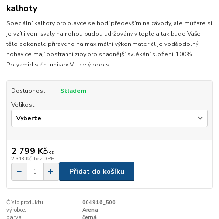
kalhoty
Speciální kalhoty pro plavce se hodí především na závody, ale můžete si
je vzít i ven. svaly na nohou budou udržovány v teple a tak bude Vaše
tělo dokonale přiraveno na maximální výkon materiál je voděodolný
nohavice mají postranní zipy pro snadnější svlékání složení: 100%
Polyamid střih: unisex V...
celý popis
Dostupnost
Skladem
Velikost
2 799 Kč
/
ks
2 313 Kč
bez DPH
Přidat do košíku
Číslo produktu:
004916_500
výrobce:
Arena
barva:
černá