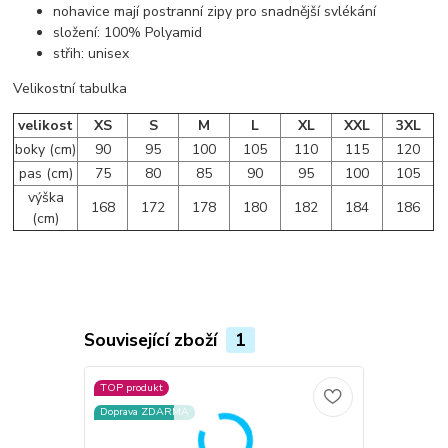
nohavice mají postranní zipy pro snadnější svlékání
složení: 100% Polyamid
střih: unisex
Velikostní tabulka
velikost
XS
S
M
L
XL
XXL
3XL
boky (cm)
90
95
100
105
110
115
120
pas (cm)
75
80
85
90
95
100
105
výška
168
172
178
180
182
184
186
(cm)
Související zboží
1
TOP produkt
Doprava ZDARMA