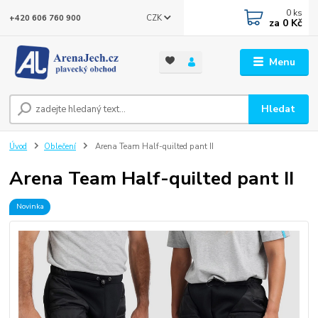
0
ks
CZK
+420 606 760 900
za
0 Kč
Menu
Hledat
Úvod
Oblečení
Arena Team Half-quilted pant II
Arena Team Half-quilted pant II
Novinka