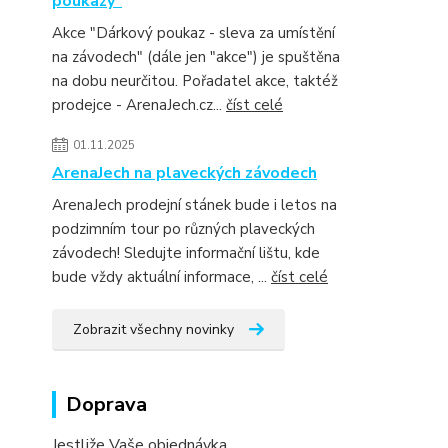
poukazy"
Akce "Dárkový poukaz - sleva za umístění
na závodech" (dále jen "akce") je spuštěna
na dobu neurčitou. Pořadatel akce, taktéž
prodejce - ArenaJech.cz...
číst celé
01.11.2025
ArenaJech na plaveckých závodech
ArenaJech prodejní stánek bude i letos na
podzimním tour po různých plaveckých
závodech! Sledujte informační lištu, kde
bude vždy aktuální informace, ...
číst celé
Zobrazit všechny novinky
Doprava
Jestliže Vaše objednávka