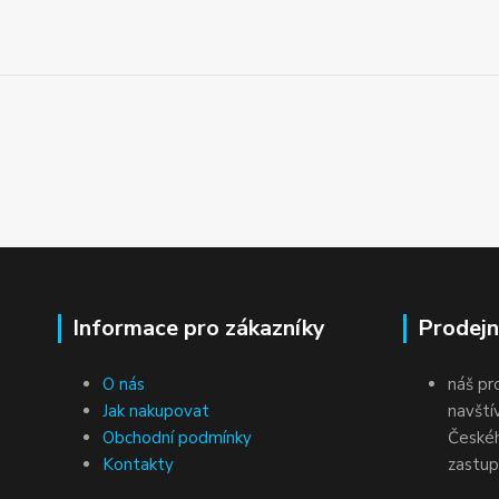
Informace pro zákazníky
Prodejn
O nás
náš pr
Jak nakupovat
navští
Obchodní podmínky
Českéh
Kontakty
zastup