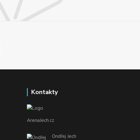
Kontakty
ArenaJech.cz
Ondřej Jech