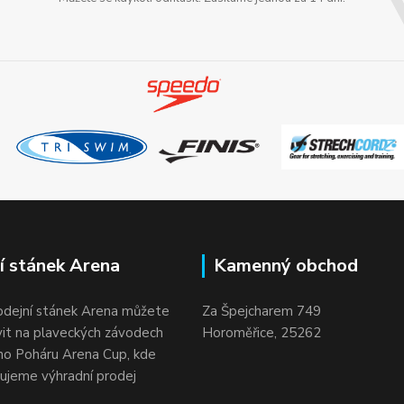
í stánek Arena
Kamenný obchod
odejní stánek Arena můžete
Za Špejcharem 749
vit na plaveckých závodech
Horoměřice, 25262
o Poháru Arena Cup, kde
ujeme výhradní prodej