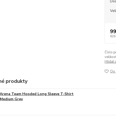
Dos
Vel
99
826
Číslo p
velikost
Hlídat 
Do 
é produkty
Arena Team Hooded Long Sleeve T-Shirt
Medium Grey