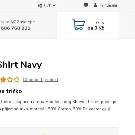
Přihlášení
CZK
 si rady? Zavolejte.
0
ks
za
0 Kč
 606 760 900
hirt Navy
Ohodnotit produkt
ex tričko
 tričko s kapucou arena Hooded Long Sleeve T-shirt panel je
a příjemné triko. materiál: 50% Cotton, 50% Polyester
celý