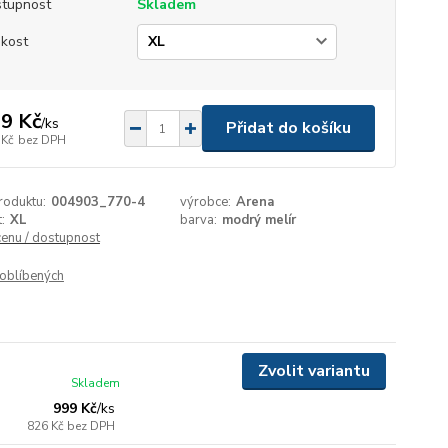
tupnost
Skladem
ikost
9 Kč
/
ks
Přidat do košíku
 Kč
bez DPH
roduktu:
004903_770-4
výrobce:
Arena
:
XL
barva:
modrý melír
cenu / dostupnost
oblíbených
Zvolit variantu
Skladem
999 Kč
/
ks
826 Kč
bez DPH