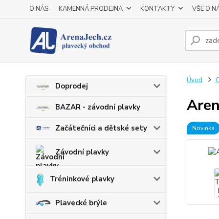
O NÁS
KAMENNÁ PRODEJNA
KONTAKTY
VŠE O N
Úvod
O
Doprodej
Aren
BAZAR - závodní plavky
Začátečníci a dětské sety
Novinka
Závodní plavky
Tréninkové plavky
Plavecké brýle