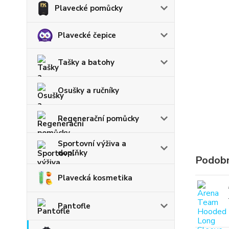
Plavecké pomůcky
Plavecké čepice
Tašky a batohy
Osušky a ručníky
Regenerační pomůcky
Sportovní výživa a
doplňky
Podobn
Plavecká kosmetika
Pantofle