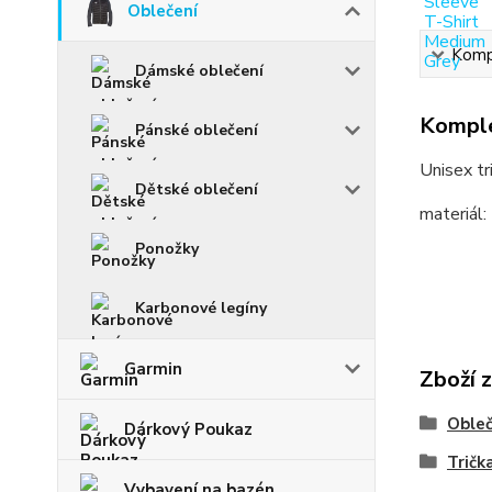
Oblečení
Kompl
Dámské oblečení
Komple
Pánské oblečení
Unisex tr
Dětské oblečení
materiál
Ponožky
Karbonové legíny
Garmin
Zboží 
Obleč
Dárkový Poukaz
Tričk
Vybavení na bazén