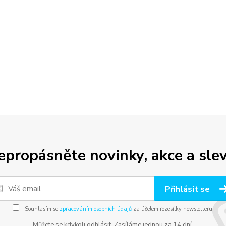
epropásněte novinky, akce a slev
Přihlásit se
Souhlasím se
zpracováním osobních údajů
za účelem rozesílky newsletteru.
Můžete se kdykoli odhlásit. Zasíláme jednou za 14 dní.