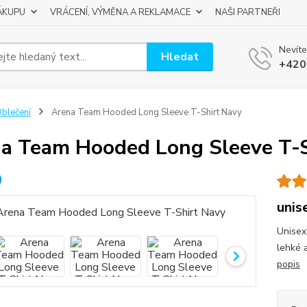
ÁKUPU
VRÁCENÍ, VÝMĚNA A REKLAMACE
NAŠI PARTNEŘI
Nevíte
Hledat
+420
blečení
Arena Team Hooded Long Sleeve T-Shirt Navy
a Team Hooded Long Sleeve T-S
unis
Unisex
lehké 
popis