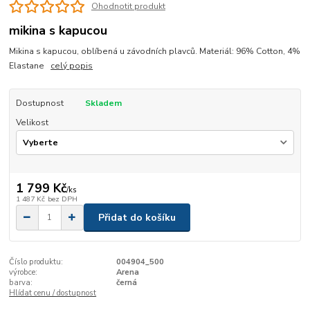
Ohodnotit produkt
mikina s kapucou
Mikina s kapucou, oblíbená u závodních plavců. Materiál: 96% Cotton, 4%
Elastane
celý popis
Dostupnost
Skladem
Velikost
1 799 Kč
/
ks
1 487 Kč
bez DPH
Přidat do košíku
Číslo produktu:
004904_500
výrobce:
Arena
barva:
černá
Hlídat cenu / dostupnost