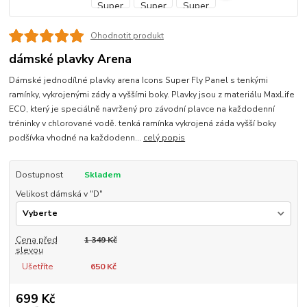
Ohodnotit produkt
dámské plavky Arena
Dámské jednodílné plavky arena Icons Super Fly Panel s tenkými
ramínky, vykrojenými zády a vyššími boky. Plavky jsou z materiálu MaxLife
ECO, který je speciálně navržený pro závodní plavce na každodenní
tréninky v chlorované vodě. tenká ramínka vykrojená záda vyšší boky
podšívka vhodné na každodenn...
celý popis
Dostupnost
Skladem
Velikost dámská v "D"
Cena před
1 349 Kč
slevou
Ušetříte
650 Kč
699 Kč