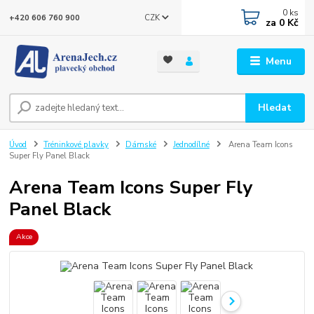
0
ks
CZK
+420 606 760 900
za
0 Kč
Menu
Hledat
Úvod
Tréninkové plavky
Dámské
Jednodílné
Arena Team Icons
Super Fly Panel Black
Arena Team Icons Super Fly
Panel Black
Akce