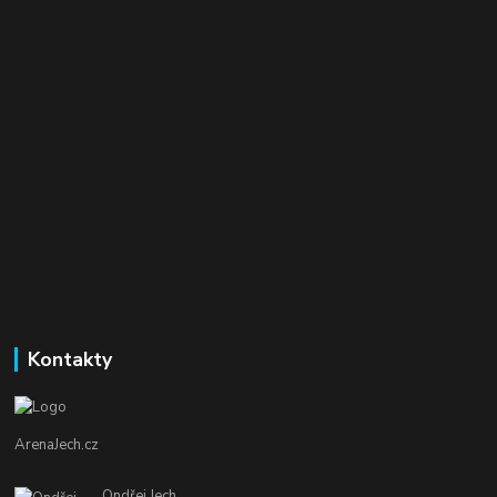
Kontakty
ArenaJech.cz
Ondřej Jech