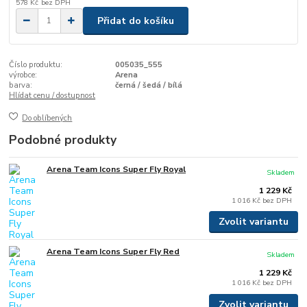
578 Kč
bez DPH
Přidat do košíku
Číslo produktu:
005035_555
výrobce:
Arena
barva:
černá / šedá / bílá
Hlídat cenu / dostupnost
Do oblíbených
Podobné produkty
Arena Team Icons Super Fly Royal
Skladem
1 229 Kč
1 016 Kč
bez DPH
Zvolit variantu
Arena Team Icons Super Fly Red
Skladem
1 229 Kč
1 016 Kč
bez DPH
Zvolit variantu