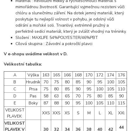
Materiál : Revoluční měkký a rychleschnoucí materiál s
mimořádnou životností. Garantující vyjmečnou rezisteni vůči
chlóru a slunečnímu záření. Na dotek jemný materiál, který
poskytuje tu nejlepší volnost v pohybu, je odolný vůči
odírání a mořské soli. Trvanlivý, extrémně pružný a
perfektně sedící materiál, který je zvlášť vhodný na tréninky.
Složení : MAXLIFE 54%POLYESTER/46%PBT
Cílová skupina : Závodní a pokročilí plavci
V e-shopu uvádíme velikost v D.
Velikostní tabulka:
A
Výška
163
165
166
168
170
172
174
176
B
Hrudník
70
75
80
85
90
95
100
105
C
Prsa
75
80
85
90
95
100
105
110
D
Pas
58
63
65
70
75
80
85
90
E
Boky
87
88
90
95
100
105
110
115
VELIKOST
XXS
XXS
XS
S
M
L
XL
XXl
PLAVEK
VELIKOST
44
PLAVEK V
30
32
34
36
38
40
42