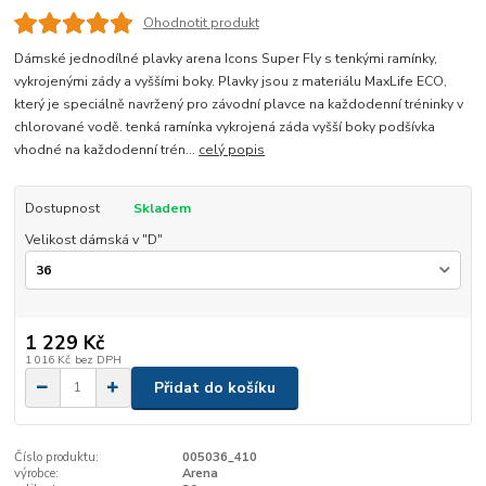
Ohodnotit produkt
Dámské jednodílné plavky arena Icons Super Fly s tenkými ramínky,
vykrojenými zády a vyššími boky. Plavky jsou z materiálu MaxLife ECO,
který je speciálně navržený pro závodní plavce na každodenní tréninky v
chlorované vodě. tenká ramínka vykrojená záda vyšší boky podšívka
vhodné na každodenní trén...
celý popis
Dostupnost
Skladem
Velikost dámská v "D"
1 229 Kč
1 016 Kč
bez DPH
Přidat do košíku
Číslo produktu:
005036_410
výrobce:
Arena