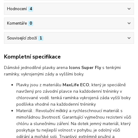
Hodnocení
4
Komentáře
0
Související zboží
1
Kompletní specifikace
Dámské jednodílné plavky arena
Icons Super Fly
s tenkými
ramínky, vykrojenými zády a vyššími boky.
Plavky jsou z materiálu
MaxLife ECO
, který je speciálně
navržený pro závodní plavce na každodenní tréninky v
chlorované vodě. tenká ramínka vykrojená záda vyšší boky
podšívka vhodné na každodenní tréninky
Materiál : Revoluční měkký a rychleschnoucí materiál s
mimořádnou životností. Garantující vyjmečnou rezisteni vůči
chlóru a slunečnímu záření. Na dotek jemný materiál, který
poskytuje tu nejlepší volnost v pohybu, je odolný vůči
odírání a mořské soli. Trvanlivý, extrémně pružný a