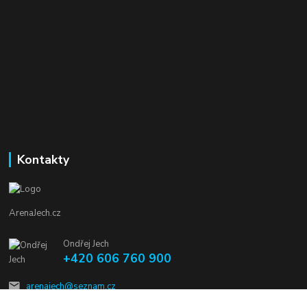
Kontakty
ArenaJech.cz
Ondřej Jech
+420 606 760 900
arenajech@seznam.cz