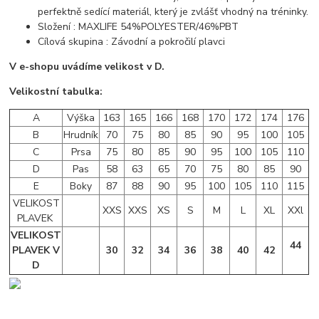
perfektně sedící materiál, který je zvlášť vhodný na tréninky.
Složení : MAXLIFE 54%POLYESTER/46%PBT
Cílová skupina : Závodní a pokročilí plavci
V e-shopu uvádíme velikost v D.
Velikostní tabulka:
A
Výška
163
165
166
168
170
172
174
176
B
Hrudník
70
75
80
85
90
95
100
105
C
Prsa
75
80
85
90
95
100
105
110
D
Pas
58
63
65
70
75
80
85
90
E
Boky
87
88
90
95
100
105
110
115
VELIKOST
XXS
XXS
XS
S
M
L
XL
XXl
PLAVEK
VELIKOST
44
PLAVEK V
30
32
34
36
38
40
42
D