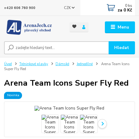
0
ks
CZK
+420 606 760 900
za
0 Kč
Menu
Hledat
Úvod
Tréninkové plavky
Dámské
Jednodílné
Arena Team Icons
Super Fly Red
Arena Team Icons Super Fly Red
Novinka