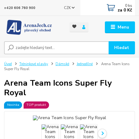
0
ks
CZK
+420 606 760 900
za
0 Kč
Menu
Hledat
Úvod
Tréninkové plavky
Dámské
Jednodílné
Arena Team Icons
Super Fly Royal
Arena Team Icons Super Fly
Royal
Novinka
TOP produkt