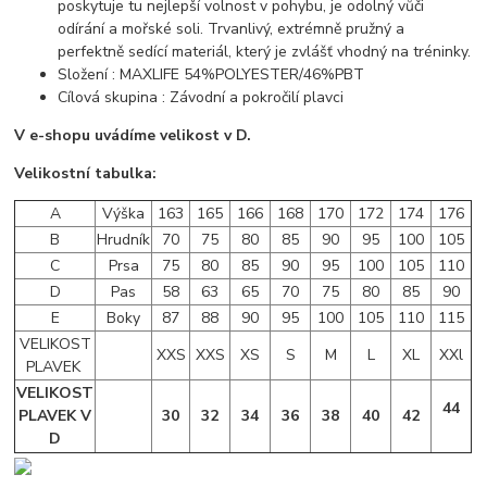
poskytuje tu nejlepší volnost v pohybu, je odolný vůči
odírání a mořské soli. Trvanlivý, extrémně pružný a
perfektně sedící materiál, který je zvlášť vhodný na tréninky.
Složení : MAXLIFE 54%POLYESTER/46%PBT
Cílová skupina : Závodní a pokročilí plavci
V e-shopu uvádíme velikost v D.
Velikostní tabulka:
A
Výška
163
165
166
168
170
172
174
176
B
Hrudník
70
75
80
85
90
95
100
105
C
Prsa
75
80
85
90
95
100
105
110
D
Pas
58
63
65
70
75
80
85
90
E
Boky
87
88
90
95
100
105
110
115
VELIKOST
XXS
XXS
XS
S
M
L
XL
XXl
PLAVEK
VELIKOST
44
PLAVEK V
30
32
34
36
38
40
42
D