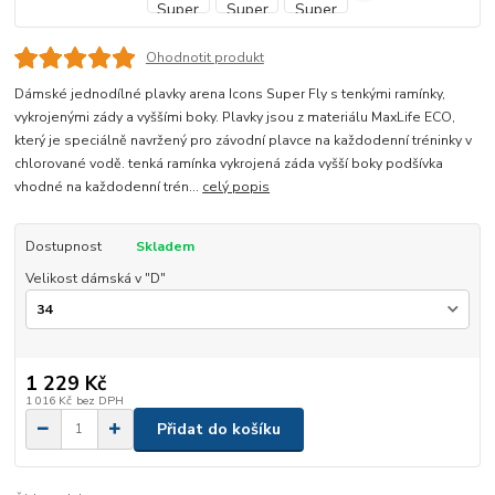
Ohodnotit produkt
Dámské jednodílné plavky arena Icons Super Fly s tenkými ramínky,
vykrojenými zády a vyššími boky. Plavky jsou z materiálu MaxLife ECO,
který je speciálně navržený pro závodní plavce na každodenní tréninky v
chlorované vodě. tenká ramínka vykrojená záda vyšší boky podšívka
vhodné na každodenní trén...
celý popis
Dostupnost
Skladem
Velikost dámská v "D"
1 229 Kč
1 016 Kč
bez DPH
Přidat do košíku