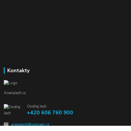
Kontakty
ArenaJech.cz
Ondřej Jech
+420 606 760 900
arenajech@seznam.cz