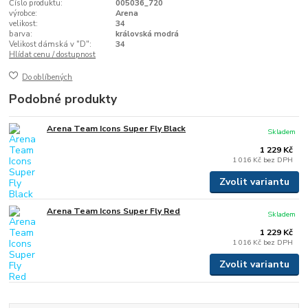
Číslo produktu:
005036_720
výrobce:
Arena
velikost:
34
barva:
královská modrá
Velikost dámská v "D":
34
Hlídat cenu / dostupnost
Do oblíbených
Podobné produkty
Arena Team Icons Super Fly Black
Skladem
1 229 Kč
1 016 Kč
bez DPH
Zvolit variantu
Arena Team Icons Super Fly Red
Skladem
1 229 Kč
1 016 Kč
bez DPH
Zvolit variantu