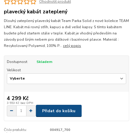
Ohodnotit produkt
plavecký kabát zateplený
Dlouhý zateplený plavecký kabát Team Parka Solid z nové kolekce TEAM
LINE. Kabát má rovný střih, kapuci a dvě velké kapsy. S tímto kabátem
budete před startem stále v teple. Kabát je vhodný především na
závody pod širým nebem pro dálkové i bazénové plavce. Materiál :
Recykolovaný Polyamid, 100% P...
celý popis
Dostupnost
Skladem
Velikost
4 299 Kč
3 553 Kč
bez DPH
Přidat do košíku
Číslo produktu:
004917_700