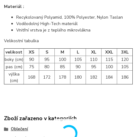
Materiál :
Recykolovaný Polyamid, 100% Polyester, Nylon Taslan
Voděodolný High-Tech materiál
Vnitřní vrstva je z teplého mikrovlákna
Velikostní tabulka
velikost
XS
S
M
L
XL
XXL
3XL
boky (cm)
90
95
100
105
110
115
120
pas (cm)
75
80
85
90
95
100
105
výška
168
172
178
180
182
184
186
(cm)
Zboží zařazeno v kategoriích
Oblečení