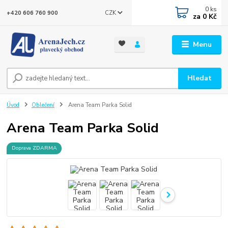
0
ks
CZK
+420 606 760 900
za
0 Kč
Menu
Hledat
Úvod
Oblečení
Arena Team Parka Solid
Arena Team Parka Solid
Doprava ZDARMA