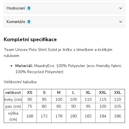
Hodnocení
0
Komentáře
0
Kompletní specifikace
Team Unisex Polo Shirt Solid je tričko
s límečkem a krátkým
rukávem
Materiál:
MaxdryEco; 100% Polyester (eco-friendly fabric:
100% Recycled Polyester)
Velikostní tabulka
velikost
XS
S
M
L
XL
XXL
3XL
boky (cm)
90
95
100
105
110
115
120
pas (cm)
75
80
85
90
95
100
105
výška
168
172
178
180
182
184
186
(cm)