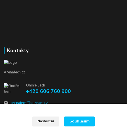
Kontakty
ArenaJech.cz
Ondřej Jech
+420 606 760 900
arenajech@seznam.cz
Souhlasím
Nastavení