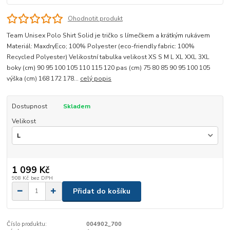
Ohodnotit produkt
Team Unisex Polo Shirt Solid je tričko s límečkem a krátkým rukávem
Materiál: MaxdryEco; 100% Polyester (eco-friendly fabric: 100%
Recycled Polyester) Velikostní tabulka velikost XS S M L XL XXL 3XL
boky (cm) 90 95 100 105 110 115 120 pas (cm) 75 80 85 90 95 100 105
výška (cm) 168 172 178...
celý popis
Dostupnost
Skladem
Velikost
1 099 Kč
908 Kč
bez DPH
Přidat do košíku
Číslo produktu:
004902_700