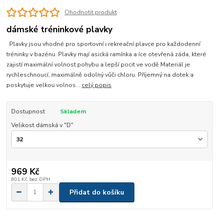
Ohodnotit produkt
dámské tréninkové plavky
Plavky jsou vhodné pro sportovní i rekreační plavce pro každodenní
tréninky v bazénu. Plavky mají asická ramínka a íce otevřená záda, které
zajistí maximální volnost pohybu a lepší pocit ve vodě Materiál je
rychleschnoucí, maximálně odolný vůči chloru. Příjemný na dotek a
poskytuje velkou volnos...
celý popis
Dostupnost
Skladem
Velikost dámská v "D"
969 Kč
801 Kč
bez DPH
Přidat do košíku