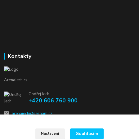
Kontakty
ArenaJech.cz
Ondřej Jech
+420 606 760 900
arenajech@seznam.cz
Souhlasím
Nastavení