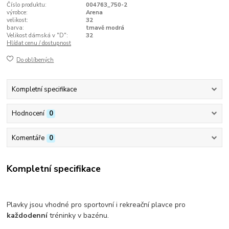
Číslo produktu:
004763_750-2
výrobce:
Arena
velikost:
32
barva:
tmavě modrá
Velikost dámská v "D":
32
Hlídat cenu / dostupnost
Do oblíbených
Kompletní specifikace
Hodnocení
0
Komentáře
0
Kompletní specifikace
Plavky jsou vhodné pro sportovní i rekreační plavce pro
každodenní
tréninky v bazénu.