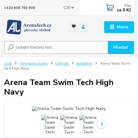
0
ks
CZK
+420 606 760 900
za
0 Kč
Menu
Hledat
Úvod
Tréninkové plavky
Dámské
Jednodílné
Arena Team Swim
Tech High Navy
Arena Team Swim Tech High
Navy