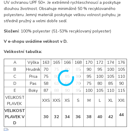
UV ochranou UPF 50+. Je extrémně rychleschnoucí a poskytuje
dlouhou životnost. Obsahuje minimálně 50 % recyklovaného
polyesteru. Jemný materiál poskytuje velkou volnost pohybu, je
středně pružný a velmi dobře sedí.
Složení
: 100% polyester (51-53% recyklovaný polyester)
V e-shopu uvádíme velikost v D.
Velikostní tabulka:
A
Výška
163
165
166
168
170
172
174
176
B
Hrudník
70
75
80
85
90
95
100
105
C
Prsa
75
80
85
90
95
100
105
110
D
Pas
58
63
65
70
75
80
85
90
E
Boky
87
88
90
95
100
105
110
115
VELIKOST
XXS
XXS
XS
S
M
L
XL
XXl
PLAVEK
VELIKOST
44
PLAVEK V
30
32
34
36
38
40
42
D