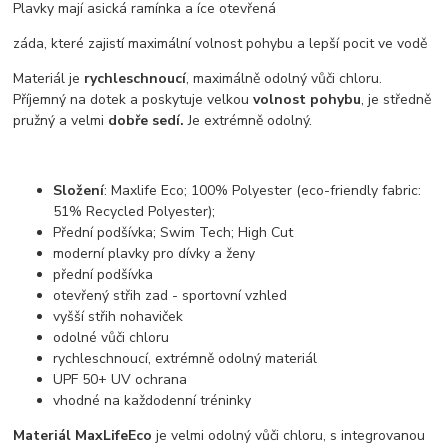
Plavky mají asická ramínka a íce otevřená
záda, které zajistí maximální volnost pohybu a lepší pocit ve vodě
Materiál je
rychleschnoucí
, maximálně odolný vůči chloru.
Příjemný na dotek a poskytuje velkou
volnost pohybu
, je středně
pružný a velmi
dobře sedí.
Je extrémně odolný.
Složení
: Maxlife Eco; 100% Polyester (eco-friendly fabric:
51% Recycled Polyester);
Přední podšívka; Swim Tech; High Cut
moderní plavky pro dívky a ženy
přední podšívka
otevřený střih zad - sportovní vzhled
vyšší střih nohaviček
odolné vůči chloru
rychleschnoucí, extrémně odolný materiál
UPF 50+ UV ochrana
vhodné na každodenní tréninky
Materiál MaxLifeEco
je velmi odolný vůči chloru, s integrovanou