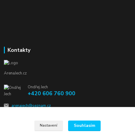
Kontakty
ArenaJech.cz
Ondřej Jech
+420 606 760 900
arenajech@seznam.cz
Souhlasím
Nastavení