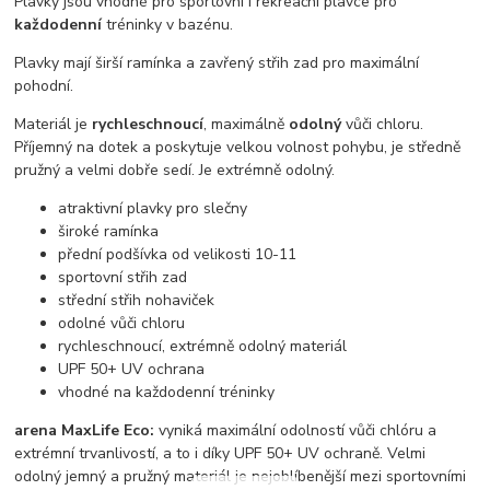
Plavky jsou vhodné pro sportovní i rekreační plavce pro
každodenní
tréninky v bazénu.
Plavky mají širší ramínka a zavřený střih zad pro maximální
pohodní.
Materiál je
rychleschnoucí
, maximálně
odolný
vůči chloru.
Příjemný na dotek a poskytuje velkou volnost pohybu, je středně
pružný a velmi dobře sedí. Je extrémně odolný.
atraktivní plavky pro slečny
široké ramínka
přední podšívka od velikosti 10-11
sportovní střih zad
střední střih nohaviček
odolné vůči chloru
rychleschnoucí, extrémně odolný materiál
UPF 50+ UV ochrana
vhodné na každodenní tréninky
arena MaxLife Eco:
vyniká maximální odolností vůči chlóru a
extrémní trvanlivostí, a to i díky UPF 50+ UV ochraně. Velmi
odolný jemný a pružný materiál je nejoblíbenější mezi sportovními