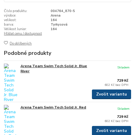
Číslo produktu:
004764_870-5
výrobce:
Arena
velikost:
164
barva:
Tyrkysová
Velikost Junior:
164
Hlídat cenu / dostupnost
Do oblíbených
Podobné produkty
Arena Team Swim Tech Solid Jr. Blue
Skladem
River
729 Kč
602 Kč
bez DPH
Zvolit variantu
Arena Team Swim Tech Solid Jr. Red
Skladem
729 Kč
602 Kč
bez DPH
Zvolit variantu