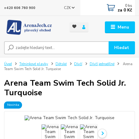
0
ks
CZK
+420 606 760 900
za
0 Kč
Menu
Hledat
Úvod
Tréninkové plavky
Dětské
Dívčí
Dívčí jednodílné
Arena
Team Swim Tech Solid Jr. Turquoise
Arena Team Swim Tech Solid Jr.
Turquoise
Novinka