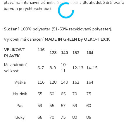
plavci na intenzivní tréninky. Skvěle sedí a dlouhodobě drží tvar a
barvu a je rychleschnoucí.
Složení
: 100% polyester (51-53% recyklovaný polyester).
Výrobek má označení
MADE IN GREEN by OEKO-TEX®.
VELIKOST
116
128
140
152
164
PLAVEK
Mezinárodní
10-
6-7
8-9
12-13
14-15
velikost
11
Výška
116
128
140
152
164
Hrudník
55
60
65
70
75
Pas
53
55
57
59
60
Boky
65
70
75
80
85