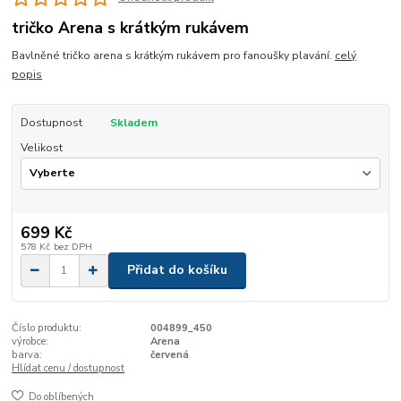
tričko Arena s krátkým rukávem
Bavlněné tričko arena s krátkým rukávem pro fanoušky plavání.
celý
popis
Dostupnost
Skladem
Velikost
699 Kč
578 Kč
bez DPH
Přidat do košíku
Číslo produktu:
004899_450
výrobce:
Arena
barva:
červená
Hlídat cenu / dostupnost
Do oblíbených