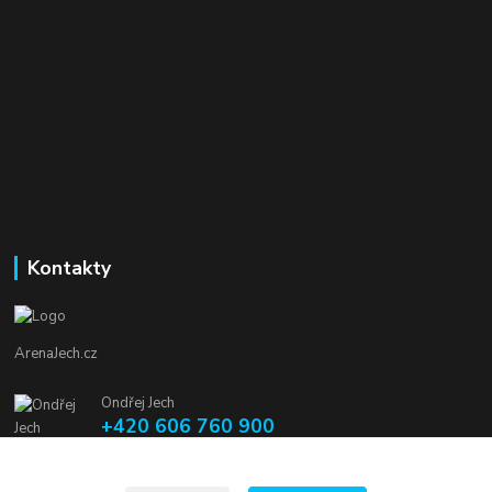
Kontakty
ArenaJech.cz
Ondřej Jech
+420 606 760 900
arenajech@seznam.cz