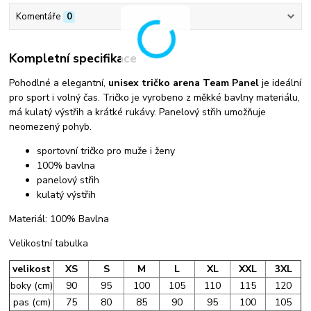
Komentáře
0
Kompletní specifikace
Pohodlné a elegantní,
unisex tričko arena Team Panel
je ideální
pro sport i volný čas. Tričko je vyrobeno z měkké bavlny materiálu,
má kulatý výstřih a krátké rukávy. Panelový střih umožňuje
neomezený pohyb.
sportovní tričko pro muže i ženy
100% bavlna
panelový střih
kulatý výstřih
Materiál: 100% Bavlna
Velikostní tabulka
velikost
XS
S
M
L
XL
XXL
3XL
boky (cm)
90
95
100
105
110
115
120
pas (cm)
75
80
85
90
95
100
105