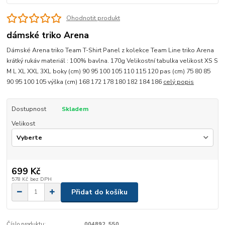
Ohodnotit produkt
dámské triko Arena
Dámské Arena triko Team T-Shirt Panel z kolekce Team Line triko Arena
krátký rukáv materiál : 100% bavlna. 170g Velikostní tabulka velikost XS S
M L XL XXL 3XL boky (cm) 90 95 100 105 110 115 120 pas (cm) 75 80 85
90 95 100 105 výška (cm) 168 172 178 180 182 184 186
celý popis
Dostupnost
Skladem
Velikost
699 Kč
578 Kč
bez DPH
Přidat do košíku
Číslo produktu:
004892_550