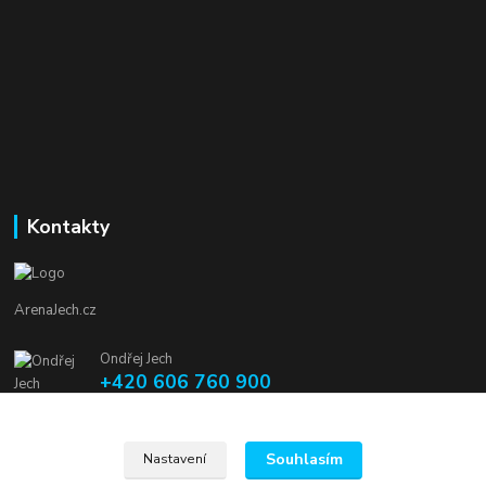
Kontakty
ArenaJech.cz
Ondřej Jech
+420 606 760 900
arenajech@seznam.cz
Souhlasím
Nastavení