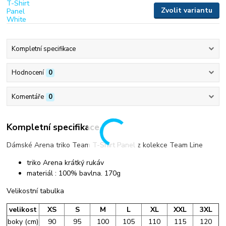
Zvolit variantu
Kompletní specifikace
Hodnocení
0
Komentáře
0
Kompletní specifikace
Dámské Arena triko Team T-Shirt Panel z kolekce Team Line
triko Arena krátký rukáv
materiál : 100% bavlna. 170g
Velikostní tabulka
velikost
XS
S
M
L
XL
XXL
3XL
boky (cm)
90
95
100
105
110
115
120