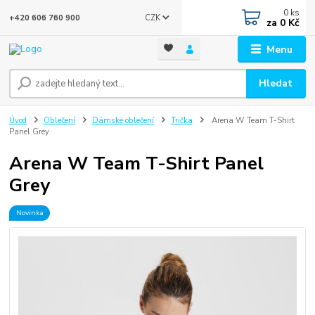
0
ks
CZK
+420 606 760 900
za
0 Kč
Menu
Hledat
Úvod
Oblečení
Dámské oblečení
Trička
Arena W Team T-Shirt
Panel Grey
Arena W Team T-Shirt Panel
Grey
Novinka