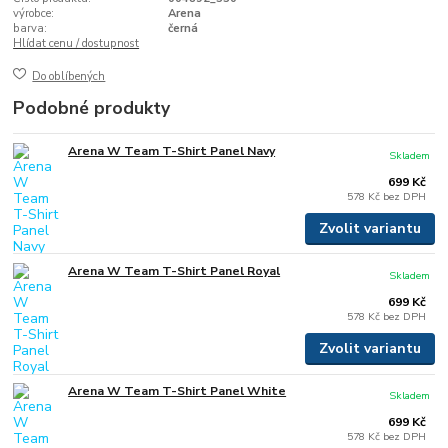
výrobce:
Arena
barva:
černá
Hlídat cenu / dostupnost
Do oblíbených
Podobné produkty
Arena W Team T-Shirt Panel Navy
Skladem
699 Kč
578 Kč
bez DPH
Zvolit variantu
Arena W Team T-Shirt Panel Royal
Skladem
699 Kč
578 Kč
bez DPH
Zvolit variantu
Arena W Team T-Shirt Panel White
Skladem
699 Kč
578 Kč
bez DPH