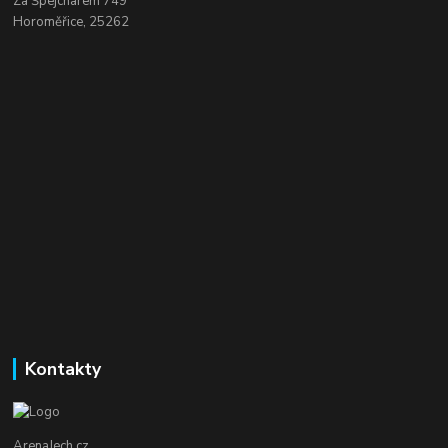
Za Špejcharem 749
Horoměřice, 25262
Kontakty
ArenaJech.cz