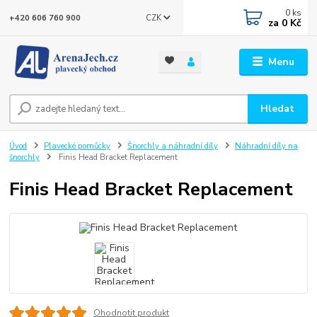
0
ks
CZK
+420 606 760 900
za
0 Kč
Menu
Hledat
Úvod
Plavecké pomůcky
Šnorchly a náhradní díly
Náhradní díly na
šnorchly
Finis Head Bracket Replacement
Finis Head Bracket Replacement
Ohodnotit produkt