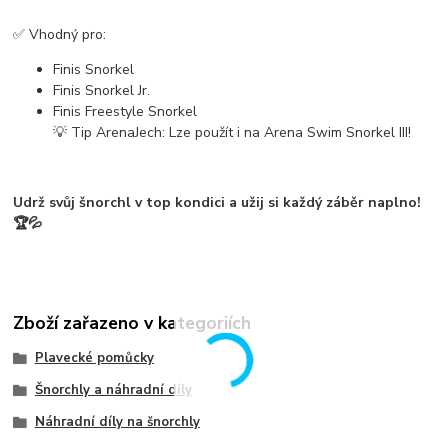
✅ Vhodný pro:
Finis Snorkel
Finis Snorkel Jr.
Finis Freestyle Snorkel
💡
Tip ArenaJech:
Lze použít i na
Arena Swim Snorkel III
!
Udrž svůj šnorchl
v top kondici
a užij si každý záběr naplno!
🏆💦
Zboží zařazeno v kategoriích
Plavecké pomůcky
Šnorchly a náhradní díly
Náhradní díly na šnorchly