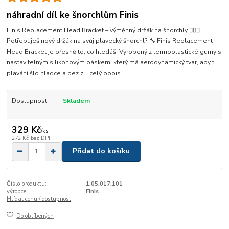
náhradní díl ke šnorchlům Finis
Finis Replacement Head Bracket – výměnný držák na šnorchly 🏊‍♂️✨
Potřebuješ nový držák na svůj plavecký šnorchl? 🔧 Finis Replacement
Head Bracket je přesně to, co hledáš! Vyrobený z termoplastické gumy s
nastavitelným silikonovým páskem, který má aerodynamický tvar, aby ti
plavání šlo hladce a bez z...
celý popis
Dostupnost
Skladem
329 Kč
/
ks
272 Kč
bez DPH
Přidat do košíku
Číslo produktu:
1.05.017.101
výrobce:
Finis
Hlídat cenu / dostupnost
Do oblíbených