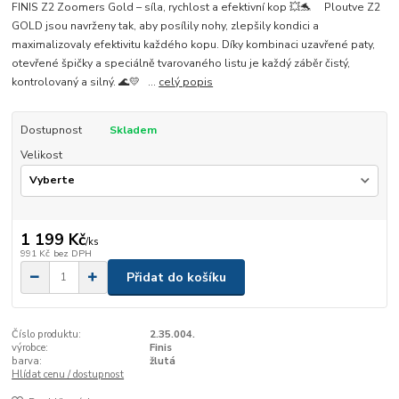
FINIS Z2 Zoomers Gold – síla, rychlost a efektivní kop 💥🐬 Ploutve Z2
GOLD jsou navrženy tak, aby posílily nohy, zlepšily kondici a
maximalizovaly efektivitu každého kopu. Díky kombinaci uzavřené paty,
otevřené špičky a speciálně tvarovaného listu je každý záběr čistý,
kontrolovaný a silný. 🌊💛 ...
celý popis
Dostupnost
Skladem
Velikost
1 199 Kč
/
ks
991 Kč
bez DPH
Přidat do košíku
Číslo produktu:
2.35.004.
výrobce:
Finis
barva:
žlutá
Hlídat cenu / dostupnost