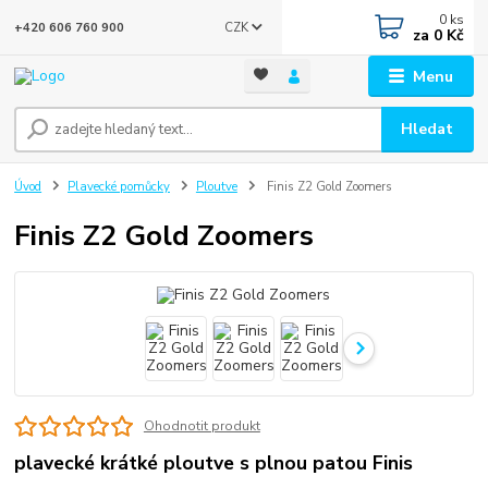
0
ks
CZK
+420 606 760 900
za
0 Kč
Menu
Hledat
Úvod
Plavecké pomůcky
Ploutve
Finis Z2 Gold Zoomers
Finis Z2 Gold Zoomers
Ohodnotit produkt
plavecké krátké ploutve s plnou patou Finis