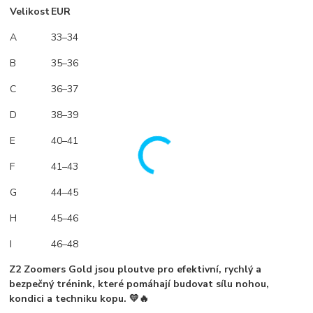
Velikost
EUR
A
33–34
B
35–36
C
36–37
D
38–39
E
40–41
F
41–43
G
44–45
H
45–46
I
46–48
Z2 Zoomers Gold jsou
ploutve pro efektivní, rychlý a
bezpečný trénink
, které pomáhají
budovat sílu nohou,
kondici a techniku kopu
. 💛🔥