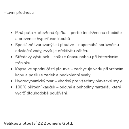
Hlavní přednosti:
Plná pata + otevřená špička
– perfektní držení na chodidle
a prevence hyperflexe kloubů.
Speciálně tvarovaný list ploutve
– napomáhá správnému
odvádění vody, zvyšuje efektivitu záběru.
Středový výstupek
– snižuje únavu nohou při intenzivním
tréninku.
Kapsa ve spodní části ploutve
– zachycuje vodu při vrchním
kopu a posiluje
zadek a podkolenní svaly
.
Hydrodynamický tvar
– vhodný pro všechny plavecké styly.
100 % přírodní kaučuk
– odolný a pohodlný materiál, který
vydrží dlouhodobé používání.
Velikosti ploutví Z2 Zoomers Gold: