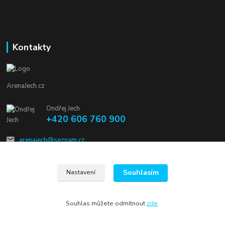
Kontakty
ArenaJech.cz
Ondřej Jech
+420 606 760 900
arenajech@seznam.cz
Souhlasím
Nastavení
Souhlas můžete odmítnout
zde
.
Vytvořeno na
Eshop-rychle.cz