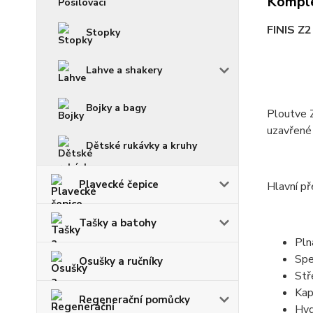
Komple
FINIS Z2
Stopky
Lahve a shakery
Bojky a bagy
Ploutve 
uzavřené 
Dětské rukávky a kruhy
Plavecké čepice
Hlavní př
Tašky a batohy
Pln
Spe
Osušky a ručníky
Stř
Kap
Regenerační pomůcky
Hyd