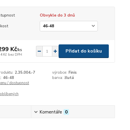
tupnost
Obvykle do 3 dnů
ikost
299 Kč
/
ks
Přidat do košíku
74 Kč
bez DPH
roduktu:
2.35.004.-7
výrobce:
Finis
:
46-48
barva:
žlutá
cenu / dostupnost
oblíbených
Komentáře
0