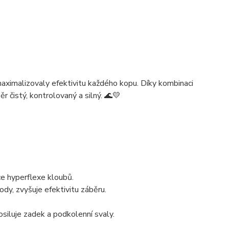
a maximalizovaly efektivitu každého kopu
. Díky kombinaci
běr
čistý, kontrolovaný a silný
. 🌊💛
ce hyperflexe kloubů.
y, zvyšuje efektivitu záběru.
osiluje
zadek a podkolenní svaly
.