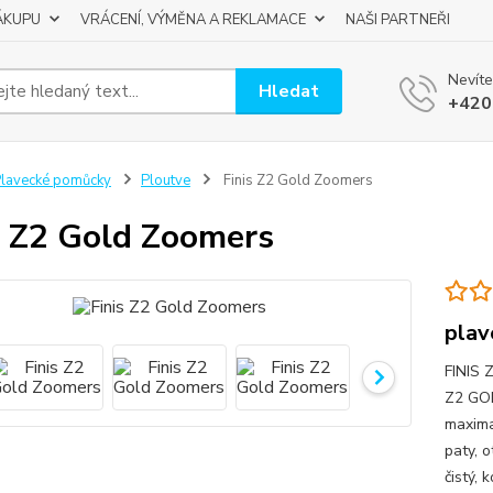
ÁKUPU
VRÁCENÍ, VÝMĚNA A REKLAMACE
NAŠI PARTNEŘI
Nevíte
Hledat
+420
lavecké pomůcky
Ploutve
Finis Z2 Gold Zoomers
s Z2 Gold Zoomers
plav
FINIS 
Z2 GOLD
maxima
paty, 
čistý, 