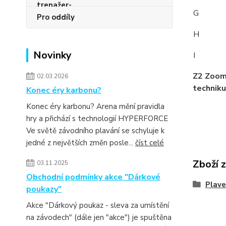
G
Pro oddíly
H
Novinky
I
Z2 Zoom
02.03.2026
technik
Konec éry karbonu?
Konec éry karbonu? Arena mění pravidla
hry a přichází s technologií HYPERFORCE
Ve světě závodního plavání se schyluje k
jedné z největších změn posle...
číst celé
Zboží 
03.11.2025
Obchodní podmínky akce "Dárkové
Plav
poukazy"
Akce "Dárkový poukaz - sleva za umístění
na závodech" (dále jen "akce") je spuštěna