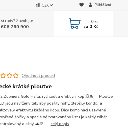
Přihlášení
CZK
 si rady? Zavolejte.
0
ks
za
0 Kč
 606 760 900
Ohodnotit produkt
ecké krátké ploutve
Z2 Zoomers Gold – síla, rychlost a efektivní kop 💥🐬 Ploutve
 jsou navrženy tak, aby posílily nohy, zlepšily kondici a
lizovaly efektivitu každého kopu. Díky kombinaci uzavřené
otevřené špičky a speciálně tvarovaného listu je každý záběr
kontrolovaný a silný. 🌊💛 ...
celý popis