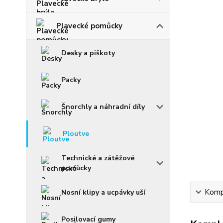
Plavecké pomůcky
Desky a piškoty
Packy
Šnorchly a náhradní díly
Ploutve
Technické a zátěžové
pomůcky
Kompl
Nosní klipy a ucpávky uší
Posilovací gumy