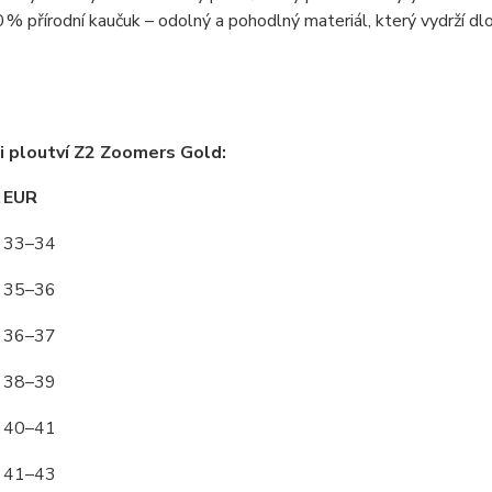
 % přírodní kaučuk
– odolný a pohodlný materiál, který vydrží dl
i ploutví Z2 Zoomers Gold:
t
EUR
33–34
35–36
36–37
38–39
40–41
41–43