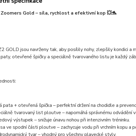
tní specifikace
 Zoomers Gold – síla, rychlost a efektivní kop 💥🐬
Z2 GOLD jsou navrženy tak, aby
posílily nohy, zlepšily kondici 
paty, otevřené špičky a speciálně tvarovaného listu je každý zá
ednosti:
á pata + otevřená špička
– perfektní držení na chodidle a preven
ciálně tvarovaný list ploutve
– napomáhá správnému odvádění vod
edový výstupek
– snižuje únavu nohou při intenzivním tréninku.
sa ve spodní části ploutve
– zachycuje vodu při vrchním kopu a p
rodynamický tvar
– vhodný pro všechny plavecké styly.