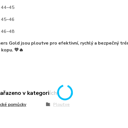
44–45
45–46
46–48
ers Gold jsou
ploutve pro efektivní, rychlý a bezpečný tré
u kopu
. 💛🔥
zařazeno v kategoriích
ecké pomůcky
Ploutve