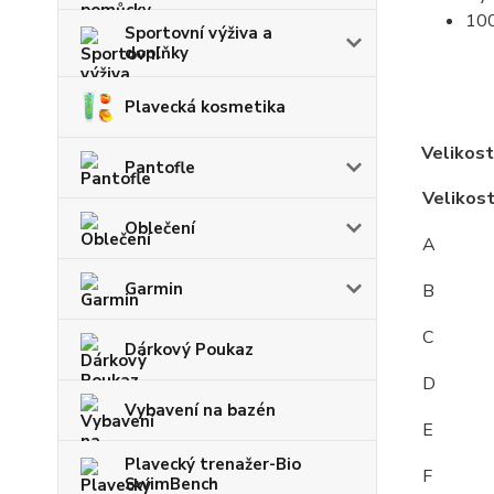
100
Sportovní výživa a
doplňky
Plavecká kosmetika
Velikost
Pantofle
Velikos
Oblečení
A
Garmin
B
C
Dárkový Poukaz
D
Vybavení na bazén
E
Plavecký trenažer-Bio
F
SwimBench