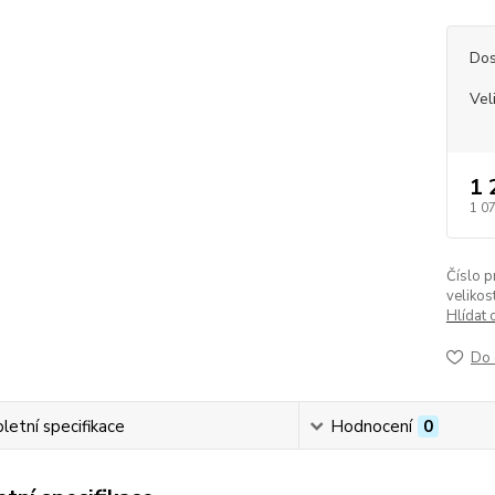
Dos
Vel
1 
1 0
Číslo p
velikost
Hlídat 
Do 
etní specifikace
Hodnocení
0