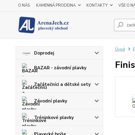
O NÁS
KAMENNÁ PRODEJNA
KONTAKTY
VŠE O N
Úvod
P
Doprodej
Fini
BAZAR - závodní plavky
Začátečníci a dětské sety
Závodní plavky
Tréninkové plavky
Plavecké brýle