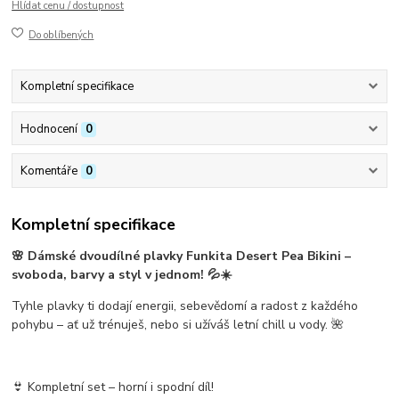
Hlídat cenu / dostupnost
Do oblíbených
Kompletní specifikace
Hodnocení
0
Komentáře
0
Kompletní specifikace
🌸
Dámské dvoudílné plavky Funkita Desert Pea Bikini
–
svoboda, barvy a styl v jednom! 💦☀️
Tyhle plavky ti dodají energii, sebevědomí a radost z každého
pohybu – ať už trénuješ, nebo si užíváš letní chill u vody. 🌺
👙
Kompletní set – horní i spodní díl!