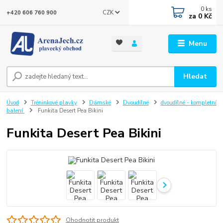
0
ks
CZK
+420 606 760 900
za
0 Kč
Menu
Hledat
Úvod
Tréninkové plavky
Dámské
Dvoudílné
dvoudílné - kompletní
balení
Funkita Desert Pea Bikini
Funkita Desert Pea Bikini
Ohodnotit produkt