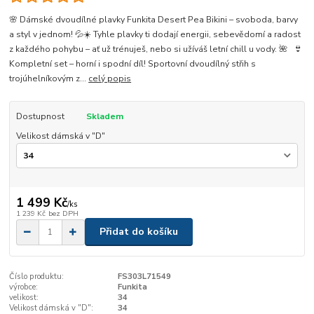
🌸 Dámské dvoudílné plavky Funkita Desert Pea Bikini – svoboda, barvy
a styl v jednom! 💦☀️ Tyhle plavky ti dodají energii, sebevědomí a radost
z každého pohybu – ať už trénuješ, nebo si užíváš letní chill u vody. 🌺 👙
Kompletní set – horní i spodní díl! Sportovní dvoudílný střih s
trojúhelníkovým z...
celý popis
Dostupnost
Skladem
Velikost dámská v "D"
1 499 Kč
/
ks
1 239 Kč
bez DPH
Přidat do košíku
Číslo produktu:
FS303L71549
výrobce:
Funkita
velikost:
34
Velikost dámská v "D":
34