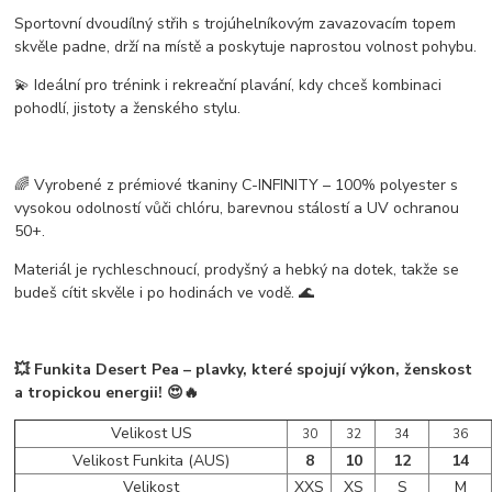
Sportovní dvoudílný střih s
trojúhelníkovým zavazovacím topem
skvěle padne, drží na místě a poskytuje naprostou volnost pohybu.
💫 Ideální pro
trénink i rekreační plavání
, kdy chceš kombinaci
pohodlí, jistoty a ženského stylu.
🌈 Vyrobené z prémiové tkaniny
C-INFINITY
– 100% polyester s
vysokou odolností vůči chlóru
,
barevnou stálostí
a
UV ochranou
50+
.
Materiál je
rychleschnoucí, prodyšný a hebký na dotek
, takže se
budeš cítit skvěle i po hodinách ve vodě. 🌊
💥
Funkita Desert Pea
– plavky, které spojují výkon, ženskost
a tropickou energii! 😍🔥
Velikost US
30
32
34
36
Velikost Funkita (AUS)
8
10
12
14
Velikost
XXS
XS
S
M