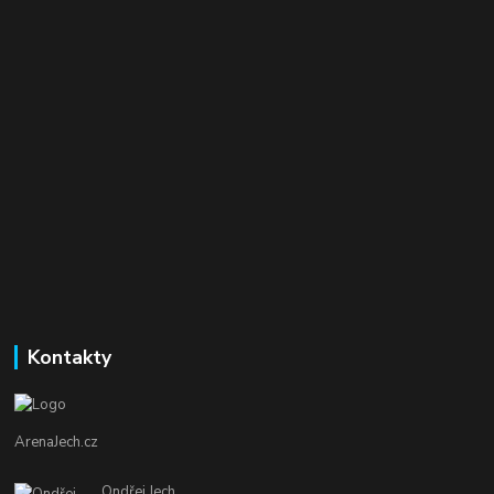
Kontakty
ArenaJech.cz
Ondřej Jech