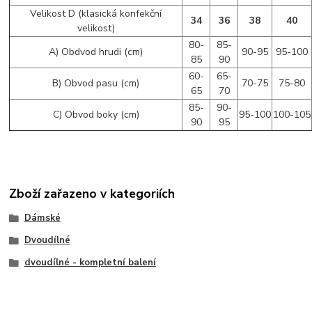
Velikost D (klasická konfekční
34
36
38
40
velikost)
80-
85-
A) Obdvod hrudi (cm)
90-95
95-100
85
90
60-
65-
B) Obvod pasu (cm)
70-75
75-80
65
70
85-
90-
C) Obvod boky (cm)
95-100
100-105
90
95
Zboží zařazeno v kategoriích
Dámské
Dvoudílné
dvoudílné - kompletní balení