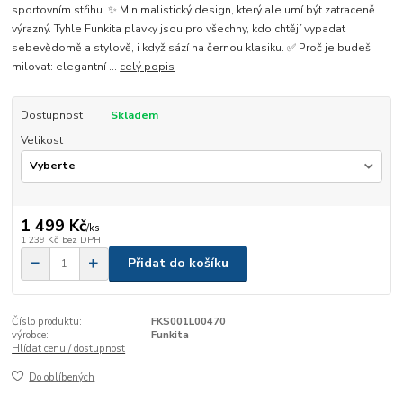
sportovním střihu. ✨ Minimalistický design, který ale umí být zatraceně
výrazný. Tyhle Funkita plavky jsou pro všechny, kdo chtějí vypadat
sebevědomě a stylově, i když sází na černou klasiku. ✅ Proč je budeš
milovat: elegantní ...
celý popis
Dostupnost
Skladem
Velikost
1 499 Kč
/
ks
1 239 Kč
bez DPH
Přidat do košíku
Číslo produktu:
FKS001L00470
výrobce:
Funkita
Hlídat cenu / dostupnost
Do oblíbených