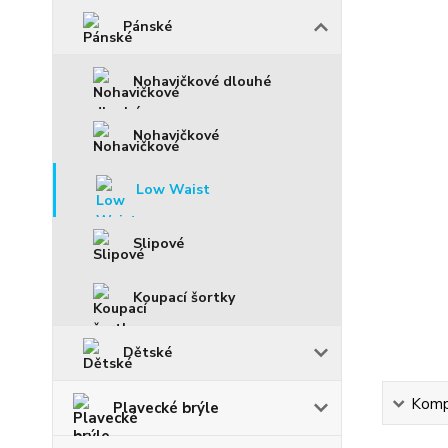
Pánské
Nohavičkové dlouhé
Nohavičkové
Low Waist
Slipové
Koupací šortky
Dětské
Kompl
Plavecké brýle