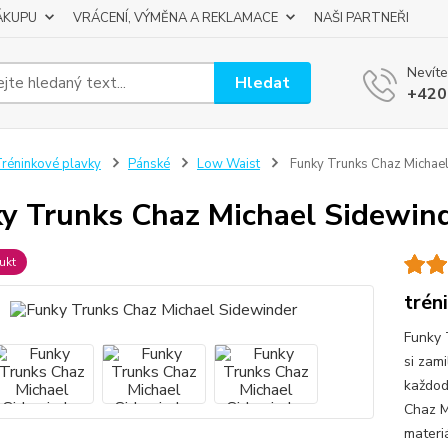
ÁKUPU
VRÁCENÍ, VÝMĚNA A REKLAMACE
NAŠI PARTNEŘI
Nevíte
Hledat
+420
réninkové plavky
Pánské
Low Waist
Funky Trunks Chaz Michae
y Trunks Chaz Michael Sidewin
ukt
trén
Funky 
si zami
každod
Chaz Mi
materiá