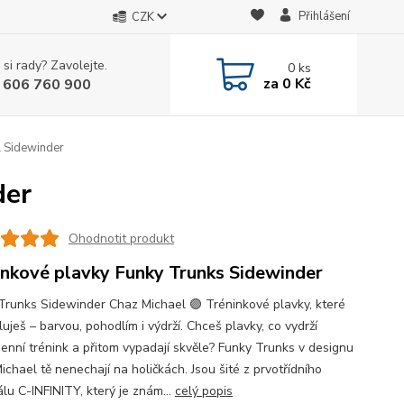
Přihlášení
CZK
 si rady? Zavolejte.
0
ks
za
0 Kč
 606 760 900
l Sidewinder
der
Ohodnotit produkt
inkové plavky Funky Trunks Sidewinder
Trunks Sidewinder Chaz Michael 🟣 Tréninkové plavky, které
luješ – barvou, pohodlím i výdrží. Chceš plavky, co vydrží
enní trénink a přitom vypadají skvěle? Funky Trunks v designu
chael tě nenechají na holičkách. Jsou šité z prvotřídního
lu C-INFINITY, který je znám...
celý popis