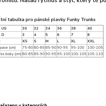
omisů. Nasaď rytmus a styl, který tě po
stní tabulka pro pánské plavky Funky Trunks
t US
30
32
34
36
38
40
t D
3
4
5
6
7
8
t
XS
S
M
L
XL
XXL
pase (cm)
75-80
80-85
85-90
90-95
95-100
100-105
es boky (cm)
80-85
85-90
90-95
95-100
100-105
105-110
zařazeno v kategoriích