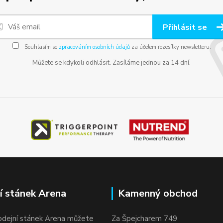
Přihlásit se
Souhlasím se
zpracováním osobních údajů
za účelem rozesílky newsletteru.
Můžete se kdykoli odhlásit. Zasíláme jednou za 14 dní.
í stánek Arena
Kamenný obchod
odejní stánek Arena můžete
Za Špejcharem 749