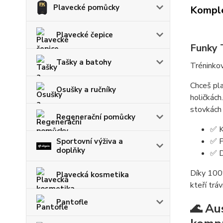
Plavecké pomůcky
Komple
Plavecké čepice
Funky 
Tašky a batohy
Tréninkov
Chceš pla
Osušky a ručníky
holičkách
stovkách 
Regenerační pomůcky
✅
K
✅
P
Sportovní výživa a
doplňky
✅
D
Díky 100%
Plavecká kosmetika
kteří trá
Pantofle
🌊
Au