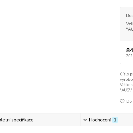
Dos
Vel
"AU
84
702
Číslo p
výrobc
Velikos
"AUS"/ 
Do 
etní specifikace
Hodnocení
1