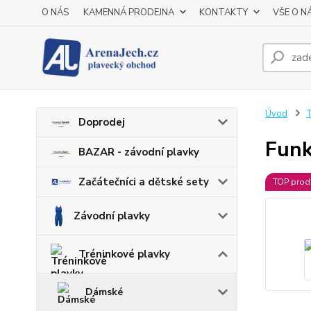
O NÁS
KAMENNÁ PRODEJNA
KONTAKTY
VŠE O N
Úvod
T
Doprodej
Funk
BAZAR - závodní plavky
Začátečníci a dětské sety
TOP prod
Závodní plavky
Tréninkové plavky
Dámské