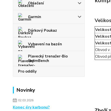
kompr
Oblečení
Garmin
Veliko
Velikos
Dárkový Poukaz
Velikos
Velikos
Vybavení na bazén
Obvod v 
Plavecký trenažer-Bio
Obvod př
SwimBench
Pro oddíly
Novinky
02.03.2026
Konec éry karbonu?
Zboží 