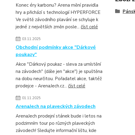
Konec éry karbonu? Arena mění pravidla
Páns
hry a přichází s technologií HYPERFORCE
Ve světě závodního plavání se schyluje k
jedné z největších změn posle...
číst celé
03.11.2025
Obchodní podmínky akce "Dárkové
poukazy"
Akce "Dárkový poukaz - sleva za umístění
na závodech" (dále jen "akce") je spuštěna
na dobu neurčitou. Pořadatel akce, taktéž
prodejce - ArenaJech.cz...
číst celé
01.11.2025
ArenaJech na plaveckých závodech
ArenaJech prodejní stánek bude i letos na
podzimním tour po různých plaveckých
závodech! Sledujte informační lištu, kde