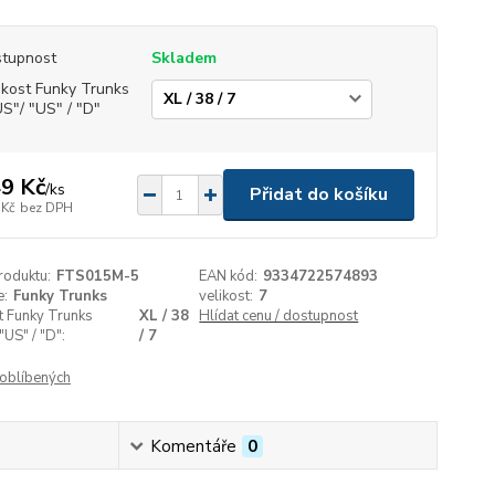
tupnost
Skladem
ikost Funky Trunks
S"/ "US" / "D"
9 Kč
/
ks
Přidat do košíku
 Kč
bez DPH
roduktu:
FTS015M-5
EAN kód:
9334722574893
e:
Funky Trunks
velikost:
7
t Funky Trunks
XL / 38
Hlídat cenu / dostupnost
"US" / "D":
/ 7
oblíbených
Komentáře
0