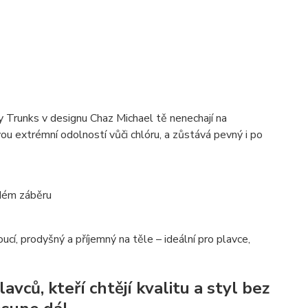
ky Trunks v designu Chaz Michael
tě nenechají na
vou extrémní odolností vůči chlóru, a zůstává pevný i po
ždém záběru
cí, prodyšný a příjemný na těle – ideální pro plavce,
lavců, kteří chtějí kvalitu a styl bez