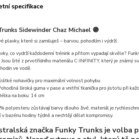
tní specifikace
Trunks Sidewinder Chaz Michael 🟣
é plavky, které si zamiluješ – barvou, pohodlím i výdrží.
vky, co vydrží každodenní trénink a přitom vypadají skvěle? Fun
. Jsou šité z prvotřídního materiálu
C-INFINITY
, který je známý s
hodin ve vodě.
rátké nohavičky pro maximální volnost pohybu
ohodlná široká guma v pase a vnitřní tkanička pro jistotu při ka
élka na boku: 14 cm
 polyesteru zůstávají barvy dlouho živé, materiál je rychleschnou
ví v bazénu hodiny týdně a nechtějí dělat kompromisy.
stralská značka Funky Trunks
je volba p