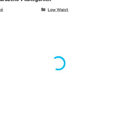
ké
Low Waist