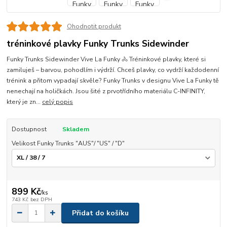
Ohodnotit produkt
tréninkové plavky Funky Trunks Sidewinder
Funky Trunks Sidewinder Vive La Funky 🚴 Tréninkové plavky, které si
zamiluješ – barvou, pohodlím i výdrží. Chceš plavky, co vydrží každodenní
trénink a přitom vypadají skvěle? Funky Trunks v designu Vive La Funky tě
nenechají na holičkách. Jsou šité z prvotřídního materiálu C-INFINITY,
který je zn...
celý popis
Dostupnost
Skladem
Velikost Funky Trunks "AUS"/ "US" / "D"
899 Kč
/
ks
743 Kč
bez DPH
Přidat do košíku