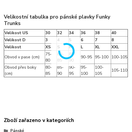
Velikostní tabulka pro pánské plavky Funky
Trunks
Velikost US
30
32
34
36
38
40
Velikost D
3
4
5
6
7
8
Velikost
XS
S
M
L
XL
XXL
75-
80-
85-
Obvod v pase (cm)
90-95
95-100
100-105
80
85
90
Obvod přes boky
80-
85-
90-
95-
100-
105-110
(cm)
85
90
95
100
105
Zboží zařazeno v kategoriích
Pánské