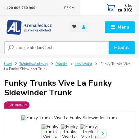
0
ks
CZK
+420 606 760 900
za
0 Kč
Menu
Hledat
Úvod
Tréninkové plavky
Pánské
Low Waist
Funky Trunks Vive
La Funky Sidewinder Trunk
Funky Trunks Vive La Funky
Sidewinder Trunk
TOP produkt