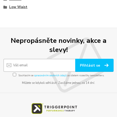
Low Waist
Nepropásněte novinky, akce a
slevy!
Přihlásit se
Souhlasím se
zpracováním osobních údajů
za účelem rozesílky newsletteru.
Můžete se kdykoli odhlásit. Zasíláme jednou za 14 dní.