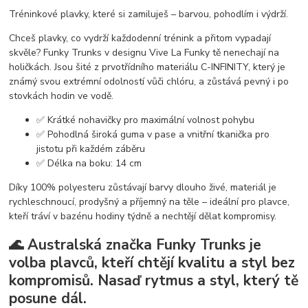
Tréninkové plavky, které si zamiluješ – barvou, pohodlím i výdrží.
Chceš plavky, co vydrží každodenní trénink a přitom vypadají
skvěle? Funky Trunks v designu Vive La Funky
tě nenechají na
holičkách. Jsou šité z prvotřídního materiálu
C-INFINITY
, který je
známý svou extrémní odolností vůči chlóru, a zůstává pevný i po
stovkách hodin ve vodě.
✅
Krátké nohavičky pro maximální volnost pohybu
✅
Pohodlná široká guma v pase a vnitřní tkanička pro
jistotu při každém záběru
✅
Délka na boku: 14 cm
Díky 100% polyesteru zůstávají barvy dlouho živé, materiál je
rychleschnoucí, prodyšný a příjemný na těle – ideální pro plavce,
kteří tráví v bazénu hodiny týdně a nechtějí dělat kompromisy.
🌊
Australská značka Funky Trunks
je
volba plavců, kteří chtějí kvalitu a styl bez
kompromisů. Nasaď rytmus a styl, který tě
posune dál.