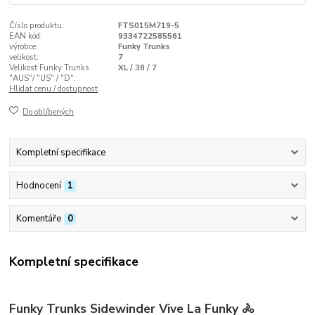
Číslo produktu:
FTS015M719-5
EAN kód:
9334722585561
výrobce:
Funky Trunks
velikost:
7
Velikost Funky Trunks
XL / 38 / 7
"AUS"/ "US" / "D":
Hlídat cenu / dostupnost
Do oblíbených
Kompletní specifikace
Hodnocení
1
Komentáře
0
Kompletní specifikace
Funky Trunks Sidewinder Vive La Funky 🚴