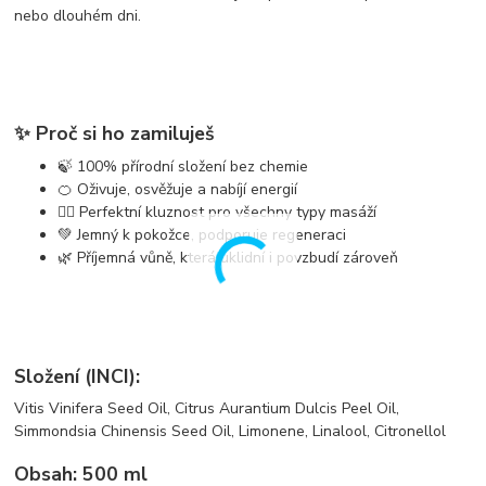
nebo dlouhém dni.
✨ Proč si ho zamiluješ
🍃 100% přírodní složení bez chemie
🍊 Oživuje, osvěžuje a nabíjí energií
💆‍♀️ Perfektní kluznost pro všechny typy masáží
💚 Jemný k pokožce, podporuje regeneraci
🌿 Příjemná vůně, která uklidní i povzbudí zároveň
Složení (INCI):
Vitis Vinifera Seed Oil, Citrus Aurantium Dulcis Peel Oil,
Simmondsia Chinensis Seed Oil, Limonene, Linalool, Citronellol
Obsah:
500 ml