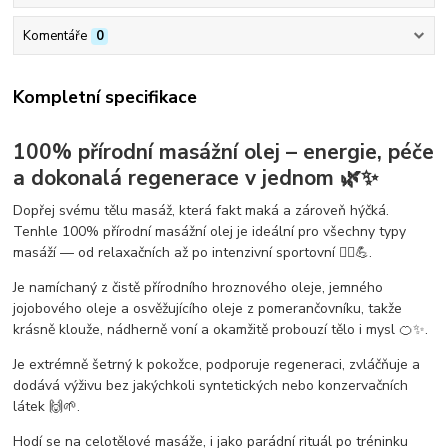
Komentáře
0
Kompletní specifikace
100% přírodní masážní olej – energie, péče
a dokonalá regenerace v jednom 🌿✨
Dopřej svému tělu masáž, která fakt
maká
a zároveň hýčká.
Tenhle
100% přírodní masážní olej
je ideální pro všechny typy
masáží — od relaxačních až po intenzivní sportovní 💆‍♂️💪.
Je namíchaný z
čistě přírodního hroznového oleje
, jemného
jojobového oleje
a
osvěžujícího oleje z pomerančovníku
, takže
krásně klouže, nádherně voní a okamžitě probouzí tělo i mysl 🍊✨.
Je
extrémně šetrný k pokožce
, podporuje regeneraci, zvláčňuje a
dodává výživu bez jakýchkoli syntetických nebo konzervačních
látek 🙌🌱.
Hodí se na
celotělové masáže
, i jako parádní rituál po tréninku