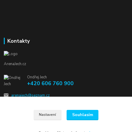
Kontakty
ArenaJech.cz
Ondřej Jech
+420 606 760 900
arenajech@seznam.cz
Souhlasím
Nastavení