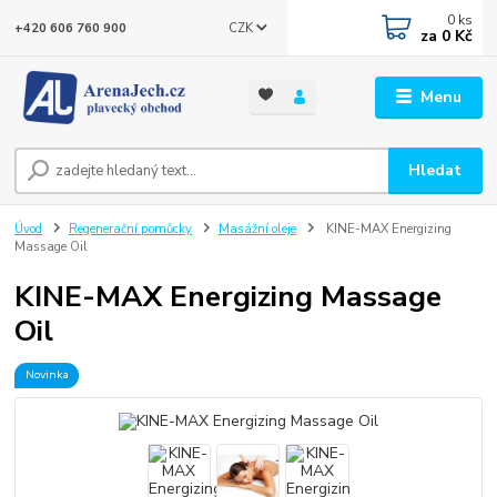
0
ks
CZK
+420 606 760 900
za
0 Kč
Menu
Hledat
Úvod
Regenerační pomůcky
Masážní oleje
KINE-MAX Energizing
Massage Oil
KINE-MAX Energizing Massage
Oil
Novinka