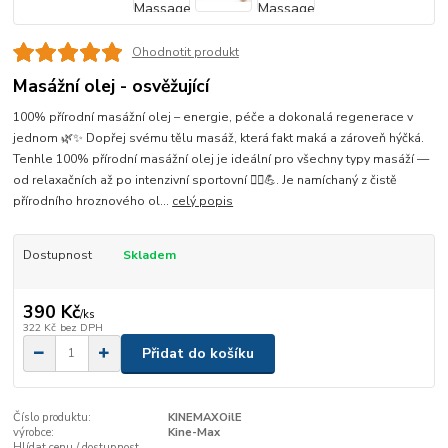
Ohodnotit produkt
Masážní olej - osvěžující
100% přírodní masážní olej – energie, péče a dokonalá regenerace v
jednom 🌿✨ Dopřej svému tělu masáž, která fakt maká a zároveň hýčká.
Tenhle 100% přírodní masážní olej je ideální pro všechny typy masáží —
od relaxačních až po intenzivní sportovní 💆‍♂️💪. Je namíchaný z čistě
přírodního hroznového ol...
celý popis
Dostupnost
Skladem
390 Kč
/
ks
322 Kč
bez DPH
Přidat do košíku
Číslo produktu:
KINEMAXOilE
výrobce:
Kine-Max
Hlídat cenu / dostupnost