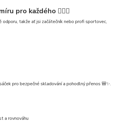
u pro každého 🏋️‍♂️🌈
ě odporu
, takže ať jsi začátečník nebo profi sportovec,
 sáček
pro bezpečné skladování a pohodlný přenos 🎒✨.
ost a rovnováhu