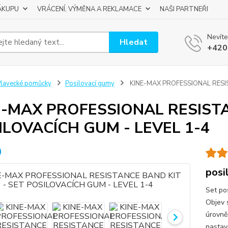
ÁKUPU
VRÁCENÍ, VÝMĚNA A REKLAMACE
NAŠI PARTNEŘI
Nevíte
Hledat
+420
lavecké pomůcky
Posilovací gumy
KINE-MAX PROFESSIONAL RESIS
E-MAX PROFESSIONAL RESISTA
ILOVACÍCH GUM - LEVEL 1-4
posi
Set pos
Objev 
úrovně 
nastaví