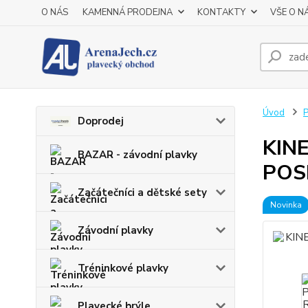
O NÁS
KAMENNÁ PRODEJNA
KONTAKTY
VŠE O N
Úvod
P
Doprodej
KIN
BAZAR - závodní plavky
POS
Začátečníci a dětské sety
Novinka
Závodní plavky
Tréninkové plavky
Plavecké brýle