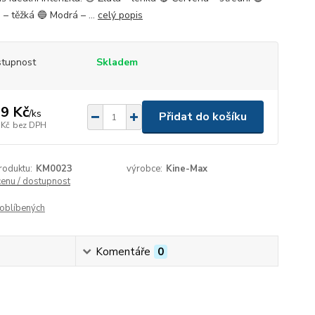
 – těžká 🔵 Modrá – ...
celý popis
tupnost
Skladem
9 Kč
/
ks
Přidat do košíku
 Kč
bez DPH
roduktu:
KM0023
výrobce:
Kine-Max
cenu / dostupnost
oblíbených
Komentáře
0