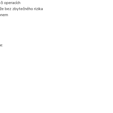
či operacích
že bez zbytečného rizika
konem
e: