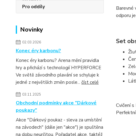
Pro oddíly
Barevné v
odporu je
Novinky
Set ob
02.03.2026
Konec éry karbonu?
Žlu
Čer
Konec éry karbonu? Arena mění pravidla
Zel
hry a přichází s technologií HYPERFORCE
Mod
Ve světě závodního plavání se schyluje k
Lát
jedné z největších změn posle...
číst celé
03.11.2025
Obchodní podmínky akce "Dárkové
Cvičení s
poukazy"
Perfektní
Akce "Dárkový poukaz - sleva za umístění
na závodech" (dále jen "akce") je spuštěna
na dobu neurčitou. Pořadatel akce, taktéž