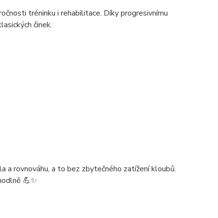
čnosti tréninku i rehabilitace
. Díky progresivnímu
lasických činek.
těla a rovnováhu
, a to
bez zbytečného zatížení kloubů
.
hodlně
💪✨