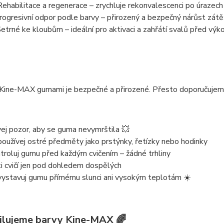
Rehabilitace a regenerace
– zrychluje rekonvalescenci po úrazech 
rogresivní odpor podle barvy
– přirozený a bezpečný nárůst zátě
etrné ke kloubům
– ideální pro aktivaci a zahřátí svalů před vý
s Kine-MAX gumami je
bezpečné a přirozené
. Přesto doporučujem
ej pozor, aby se guma nevymrštila 💥
oužívej ostré předměty jako prstýnky, řetízky nebo hodinky
troluj gumu před každým cvičením – žádné trhliny
i cvičí jen pod dohledem dospělých
ystavuj gumu přímému slunci ani vysokým teplotám ☀️
ilujeme barvy Kine-MAX 🌈