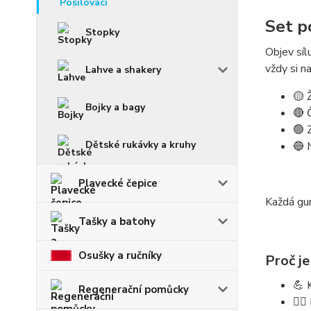
Set p
Stopky
Objev síl
vždy si na
Lahve a shakery
🟡
Bojky a bagy
🔴
🟢
Dětské rukávky a kruhy
🔵
Plavecké čepice
Každá g
Tašky a batohy
Osušky a ručníky
Proč je
💪
Regenerační pomůcky
🏃‍♂️