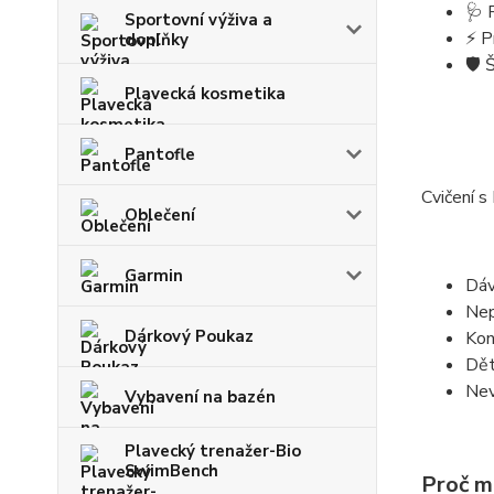
🩺
Sportovní výživa a
⚡
P
doplňky
🛡️
Š
Plavecká kosmetika
Pantofle
Cvičení 
Oblečení
Garmin
Dáv
Nep
Dárkový Poukaz
Kon
Dět
Nev
Vybavení na bazén
Plavecký trenažer-Bio
SwimBench
Proč m