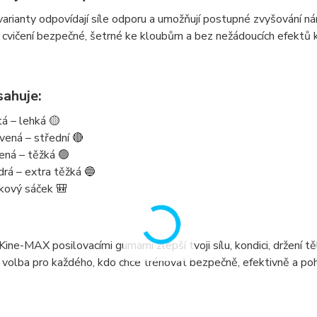
arianty odpovídají síle odporu a umožňují
postupné zvyšování náro
 cvičení bezpečné, šetrné ke kloubům a bez nežádoucích efektů k
sahuje:
tá – lehká 🟡
vená – střední 🔴
ená – těžká 🟢
rá – extra těžká 🔵
kový sáček 🎒
Kine-MAX posilovacími gumami
zlepší tvoji
sílu, kondici, držení 
 volba pro každého, kdo chce
trénovat bezpečně, efektivně a po