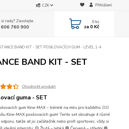
Přihlášení
CZK
 si rady? Zavolejte.
0
ks
za
0 Kč
 606 760 900
TANCE BAND KIT - SET POSILOVACÍCH GUM - LEVEL 1-4
NCE BAND KIT - SET
Ohodnotit produkt
lovací guma - SET
ilovacích gum Kine-MAX – trénink na míru pro každého 🏋️‍♂️🌈
sílu Kine-MAX posilovacích gum! Tento set obsahuje 4 různé
odporu, takže ať jsi začátečník nebo profi sportovec, vždy si
š ideální intenzitu: 🟡 Žlutá – lehká 🔴 Červená – střední 🟢