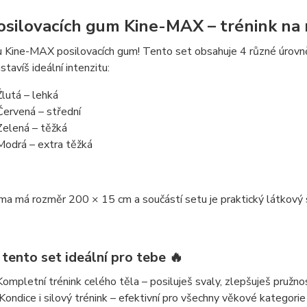
osilovacích gum Kine-MAX – trénink na mír
u
Kine-MAX posilovacích gum
! Tento set obsahuje
4 různé úrovn
stavíš ideální intenzitu:
Žlutá – lehká
Červená – střední
Zelená – těžká
Modrá – extra těžká
uma má rozměr
200 × 15 cm
a součástí setu je
praktický látkový
 tento set ideální pro tebe 🔥
Kompletní trénink celého těla
– posiluješ svaly, zlepšuješ pružn
Kondice i silový trénink
– efektivní pro všechny věkové kategorie