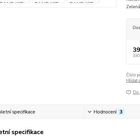
Zelená
Dos
39
330
Číslo p
Hlídat 
Do 
etní specifikace
Hodnocení
3
tní specifikace