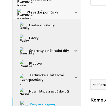
Plavecké pomůcky
Desky a piškoty
Packy
Šnorchly a náhradní díly
Ploutve
Technické a zátěžové
pomůcky
Kompl
Nosní klipy a ucpávky uší
Komple
Posilovací gumy