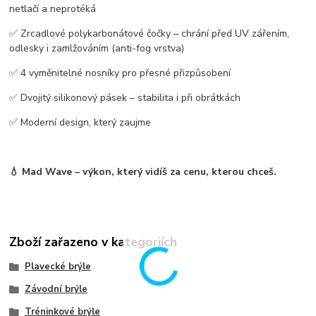
netlačí a neprotéká
✅
Zrcadlové polykarbonátové čočky
– chrání před UV zářením,
odlesky i zamlžováním (anti-fog vrstva)
✅
4 vyměnitelné nosníky
pro přesné přizpůsobení
✅
Dvojitý silikonový pásek
– stabilita i při obrátkách
✅
Moderní design, který zaujme
💧
Mad Wave – výkon, který vidíš za cenu, kterou chceš.
Zboží zařazeno v kategoriích
Plavecké brýle
Závodní brýle
Tréninkové brýle