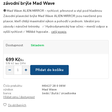
závodní brýle Mad Wave
👽 Mad Wave ALIEN MIRROR – rychlost, přesnost a styl pod hladinou
Závodní plavecké brýle Mad Wave ALIEN MIRROR jsou navržené pro
plavce, kteří chtějí maximální výkon a pohodlí v jednom. Ideální pro
závody i náročné tréninky. ✅ Hydrodynamický tvar očnic – menší odpor a
vyšší rychlost ✅ Měkké hypoale...
celý popis
Dostupnost
Skladem
699 Kč
/
ks
578 Kč
bez DPH
Přidat do košíku
Číslo produktu:
M0427 28 0 06W
výrobce:
Mad Wave
barva:
šedá / žlutá / zrcadlovka
Hlídat cenu / dostupnost
Do oblíbených