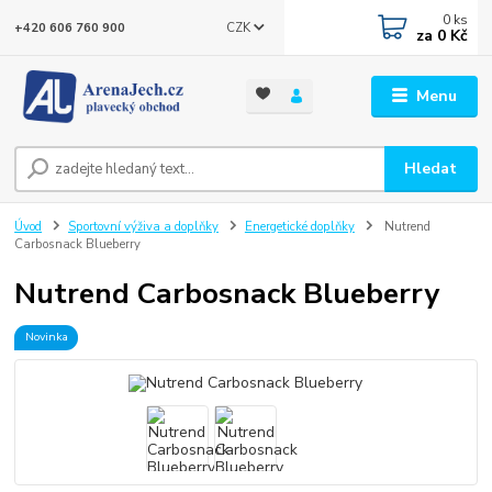
0
ks
CZK
+420 606 760 900
za
0 Kč
Menu
Hledat
Úvod
Sportovní výživa a doplňky
Energetické doplňky
Nutrend
Carbosnack Blueberry
Nutrend Carbosnack Blueberry
Novinka