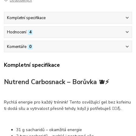
Do oblíbených
Kompletní specifikace
Hodnocení
4
Komentáře
0
Kompletní specifikace
Nutrend Carbosnack – Borůvka 🫐⚡
Rychlá energie pro každý trénink! Tento
osvěžující gel bez kofeinu
ti dodá sílu a vytrvalost přesně tehdy, když ji potřebuješ 🏃‍♂️💪.
31 g sacharidů
– okamžitá energie