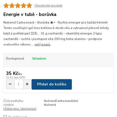
Ohodnotit produkt
Energie v tubě - borůvka
Nutrend Carbosnack – Borůvka 🫐⚡ Rychlá energie pro každý trénink!
Tento osvěžující gel bez kofeinu ti dodá sílu a vytrvalost přesně tehdy,
když ji potřebuješ 🏃‍♂️💪. 31 g sacharidů – okamžitá energie 2 typy
sacharidů – rychlá i postupná síla 200 mg beta-alaninu – podpora
svalového výkonu ...
celý popis
Dostupnost
Skladem
35 Kč
/
ks
31 Kč
bez DPH
Přidat do košíku
Číslo produktu:
NutrendCarbosnackGel
výrobce:
Nutrend
Hlídat cenu / dostupnost