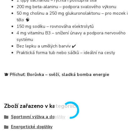
2 typy sacharidů
– rychlá i postupná síla
200 mg beta-alaninu
– podpora svalového výkonu
50 mg cholinu a 250 mg glukuronolaktonu
– pro mozek i
tělo 🧠
150 mg sodíku
– rovnováha elektrolytů
4 mg vitamínu B3
– snížení únavy a podpora nervového
systému
Bez lepku a umělých barviv
✔️
Praktická forma tub nebo sáčků
– ideální na cesty
🫐
Příchuť:
Borůvka – svěží, sladká bomba energie
Zboží zařazeno v kategoriích
Sportovní výživa a doplňky
Energetické doplňky