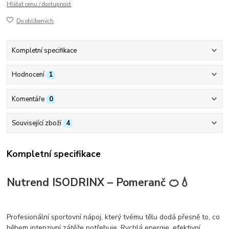
Hlídat cenu / dostupnost
Do oblíbených
Kompletní specifikace
Hodnocení
1
Komentáře
0
Související zboží
4
Kompletní specifikace
Nutrend ISODRINX – Pomeranč 🍊💧
Profesionální sportovní nápoj, který tvému tělu dodá přesně to, co
během intenzivní zátěže potřebuje.
Rychlá energie, efektivní