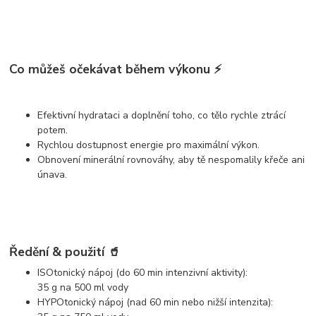
Co můžeš očekávat během výkonu ⚡
Efektivní hydrataci
a doplnění toho, co tělo rychle ztrácí
potem.
Rychlou dostupnost energie
pro maximální výkon.
Obnovení minerální rovnováhy
, aby tě nespomalily křeče ani
únava.
Ředění & použití 🥤
ISOtonický nápoj (do 60 min intenzivní aktivity):
35 g na 500 ml vody
HYPOtonický nápoj (nad 60 min nebo nižší intenzita):