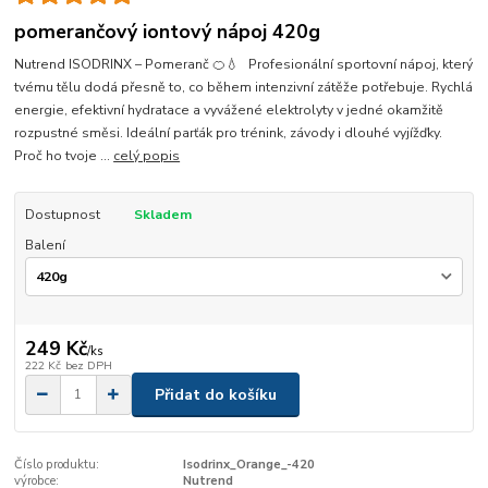
pomerančový iontový nápoj 420g
Nutrend ISODRINX – Pomeranč 🍊💧 Profesionální sportovní nápoj, který
tvému tělu dodá přesně to, co během intenzivní zátěže potřebuje. Rychlá
energie, efektivní hydratace a vyvážené elektrolyty v jedné okamžitě
rozpustné směsi. Ideální parťák pro trénink, závody i dlouhé vyjížďky.
Proč ho tvoje ...
celý popis
Dostupnost
Skladem
Balení
249 Kč
/
ks
222 Kč
bez DPH
Přidat do košíku
Číslo produktu:
Isodrinx_Orange_-420
výrobce:
Nutrend