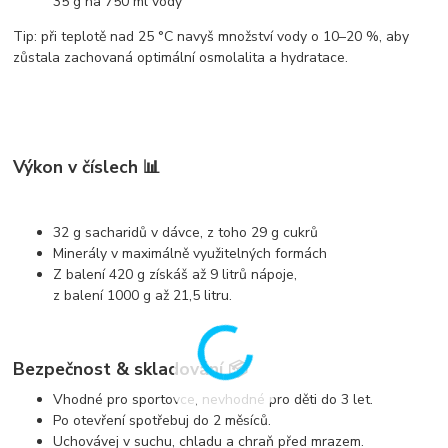
35 g na 750 ml vody
Tip: při teplotě nad 25 °C navyš množství vody o 10–20 %, aby
zůstala zachovaná optimální osmolalita a hydratace.
Výkon v číslech 📊
32 g sacharidů v dávce
, z toho 29 g cukrů
Minerály v maximálně využitelných formách
Z balení
420 g
získáš až
9 litrů
nápoje,
z balení
1000 g
až
21,5 litru
.
Bezpečnost & skladování 📦
Vhodné pro sportovce, nevhodné pro děti do 3 let.
Po otevření spotřebuj do 2 měsíců.
Uchovávej v suchu, chladu a chraň před mrazem.