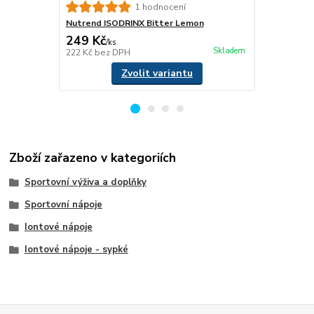
1 hodnocení
Nutrend ISODRINX Bitter Lemon
Nutrend ISO
249 Kč
249 Kč
/
ks
/
ks
Skladem
222 Kč
bez DPH
222 Kč
bez 
Zvolit variantu
Zboží zařazeno v kategoriích
Sportovní výživa a doplňky
Sportovní nápoje
Iontové nápoje
Iontové nápoje - sypké