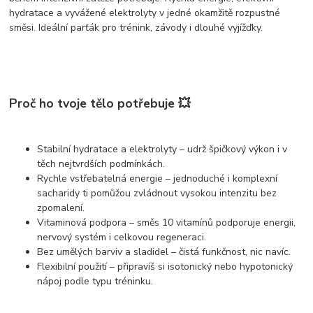
hydratace a vyvážené elektrolyty
v jedné okamžitě rozpustné
směsi. Ideální parťák pro trénink, závody i dlouhé vyjížďky.
Proč ho tvoje tělo potřebuje 💥
Stabilní hydratace a elektrolyty
– udrž špičkový výkon i v
těch nejtvrdších podmínkách.
Rychle vstřebatelná energie
– jednoduché i komplexní
sacharidy ti pomůžou zvládnout vysokou intenzitu bez
zpomalení.
Vitaminová podpora
– směs 10 vitamínů podporuje energii,
nervový systém i celkovou regeneraci.
Bez umělých barviv a sladidel
– čistá funkčnost, nic navíc.
Flexibilní použití
– připravíš si isotonický nebo hypotonický
nápoj podle typu tréninku.