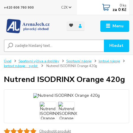
0
ks
CZK
+420 606 760 900
za
0 Kč
Menu
Hledat
Úvod
Sportovní výživa a doplňky
Sportovní nápoje
Iontové nápoje
Iontové nápoje - sypké
Nutrend ISODRINX Orange 420g
Nutrend ISODRINX Orange 420g
Ohodnotit produkt