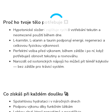
Proč ho tvoje tělo potřebuje 💥
Hypotonické složení
zajišťuje rychlé vstřebání tekutin a
neomezené použití během dne.
L-karnitin, L-alanin a taurin
podporují energii, regeneraci a
celkovou fyzickou výkonnost.
Perfektní volba
před výkonem, během zátěže i po ní
, když
potřebuješ obnovit tekutiny a rovnováhu.
Narozdíl od isotonických nápojů ho můžeš pít téměř kdykoliv
— bez zátěže pro trávicí systém.
Co získáš při každém doušku 🚀
Spolehlivou hydrataci i v náročných dnech
Podporu výkonu díky funkčním látkám
Lehkou chuť, která nenadýmá a nezatěžuje