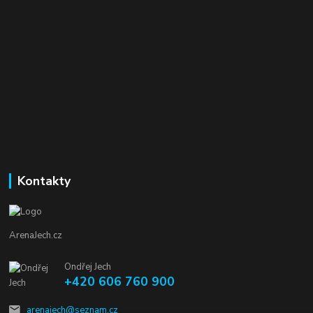
Kontakty
ArenaJech.cz
Ondřej Jech
+420 606 760 900
arenajech@seznam.cz