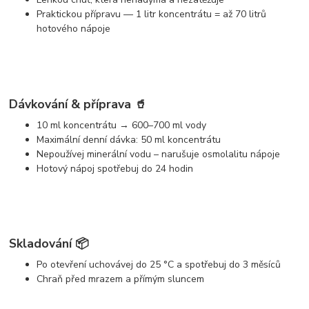
Praktickou přípravu — 1 litr koncentrátu = až
70 litrů
hotového nápoje
Dávkování & příprava 🥤
10 ml koncentrátu
→
600–700 ml vody
Maximální denní dávka:
50 ml koncentrátu
Nepoužívej minerální vodu – narušuje osmolalitu nápoje
Hotový nápoj spotřebuj do 24 hodin
Skladování 📦
Po otevření uchovávej do 25 °C a spotřebuj do 3 měsíců
Chraň před mrazem a přímým sluncem