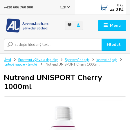
0
ks
CZK
+420 606 760 900
za
0 Kč
Menu
Hledat
Úvod
Sportovní výživa a doplňky
Sportovní nápoje
Iontové nápoje
Iontové nápoje - tekuté
Nutrend UNISPORT Cherry 1000ml
Nutrend UNISPORT Cherry
1000ml