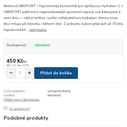
Nutrend UNISPORT – Hypotonický koncentrát pro špičkovou hydrataci 💧⚡
UNISPORT patří mezi nejprodávanější sportovní nápoje své kategorie a
není divu — nabízí lehkou, rychle vstřebatelnou hydrataci, kterou tvoje
tělo miluje při tréninku i během dne. Z jednoho balení připravíš až 70 litrů
hypotonickéh...
celý popis
Dostupnost
Skladem
450 Kč
/
ks
402 Kč
bez DPH
Přidat do košíku
Číslo produktu:
unisportcherry
výrobce:
Nutrend
Hlídat cenu / dostupnost
Do oblíbených
Podobné produkty