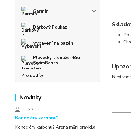
Garmin
Sklado
Dárkový Poukaz
Po 
Chr
Vybavení na bazén
Plavecký trenažer-Bio
SwimBench
Upozor
Pro oddíly
Není vhod
Novinky
02.03.2026
Konec éry karbonu?
Konec éry karbonu? Arena mění pravidla