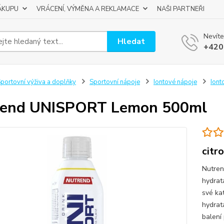
ÁKUPU
VRÁCENÍ, VÝMĚNA A REKLAMACE
NAŠI PARTNEŘI
Nevíte
Hledat
+420
portovní výživa a doplňky
Sportovní nápoje
Iontové nápoje
Iont
rend UNISPORT Lemon 500ml
citr
Nutren
hydrat
své ka
hydrata
balení 