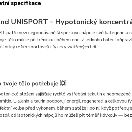
tní specifikace
nd UNISPORT – Hypotonický koncentrát
T patří mezi
nejprodávanější sportovní nápoje
své kategorie a n
oje tělo miluje při tréninku i během dne. Z jednoho balení připrav
í pitný režim sportovců i fyzicky vytížených lidí.
 tvoje tělo potřebuje 💥
otonické složení
zajišťuje rychlé vstřebání tekutin a neomezené
rnitin, L-alanin a taurin
podporují energii, regeneraci a celkovou f
fektní volba
před výkonem, během zátěže i po ní
, když potřebuj
ozdíl od isotonických nápojů ho můžeš pít téměř kdykoliv — bez 