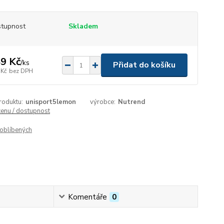
tupnost
Skladem
9 Kč
/
ks
Přidat do košíku
 Kč
bez DPH
roduktu:
unisport5lemon
výrobce:
Nutrend
cenu / dostupnost
oblíbených
Komentáře
0