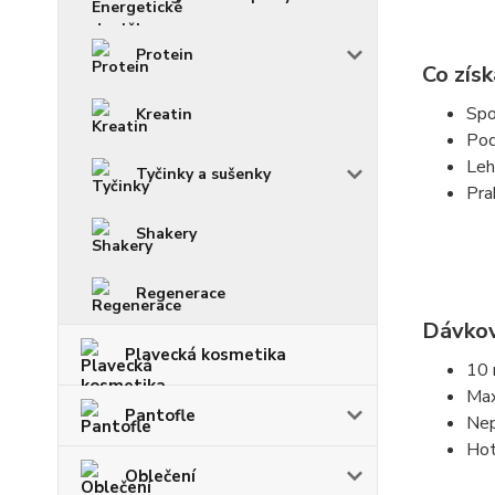
Protein
Co zís
Spo
Kreatin
Pod
Leh
Tyčinky a sušenky
Pra
Shakery
Regenerace
Dávkov
Plavecká kosmetika
10 
Max
Pantofle
Nep
Hot
Oblečení