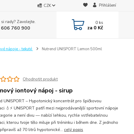
Přihlášení
CZK
 si rady? Zavolejte.
0
ks
za
0 Kč
 606 760 900
ové nápoje - tekuté
Nutrend UNISPORT Lemon 500ml
Ohodnotit produkt
onový iontový nápoj - sirup
d UNISPORT – Hypotonický koncentrát pro špičkovou
aci 💧⚡ UNISPORT patří mezi nejprodávanější sportovní nápoje
tegorie a není divu — nabízí lehkou, rychle vstřebatelnou
ci, kterou tvoje tělo miluje při tréninku i během dne. Z jednoho
připravíš až 70 litrů hypotonické...
celý popis