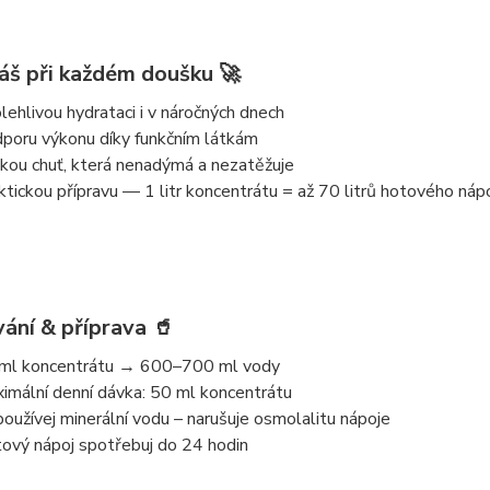
káš při každém doušku 🚀
lehlivou hydrataci i v náročných dnech
poru výkonu díky funkčním látkám
kou chuť, která nenadýmá a nezatěžuje
ktickou přípravu — 1 litr koncentrátu = až
70 litrů hotového náp
ání & příprava 🥤
ml koncentrátu
→
600–700 ml vody
imální denní dávka:
50 ml koncentrátu
oužívej minerální vodu – narušuje osmolalitu nápoje
ový nápoj spotřebuj do 24 hodin