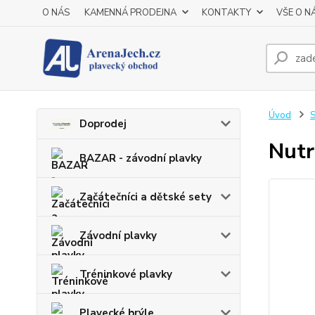
O NÁS
KAMENNÁ PRODEJNA
KONTAKTY
VŠE O N
Úvod
S
Doprodej
Nut
BAZAR - závodní plavky
Začátečníci a dětské sety
Závodní plavky
Tréninkové plavky
Plavecké brýle