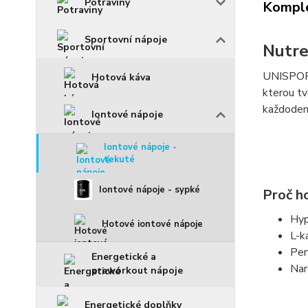
Potraviny
Komple
Sportovní nápoje
Nutre
UNISPOR
Hotová káva
kterou tv
každodenn
Iontové nápoje
Iontové nápoje -
tekuté
Iontové nápoje - sypké
Proč ho
Hyp
Hotové iontové nápoje
L-ka
Per
Energetické a
Nar
preworkout nápoje
Energetické doplňky