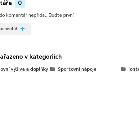
táře
0
do komentář nepřidal. Buďte první.
 komentář
zařazeno v kategoriích
ovní výživa a doplňky
Sportovní nápoje
Iont