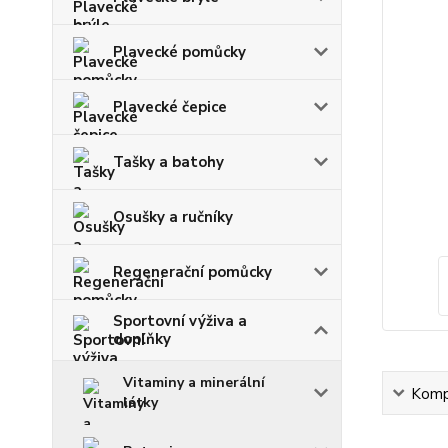
Plavecké pomůcky
Plavecké čepice
Tašky a batohy
Osušky a ručníky
Regenerační pomůcky
Sportovní výživa a
doplňky
Vitaminy a minerální
Kompl
látky