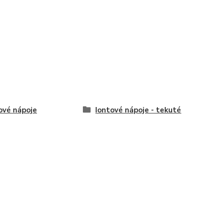
ové nápoje
Iontové nápoje - tekuté