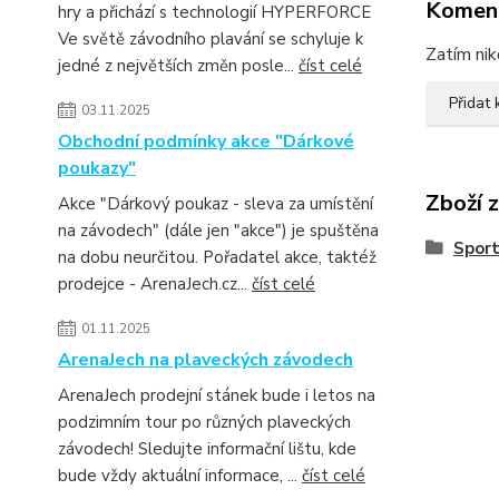
Komen
hry a přichází s technologií HYPERFORCE
Ve světě závodního plavání se schyluje k
Zatím nik
jedné z největších změn posle...
číst celé
Přidat
03.11.2025
Obchodní podmínky akce "Dárkové
poukazy"
Zboží 
Akce "Dárkový poukaz - sleva za umístění
na závodech" (dále jen "akce") je spuštěna
Sport
na dobu neurčitou. Pořadatel akce, taktéž
prodejce - ArenaJech.cz...
číst celé
01.11.2025
ArenaJech na plaveckých závodech
ArenaJech prodejní stánek bude i letos na
podzimním tour po různých plaveckých
závodech! Sledujte informační lištu, kde
bude vždy aktuální informace, ...
číst celé