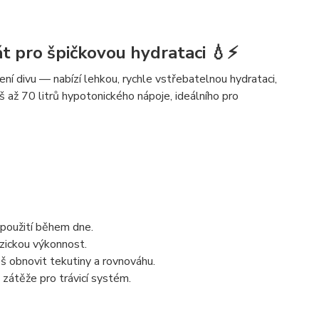
 pro špičkovou hydrataci 💧⚡
ení divu — nabízí lehkou, rychle vstřebatelnou hydrataci,
íš
až 70 litrů
hypotonického nápoje, ideálního pro
 použití během dne.
yzickou výkonnost.
eš obnovit tekutiny a rovnováhu.
zátěže pro trávicí systém.