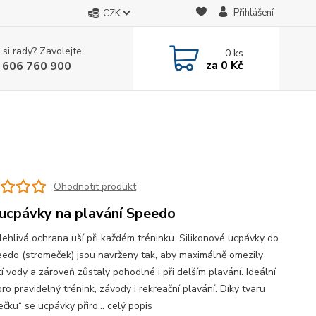
Přihlášení
CZK
 si rady? Zavolejte.
0
ks
za
0 Kč
 606 760 900
Ohodnotit produkt
 ucpávky na plavání Speedo
lehlivá ochrana uší při každém tréninku. Silikonové ucpávky do
eedo (stromeček) jsou navrženy tak, aby maximálně omezily
í vody a zároveň zůstaly pohodlné i při delším plavání. Ideální
ro pravidelný trénink, závody i rekreační plavání. Díky tvaru
ečku“ se ucpávky přiro...
celý popis