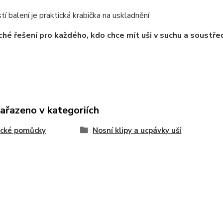
tí balení je praktická krabička na uskladnění
hé řešení pro každého, kdo chce mít uši v suchu a soustředit
zařazeno v kategoriích
ecké pomůcky
Nosní klipy a ucpávky uší