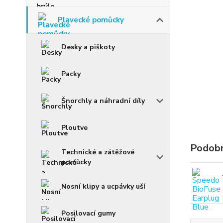
Plavecké pomůcky
Desky a piškoty
Packy
Šnorchly a náhradní díly
Ploutve
Podobn
Technické a zátěžové
pomůcky
Nosní klipy a ucpávky uší
Posilovací gumy