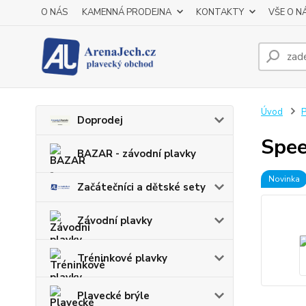
O NÁS
KAMENNÁ PRODEJNA
KONTAKTY
VŠE O N
Úvod
P
Doprodej
Spee
BAZAR - závodní plavky
Novinka
Začátečníci a dětské sety
Závodní plavky
Tréninkové plavky
Plavecké brýle