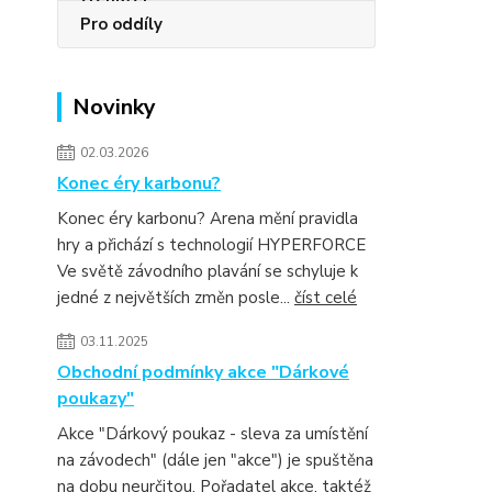
Pro oddíly
Novinky
02.03.2026
Konec éry karbonu?
Konec éry karbonu? Arena mění pravidla
hry a přichází s technologií HYPERFORCE
Ve světě závodního plavání se schyluje k
jedné z největších změn posle...
číst celé
03.11.2025
Obchodní podmínky akce "Dárkové
poukazy"
Akce "Dárkový poukaz - sleva za umístění
na závodech" (dále jen "akce") je spuštěna
na dobu neurčitou. Pořadatel akce, taktéž