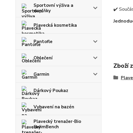
Sportovní výživa a
✔️ Součás
doplňky
Jednoduc
Plavecká kosmetika
Pantofle
Oblečení
Zboží 
Garmin
Plav
Dárkový Poukaz
Vybavení na bazén
Plavecký trenažer-Bio
SwimBench