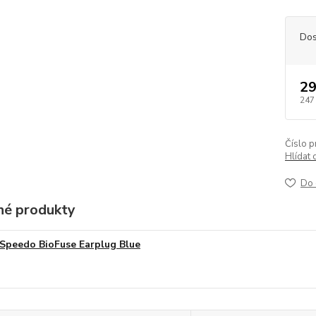
Dos
29
247
Číslo p
Hlídat 
Do 
é produkty
Speedo BioFuse Earplug Blue