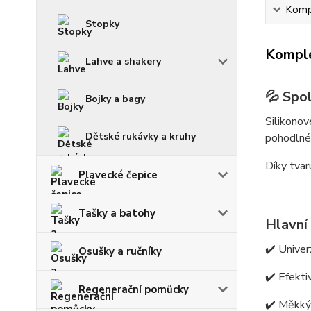
Kompl
Stopky
Komple
Lahve a shakery
💦
Spol
Bojky a bagy
Silikonov
Dětské rukávky a kruhy
pohodlné 
Díky tvar
Plavecké čepice
Tašky a batohy
Hlavní
✔️ Univer
Osušky a ručníky
✔️ Efekti
Regenerační pomůcky
✔️ Měkký 