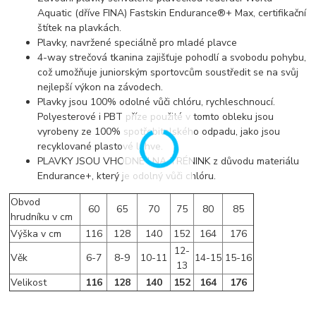
Aquatic (dříve FINA) Fastskin Endurance®+ Max, certifikační
štítek na plavkách.
Plavky, navržené speciálně pro mladé plavce
4-way strečová tkanina zajišťuje pohodlí a svobodu pohybu,
což umožňuje juniorským sportovcům soustředit se na svůj
nejlepší výkon na závodech.
Plavky jsou 100% odolné vůči chlóru, rychleschnoucí.
Polyesterové i PBT příze použité v tomto obleku jsou
vyrobeny ze 100% spotřebitelského odpadu, jako jsou
recyklované plastové lahve.
PLAVKY JSOU VHODNÉ I NA TRÉNINK z důvodu materiálu
Endurance+, který je odolný vůči chlóru.
Obvod
60
65
70
75
80
85
hrudníku v cm
Výška v cm
116
128
140
152
164
176
12-
Věk
6-7
8-9
10-11
14-15
15-16
13
Velikost
116
128
140
152
164
176