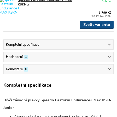
Speedo Fastskin Endurance+ MAX
Skladem
KSKN Jr.
1 799 Kč
1 487 Kč
bez DPH
Zvolit variantu
Kompletní specifikace
Hodnocení
1
Komentáře
0
Kompletní specifikace
Dívčí závodní plavky Speedo Fastskin Endurance+ Max KSKN
Junior
Závodní plavky schválené plaveckou federací World