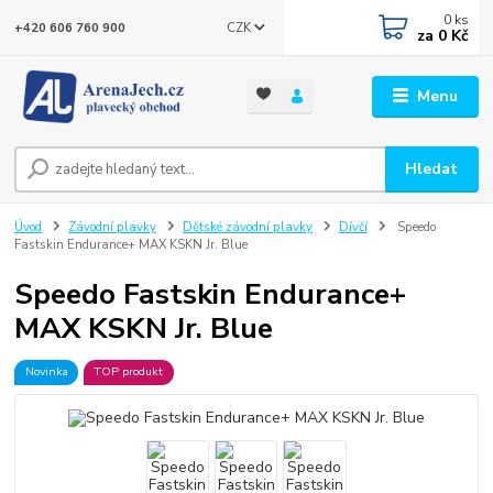
0
ks
CZK
+420 606 760 900
za
0 Kč
Menu
Hledat
Úvod
Závodní plavky
Dětské závodní plavky
Dívčí
Speedo
Fastskin Endurance+ MAX KSKN Jr. Blue
Speedo Fastskin Endurance+
MAX KSKN Jr. Blue
Novinka
TOP produkt