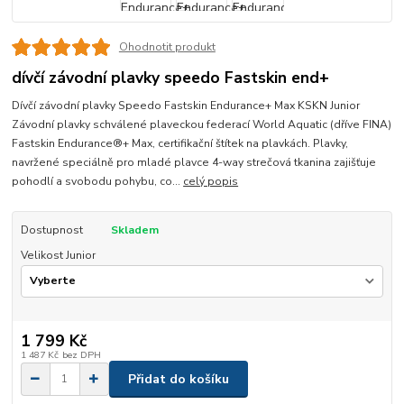
Ohodnotit produkt
dívčí závodní plavky speedo Fastskin end+
Dívčí závodní plavky Speedo Fastskin Endurance+ Max KSKN Junior
Závodní plavky schválené plaveckou federací World Aquatic (dříve FINA)
Fastskin Endurance®+ Max, certifikační štítek na plavkách. Plavky,
navržené speciálně pro mladé plavce 4-way strečová tkanina zajišťuje
pohodlí a svobodu pohybu, co...
celý popis
Dostupnost
Skladem
Velikost Junior
1 799 Kč
1 487 Kč
bez DPH
Přidat do košíku