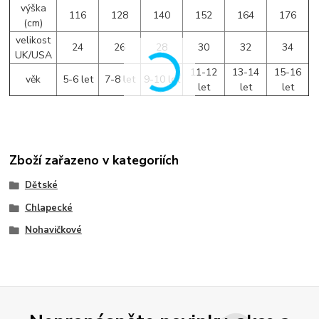
výška
116
128
140
152
164
176
(cm)
velikost
24
26
28
30
32
34
UK/USA
11-12
13-14
15-16
věk
5-6 let
7-8 let
9-10 let
let
let
let
Zboží zařazeno v kategoriích
Dětské
Chlapecké
Nohavičkové