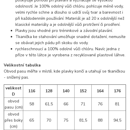
poskytuje pohodlí při plavání a vyznačuje se vysokou
odolností. Je 100% odolný vůči chlóru, pohlcuje méně vody,
velmi rychle schne a dlouho si udrží svůj tvar a barevnost i
při každodenním používání. Materiál je až 20 x odolnější než
klasické materiály a je odolnější vůči protržení či prodření.
Plavky jsou vhodné pro tréninkové a závodní plavání.
Tkanička ke stahování umožňuje snadné dotažení, nemusíte
se obávat jejich pádu při skoku do vody.
rychleschnoucí a 100% odolné vůči chlóru. Navíc jedna z
příze v této látce je vyrobena z recyklované plastové láhve.
Velikostní tabulka
Obvod pasu měřte v místě, kde plavky končí a utahují se tkaničkou
- snížený pas.
velikost
116
128
140
152
164
176
D
obvod
58
61,5
66
71
76
81
pasu (cm)
obvod
přes boky
65
70
75
81,5
88
94,5
(cm)