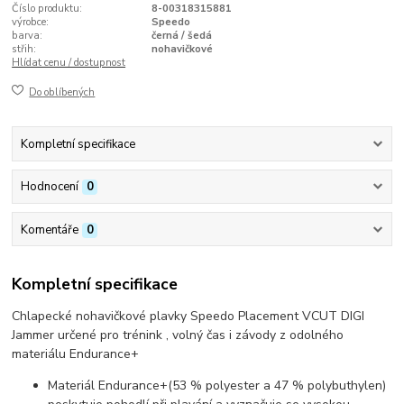
Číslo produktu:
8-00318315881
výrobce:
Speedo
barva:
černá / šedá
střih:
nohavičkové
Hlídat cenu / dostupnost
Do oblíbených
Kompletní specifikace
Hodnocení
0
Komentáře
0
Kompletní specifikace
Chlapecké nohavičkové plavky Speedo Placement VCUT DIGI
Jammer určené pro trénink , volný čas i závody z odolného
materiálu Endurance+
Materiál Endurance+(53 % polyester a 47 % polybuthylen)