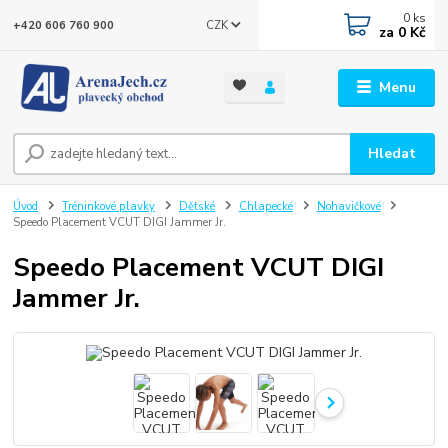
0
ks
CZK
+420 606 760 900
za
0 Kč
Menu
Hledat
Úvod
Tréninkové plavky
Dětské
Chlapecké
Nohavičkové
Speedo Placement VCUT DIGI Jammer Jr.
Speedo Placement VCUT DIGI
Jammer Jr.