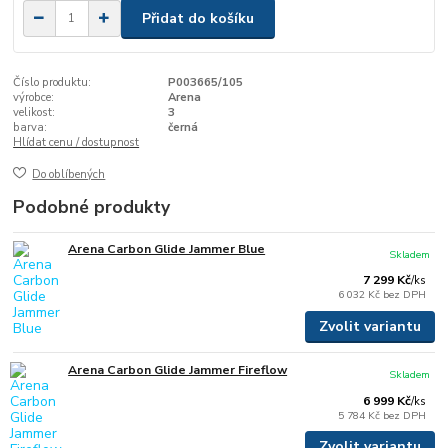
Přidat do košíku
Číslo produktu:
P003665/105
výrobce:
Arena
velikost:
3
barva:
černá
Hlídat cenu / dostupnost
Do oblíbených
Podobné produkty
Arena Carbon Glide Jammer Blue
Skladem
7 299 Kč
/
ks
6 032 Kč
bez DPH
Zvolit variantu
Arena Carbon Glide Jammer Fireflow
Skladem
6 999 Kč
/
ks
5 784 Kč
bez DPH
Zvolit variantu