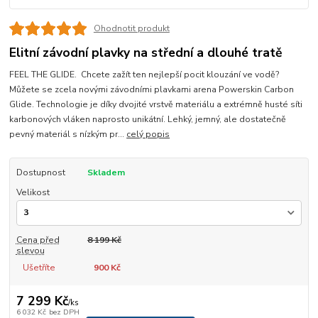
Ohodnotit produkt
Elitní závodní plavky na střední a dlouhé tratě
FEEL THE GLIDE. Chcete zažít ten nejlepší pocit klouzání ve vodě?
Můžete se zcela novými závodními plavkami arena Powerskin Carbon
Glide. Technologie je díky dvojité vrstvě materiálu a extrémně husté síti
karbonových vláken naprosto unikátní. Lehký, jemný, ale dostatečně
pevný materiál s nízkým pr...
celý popis
Dostupnost
Skladem
Velikost
Cena před
8 199 Kč
slevou
Ušetříte
900 Kč
7 299 Kč
/
ks
6 032 Kč
bez DPH