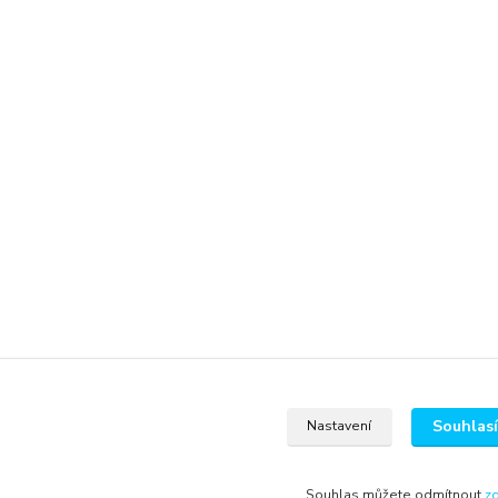
Souhlas
Nastavení
Souhlas můžete odmítnout
z