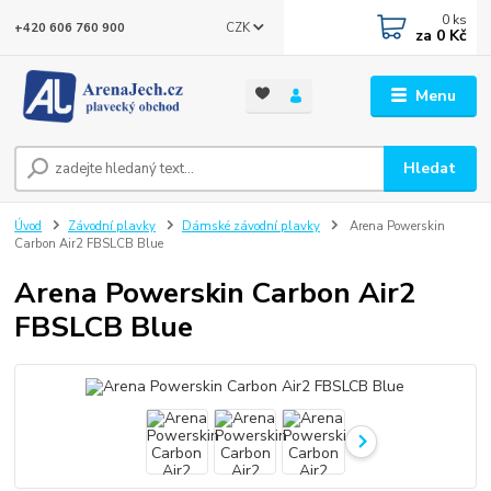
0
ks
CZK
+420 606 760 900
za
0 Kč
Menu
Hledat
Úvod
Závodní plavky
Dámské závodní plavky
Arena Powerskin
Carbon Air2 FBSLCB Blue
Arena Powerskin Carbon Air2
FBSLCB Blue