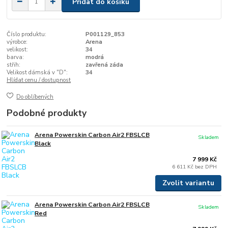
Přidat do košíku
Číslo produktu:
P001129_853
výrobce:
Arena
velikost:
34
barva:
modrá
střih:
zavřená záda
Velikost dámská v "D":
34
Hlídat cenu / dostupnost
Do oblíbených
Podobné produkty
Arena Powerskin Carbon Air2 FBSLCB
Skladem
Black
7 999 Kč
6 611 Kč
bez DPH
Zvolit variantu
Arena Powerskin Carbon Air2 FBSLCB
Skladem
Red