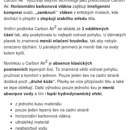
Air.
Horizontální karbonová vlákna
zajištují
inteligentní
kompresi
svalů,
,,zamknutí´´ vláken
v kritických místech, kde
dochází k přepětí a
zlepšují stabilitu středu
těla.
2
Vnitřní podšívka Carbon Air
se skládá ze
3 oddělených
částí
tak, aby poskytovala tu nejlepší volnost pohybu. U dámských
plavek to znamená
menší stlačení hrudníku
, tak aby nebylo
omezeno dýchání. U pánských jammerů je menší tlak na svaly
kolem kyčlí.
2
Novinkou u Carbon Air
je
absence klasických
postranních
lepených švů. To znamená větší volnost pohybu,
pružnost a komfort v jednom. Pouze jeden šev na zadní straně
dodává pocit
,,druhé kůže“.
Plavky se více přizpůsobí tělu a také
se lépe oblékají. Další výhodou pouze jednoho švu je
menší
absorpce vody
a tím i
lepší hydrodynamický efekt
.
z jednoho kusu materiálu
pouze jeden lepený šev na zadní straně
horizontální karbonová vlákna
ultralehký materiál
neabsorbují vodu