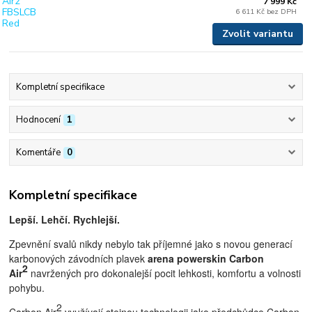
7 999 Kč
6 611 Kč
bez DPH
Zvolit variantu
Kompletní specifikace
Hodnocení
1
Komentáře
0
Kompletní specifikace
L
epší. Lehčí. Rychlejší.
Zpevnění svalů nikdy nebylo tak příjemné jako s novou generací
karbonových závodních plavek
arena powerskin Carbon
2
Air
navržených pro dokonalejší pocit lehkosti, komfortu a volnosti
pohybu.
2
Carbon Air
využívají stejnou technologii jako předchůdce Carbon