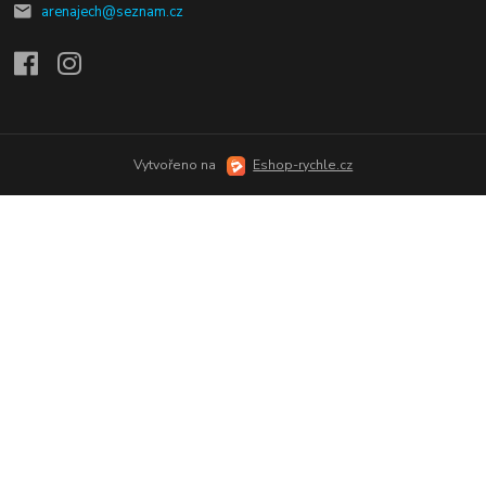
arenajech@seznam.cz
Vytvořeno na
Eshop-rychle.cz