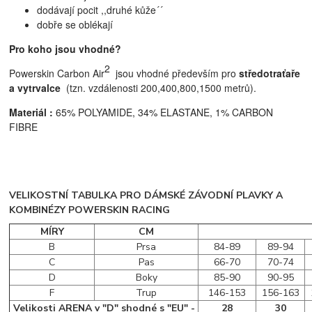
dodávají pocit ,,druhé kůže´´
dobře se oblékají
Pro koho jsou vhodné?
2
Powerskin Carbon Air
jsou vhodné především pro
středotraťaře
a vytrvalce
(tzn. vzdálenosti 200,400,800,1500 metrů)
.
Materiál :
65% POLYAMIDE, 34% ELASTANE, 1% CARBON
FIBRE
VELIKOSTNÍ TABULKA PRO DÁMSKÉ ZÁVODNÍ PLAVKY A
KOMBINÉZY POWERSKIN RACING
MÍRY
CM
B
Prsa
84-89
89-94
C
Pas
66-70
70-74
D
Boky
85-90
90-95
F
Trup
146-153
156-163
Velikosti ARENA v "D" shodné s "EU" -
28
30