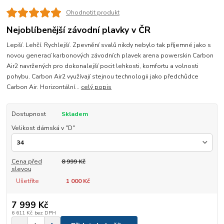
Ohodnotit produkt
Nejoblíbenější závodní plavky v ČR
Lepší. Lehčí. Rychlejší. Zpevnění svalů nikdy nebylo tak příjemné jako s
novou generací karbonových závodních plavek arena powerskin Carbon
Air2 navržených pro dokonalejší pocit lehkosti, komfortu a volnosti
pohybu. Carbon Air2 využívají stejnou technologii jako předchůdce
Carbon Air. Horizontální...
celý popis
Dostupnost
Skladem
Velikost dámská v "D"
Cena před
8 999 Kč
slevou
Ušetříte
1 000 Kč
7 999 Kč
6 611 Kč
bez DPH