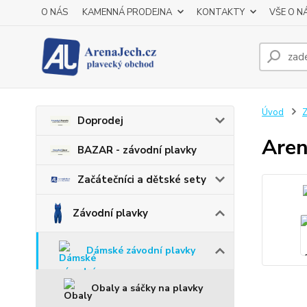
O NÁS
KAMENNÁ PRODEJNA
KONTAKTY
VŠE O N
Úvod
Z
Doprodej
Aren
BAZAR - závodní plavky
Začátečníci a dětské sety
Závodní plavky
Dámské závodní plavky
Obaly a sáčky na plavky