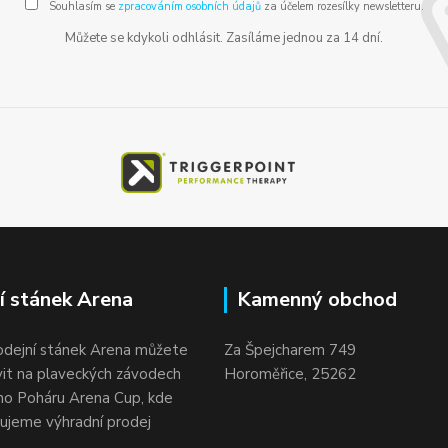
Souhlasím se
zpracováním osobních údajů
za účelem rozesílky newsletteru.
Můžete se kdykoli odhlásit. Zasíláme jednou za 14 dní.
í stánek Arena
Kamenný obchod
odejní stánek Arena můžete
Za Špejcharem 749
vit na plaveckých závodech
Horoměřice, 25262
o Poháru Arena Cup, kde
ujeme výhradní prodej