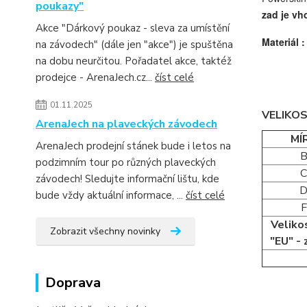
poukazy"
zad je vh
Akce "Dárkový poukaz - sleva za umístění
Materiál 
na závodech" (dále jen "akce") je spuštěna
na dobu neurčitou. Pořadatel akce, taktéž
prodejce - ArenaJech.cz...
číst celé
01.11.2025
VELIKO
ArenaJech na plaveckých závodech
MÍ
ArenaJech prodejní stánek bude i letos na
podzimním tour po různých plaveckých
závodech! Sledujte informační lištu, kde
bude vždy aktuální informace, ...
číst celé
F
Veliko
Zobrazit všechny novinky
"EU" - 
Doprava