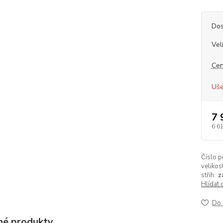
Dos
Vel
Cen
Uše
7 
6 6
Číslo p
velikost
střih:
z
Hlídat 
Do 
é produkty