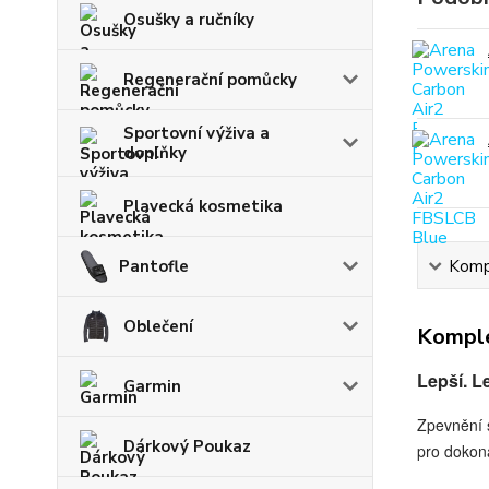
Osušky a ručníky
Regenerační pomůcky
Sportovní výživa a
doplňky
Plavecká kosmetika
Pantofle
Kompl
Oblečení
Komple
L
epší. L
Garmin
Zpevnění 
Dárkový Poukaz
pro dokona