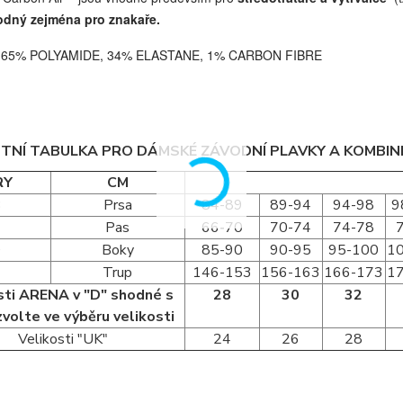
odný zejména pro znakaře.
:
65% POLYAMIDE, 34% ELASTANE, 1% CARBON FIBRE
STNÍ TABULKA PRO DÁMSKÉ ZÁVODNÍ PLAVKY A KOMBI
RY
CM
B
Prsa
84-89
89-94
94-98
9
C
Pas
66-70
70-74
74-78
D
Boky
85-90
90-95
95-100
1
Trup
146-153
156-163
166-173
1
sti ARENA v "D" shodné s
28
30
32
zvolte ve výběru velikosti
Velikosti "UK"
24
26
28