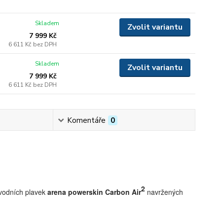
Skladem
Zvolit variantu
7 999 Kč
6 611 Kč
bez DPH
Skladem
Zvolit variantu
7 999 Kč
6 611 Kč
bez DPH
Komentáře
0
2
ávodních plavek
arena powerskin Carbon Air
navržených