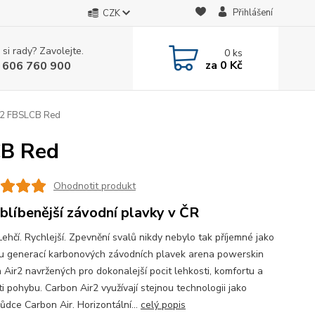
Přihlášení
CZK
 si rady? Zavolejte.
0
ks
za
0 Kč
 606 760 900
r2 FBSLCB Red
CB Red
Ohodnotit produkt
blíbenější závodní plavky v ČR
Lehčí. Rychlejší. Zpevnění svalů nikdy nebylo tak příjemné jako
u generací karbonových závodních plavek arena powerskin
 Air2 navržených pro dokonalejší pocit lehkosti, komfortu a
i pohybu. Carbon Air2 využívají stejnou technologii jako
ůdce Carbon Air. Horizontální...
celý popis