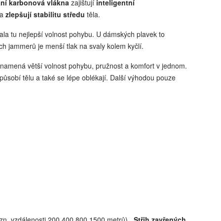
lní karbonová vlákna
zajištují
inteligentní
 a
zlepšují stabilitu středu
těla.
ala tu nejlepší volnost pohybu. U dámských plavek to
h jammerů je menší tlak na svaly kolem kyčlí.
namená větší volnost pohybu, pružnost a komfort v jednom.
působí tělu a také se lépe oblékají. Další výhodou pouze
tzn. vzdálenosti 200,400,800,1500 metrů)
.
Střih zavřených