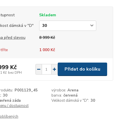
tupnost
Skladem
ikost dámská v "D"
a před slevou
8 999 Kč
tříte
1 000 Kč
999 Kč
Přidat do košíku
11 Kč
bez DPH
roduktu:
P001129_45
výrobce:
Arena
:
30
barva:
červená
avřená záda
Velikost dámská v "D":
30
cenu / dostupnost
oblíbených