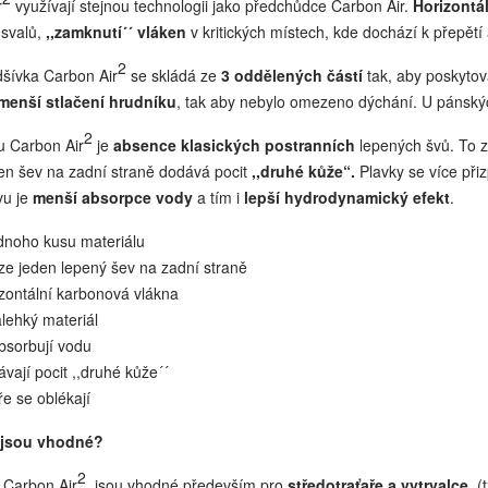
r
využívají stejnou technologii jako předchůdce Carbon Air.
Horizontá
i
svalů,
,,zamknutí´´ vláken
v kritických místech, kde dochází k přepětí
2
dšívka Carbon Air
se skládá ze
3 oddělených částí
tak, aby poskytov
menší stlačení hrudníku
, tak aby nebylo omezeno dýchání. U pánskýc
2
u Carbon Air
je
absence klasických postranních
lepených švů. To z
en šev na zadní straně dodává pocit
,,druhé kůže“.
Plavky se více přiz
vu je
menší absorpce vody
a tím i
lepší hydrodynamický efekt
.
ednoho kusu materiálu
ze jeden lepený šev na zadní straně
izontální karbonová vlákna
alehký materiál
bsorbují vodu
vají pocit ,,druhé kůže´´
e se oblékají
 jsou vhodné?
2
 Carbon Air
jsou vhodné především pro
středotraťaře a vytrvalce
(