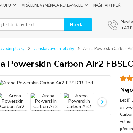
ÁKUPU
VRÁCENÍ, VÝMĚNA A REKLAMACE
NAŠI PARTNEŘI
Nevíte
Hledat
+420
ávodní plavky
Dámské závodní plavky
Arena Powerskin Carbon Ai
a Powerskin Carbon Air2 FBSL
Nejo
Lepší. 
s novo
Carbon
volnost
předch