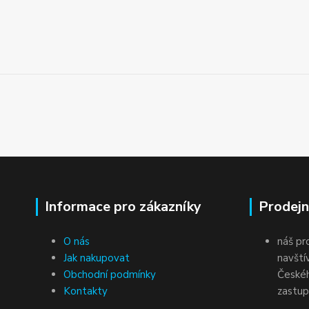
Informace pro zákazníky
Prodejn
O nás
náš pr
Jak nakupovat
navští
Obchodní podmínky
Českéh
Kontakty
zastup