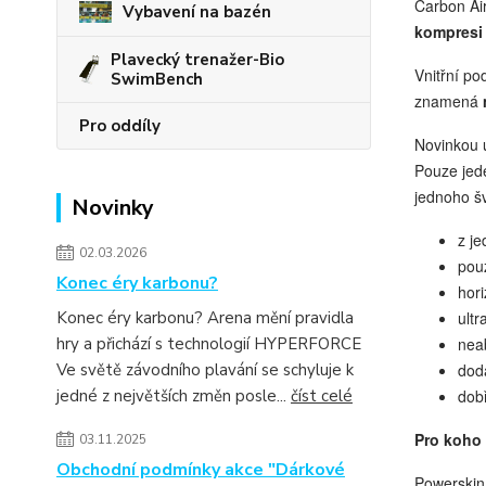
Carbon Ai
Vybavení na bazén
kompres
Plavecký trenažer-Bio
Vnitřní po
SwimBench
znamená
Pro oddíly
Novinkou 
Pouze jed
jednoho š
Novinky
z j
02.03.2026
pou
Konec éry karbonu?
hor
ultr
Konec éry karbonu? Arena mění pravidla
nea
hry a přichází s technologií HYPERFORCE
dodá
Ve světě závodního plavání se schyluje k
dobř
jedné z největších změn posle...
číst celé
Pro koho
03.11.2025
Obchodní podmínky akce "Dárkové
Powerskin