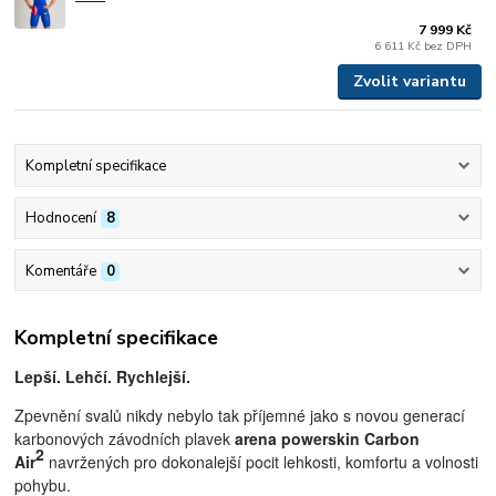
7 999 Kč
6 611 Kč
bez DPH
Zvolit variantu
Kompletní specifikace
Hodnocení
8
Komentáře
0
Kompletní specifikace
L
epší. Lehčí. Rychlejší.
Zpevnění svalů nikdy nebylo tak příjemné jako s novou generací
karbonových závodních plavek
arena powerskin Carbon
2
Air
navržených pro dokonalejší pocit lehkosti, komfortu a volnosti
pohybu.