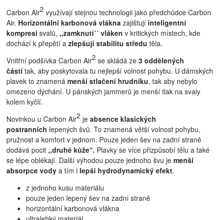
2
Carbon Air
využívají stejnou technologii jako předchůdce Carbon
Air.
Horizontální karbonová vlákna
zajištují
inteligentní
kompresi
svalů,
,,zamknutí´´ vláken
v kritických místech, kde
dochází k přepětí a
zlepšují stabilitu středu
těla.
2
Vnitřní podšívka Carbon Air
se skládá ze
3 oddělených
částí
tak, aby poskytovala tu nejlepší volnost pohybu. U dámských
plavek to znamená
menší stlačení hrudníku
, tak aby nebylo
omezeno dýchání. U pánských jammerů je menší tlak na svaly
kolem kyčlí.
2
Novinkou u Carbon Air
je
absence klasických
postranních
lepených švů. To znamená větší volnost pohybu,
pružnost a komfort v jednom. Pouze jeden šev na zadní straně
dodává pocit
,,druhé kůže“.
Plavky se více přizpůsobí tělu a také
se lépe oblékají. Další výhodou pouze jednoho švu je
menší
absorpce vody
a tím i
lepší hydrodynamický efekt
.
z jednoho kusu materiálu
pouze jeden lepený šev na zadní straně
horizontální karbonová vlákna
ultralehký materiál