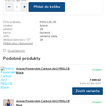
6 611 Kč
bez DPH
Přidat do košíku
Číslo produktu:
P001129_45
výrobce:
Arena
velikost:
28
barva:
červená
střih:
zavřená záda
Velikost dámská v "D":
28
Hlídat cenu / dostupnost
Do oblíbených
Podobné produkty
Arena Powerskin Carbon Air2 FBSLCB
Skladem
Black
7 999 Kč
6 611 Kč
bez DPH
Zvolit variantu
Arena Powerskin Carbon Air2 FBSLCB
Skladem
Blue