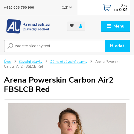
0
ks
CZK
+420 606 760 900
za
0 Kč
Menu
Hledat
Úvod
Závodní plavky
Dámské závodní plavky
Arena Powerskin
Carbon Air2 FBSLCB Red
Arena Powerskin Carbon Air2
FBSLCB Red