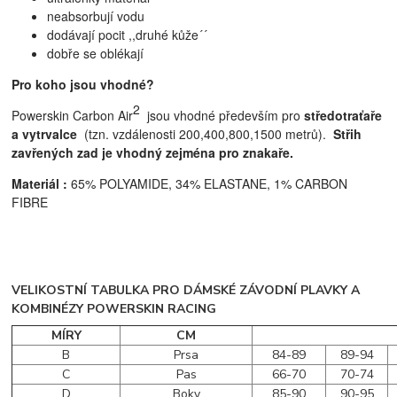
neabsorbují vodu
dodávají pocit ,,druhé kůže´´
dobře se oblékají
Pro koho jsou vhodné?
2
Powerskin Carbon Air
jsou vhodné především pro
středotraťaře
a vytrvalce
(tzn. vzdálenosti 200,400,800,1500 metrů)
.
Střih
zavřených zad je vhodný zejména pro znakaře.
Materiál :
65% POLYAMIDE, 34% ELASTANE, 1% CARBON
FIBRE
VELIKOSTNÍ TABULKA PRO DÁMSKÉ ZÁVODNÍ PLAVKY A
KOMBINÉZY POWERSKIN RACING
MÍRY
CM
B
Prsa
84-89
89-94
C
Pas
66-70
70-74
D
Boky
85-90
90-95