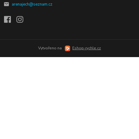
arenajech@seznam.cz
Vytvořeno na
Eshop-rychle.cz