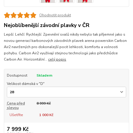
Ohodnotit produkt
Nejoblíbenější závodní plavky v ČR
Lepší. Lehčí. Rychlejší. Zpevnění svalů nikdy nebylo tak příjemné jako s
novou generací karbonových závodních plavek arena powerskin Carbon
Air2 navržených pro dokonalejší pocit lehkosti, komfortu a volnosti
pohybu. Carbon Air2 využívají stejnou technologii jako předchůdce
Carbon Air. Horizontální...
celý popis
Dostupnost
Skladem
Velikost dámská v "D"
Cena před
8 999 Kč
slevou
Ušetříte
1 000 Kč
7 999 Kč