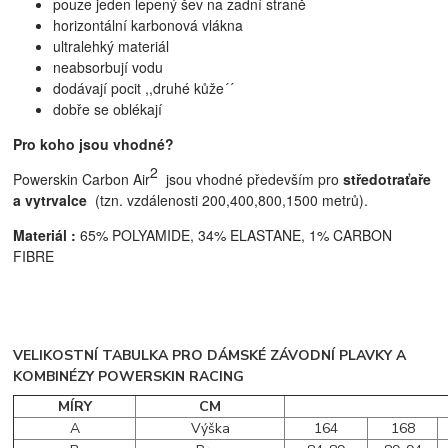
pouze jeden lepený šev na zadní straně
horizontální karbonová vlákna
ultralehký materiál
neabsorbují vodu
dodávají pocit ,,druhé kůže´´
dobře se oblékají
Pro koho jsou vhodné?
2
Powerskin Carbon Air
jsou vhodné především pro
středotraťaře
a vytrvalce
(tzn. vzdálenosti 200,400,800,1500 metrů)
.
Materiál :
65% POLYAMIDE, 34% ELASTANE, 1% CARBON
FIBRE
VELIKOSTNÍ TABULKA PRO DÁMSKÉ ZÁVODNÍ PLAVKY A
KOMBINÉZY POWERSKIN RACING
MÍRY
CM
A
Výška
164
168