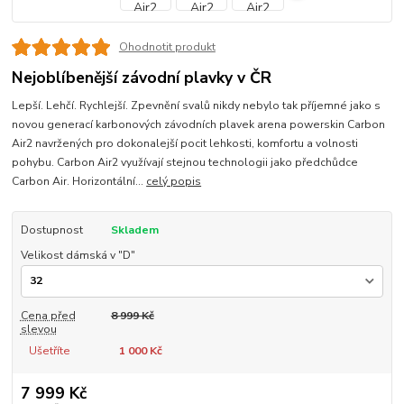
Ohodnotit produkt
Nejoblíbenější závodní plavky v ČR
Lepší. Lehčí. Rychlejší. Zpevnění svalů nikdy nebylo tak příjemné jako s
novou generací karbonových závodních plavek arena powerskin Carbon
Air2 navržených pro dokonalejší pocit lehkosti, komfortu a volnosti
pohybu. Carbon Air2 využívají stejnou technologii jako předchůdce
Carbon Air. Horizontální...
celý popis
Dostupnost
Skladem
Velikost dámská v "D"
Cena před
8 999 Kč
slevou
Ušetříte
1 000 Kč
7 999 Kč