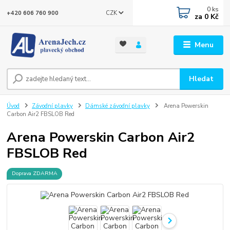
0
ks
CZK
+420 606 760 900
za
0 Kč
Menu
Hledat
Úvod
Závodní plavky
Dámské závodní plavky
Arena Powerskin
Carbon Air2 FBSLOB Red
Arena Powerskin Carbon Air2
FBSLOB Red
Doprava ZDARMA