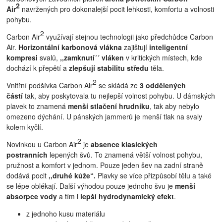
2
Air
navržených pro dokonalejší pocit lehkosti, komfortu a volnosti
pohybu.
2
Carbon Air
využívají stejnou technologii jako předchůdce Carbon
Air.
Horizontální karbonová vlákna
zajištují
inteligentní
kompresi
svalů,
,,zamknutí´´ vláken
v kritických místech, kde
dochází k přepětí a
zlepšují stabilitu středu
těla.
2
Vnitřní podšívka Carbon Air
se skládá ze
3 oddělených
částí
tak, aby poskytovala tu nejlepší volnost pohybu. U dámských
plavek to znamená
menší stlačení hrudníku
, tak aby nebylo
omezeno dýchání. U pánských jammerů je menší tlak na svaly
kolem kyčlí.
2
Novinkou u Carbon Air
je
absence klasických
postranních
lepených švů. To znamená větší volnost pohybu,
pružnost a komfort v jednom. Pouze jeden šev na zadní straně
dodává pocit
,,druhé kůže“.
Plavky se více přizpůsobí tělu a také
se lépe oblékají. Další výhodou pouze jednoho švu je
menší
absorpce vody
a tím i
lepší hydrodynamický efekt
.
z jednoho kusu materiálu