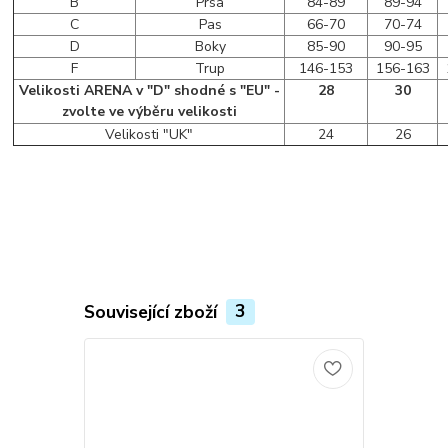
B
Prsa
84-89
89-94
C
Pas
66-70
70-74
D
Boky
85-90
90-95
F
Trup
146-153
156-163
Velikosti ARENA v "D" shodné s "EU" -
28
30
zvolte ve výběru velikosti
Velikosti "UK"
24
26
Související zboží
3
Novinka