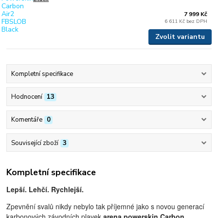
7 999 Kč
6 611 Kč
bez DPH
Zvolit variantu
Kompletní specifikace
Hodnocení
13
Komentáře
0
Související zboží
3
Kompletní specifikace
L
epší. Lehčí. Rychlejší.
Zpevnění svalů nikdy nebylo tak příjemné jako s novou generací
karbonových závodních plavek
arena powerskin Carbon