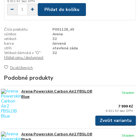
6 611 Kč
bez DPH
Přidat do košíku
Číslo produktu:
P001128_45
výrobce:
Arena
velikost:
32
barva:
červená
střih:
otevřená záda
Velikost dámská v "D":
32
Hlídat cenu / dostupnost
Do oblíbených
Podobné produkty
Arena Powerskin Carbon Air2 FBSLOB
Skladem
Blue
7 999 Kč
6 611 Kč
bez DPH
Zvolit variantu
Arena Powerskin Carbon Air2 FBSLOB
Skladem
Black