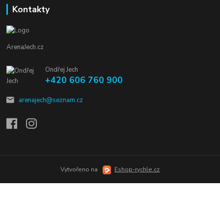
Kontakty
ArenaJech.cz
Ondřej Jech
+420 606 760 900
arenajech@seznam.cz
Vytvořeno na
Eshop-rychle.cz