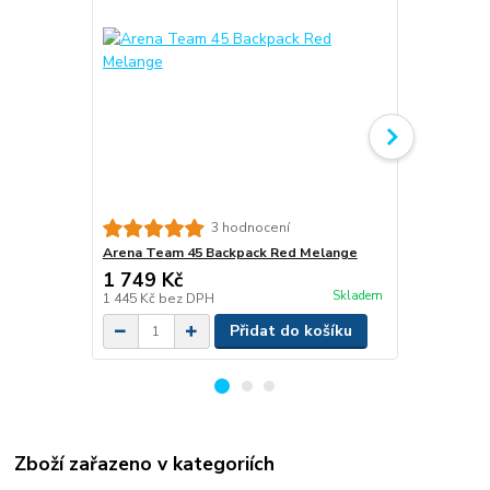
Vilgain Ene
3 hodnocení
Arena Team 45 Backpack Red Melange
1 749 Kč
239 Kč
/
ks
Skladem
1 445 Kč
bez DPH
213 Kč
bez 
Přidat do košíku
Zboží zařazeno v kategoriích