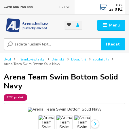
0
ks
CZK
+420 606 760 900
za
0 Kč
Menu
Hledat
Úvod
Tréninkové plavky
Dámské
Dvoudílné
spodní díly
Arena Team Swim Bottom Solid Navy
Arena Team Swim Bottom Solid
Navy
TOP produkt