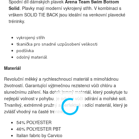
Spodní díl dámských plavek
Arena Team Swim Bottom
Solid
. Plavky mají moderní vykrojený střih. V kombinaci s
vrškem SOLID TIE BACK jsou ideální na venkovní plavecké
tréninky.
vykrojený střih
tkanička pro snadné uzpůsobení velikosti
podšívka
odolný materiál
Materiál
Revoluční měkký a rychleschnoucí materiál s mimořádnou
životností. Garantující výjimečnou rezistenci vůči chlóru a
slunečnímu záření. Na dotek jemný materiál, který poskytuje tu
nejlepší volnost v pohybu, je odolný vůči odírání a mořské soli.
Trvanlivý, extrémně pružný a perfektně sedící materiál, který je
zvlášť vhodný na časté tréninky.
54% POLYESTER
46% POLYESTER PBT
Italian fabric by Carvico