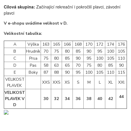
Cílová skupina:
Začínající rekreační i pokročilí plavci, z
ávodní
plavci
V e-shopu uvádíme velikost v D.
Velikostní tabulka:
A
Výška
163
165
166
168
170
172
174
176
B
Hrudník
70
75
80
85
90
95
100
105
C
Prsa
75
80
85
90
95
100
105
110
D
Pas
58
63
65
70
75
80
85
90
E
Boky
87
88
90
95
100
105
110
115
VELIKOST
XXS
XXS
XS
S
M
L
XL
XXl
PLAVEK
VELIKOST
44
PLAVEK V
30
32
34
36
38
40
42
D