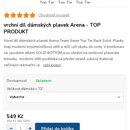
Ohodnotit produkt
vrchní díl dámských plavek Arena - TOP
PRODUKT
Horní díl dámských plavek Arena Team Swim Top Tie Back Solid. Plavky
mají moderní trojúhelníčkový střih a drží i při skoku do vody. V kombinaci
se spodním dílem SOLID BOTTOM jsou ideální na venkovní plavecké
tréninky. moderní střih podšívka na přední straně odolný materiál
začínající rekreační i p...
celý popis
Dostupnost
Skladem
Velikost dámská v "D"
549 Kč
454 Kč
bez DPH
Přidat do košíku