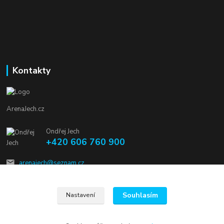
Kontakty
ArenaJech.cz
Ondřej Jech
+420 606 760 900
arenajech@seznam.cz
Souhlasím
Nastavení