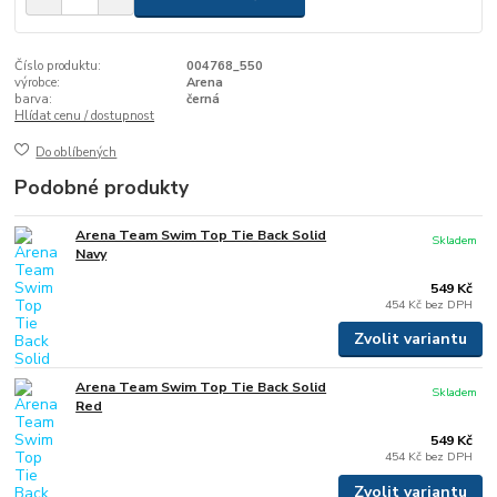
Číslo produktu:
004768_550
výrobce:
Arena
barva:
černá
Hlídat cenu / dostupnost
Do oblíbených
Podobné produkty
Arena Team Swim Top Tie Back Solid
Skladem
Navy
549 Kč
454 Kč
bez DPH
Zvolit variantu
Arena Team Swim Top Tie Back Solid
Skladem
Red
549 Kč
454 Kč
bez DPH
Zvolit variantu