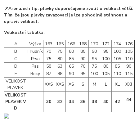
📌ArenaJech tip: plavky doporučujeme zvolit o velikost větší.
Tím, že jsou plavky zavazovací je lze pohodlně stáhnout a
upravit velikost.
Velikostní tabulka:
A
Výška
163
165
166
168
170
172
174
176
B
Hrudník
70
75
80
85
90
95
100
105
C
Prsa
75
80
85
90
95
100
105
110
D
Pas
58
63
65
70
75
80
85
90
E
Boky
87
88
90
95
100
105
110
115
VELIKOST
XXS
XXS
XS
S
M
L
XL
XXl
PLAVEK
VELIKOST
44
PLAVEK V
30
32
34
36
38
40
42
D