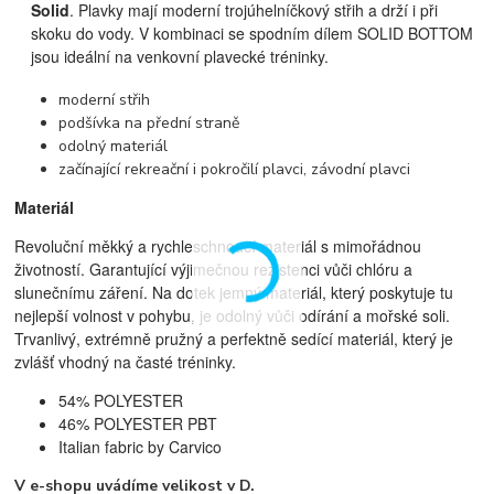
Solid
. Plavky mají moderní trojúhelníčkový střih a drží i při
skoku do vody. V kombinaci se spodním dílem SOLID BOTTOM
jsou ideální na venkovní plavecké tréninky.
moderní střih
podšívka na přední straně
odolný materiál
začínající rekreační i pokročilí plavci, z
ávodní plavci
Materiál
Revoluční měkký a rychleschnoucí materiál s mimořádnou
životností. Garantující výjimečnou rezistenci vůči chlóru a
slunečnímu záření. Na dotek jemný materiál, který poskytuje tu
nejlepší volnost v pohybu, je odolný vůči odírání a mořské soli.
Trvanlivý, extrémně pružný a perfektně sedící materiál, který je
zvlášť vhodný na časté tréninky.
54% POLYESTER
46% POLYESTER PBT
Italian fabric by Carvico
V e-shopu uvádíme velikost v D.