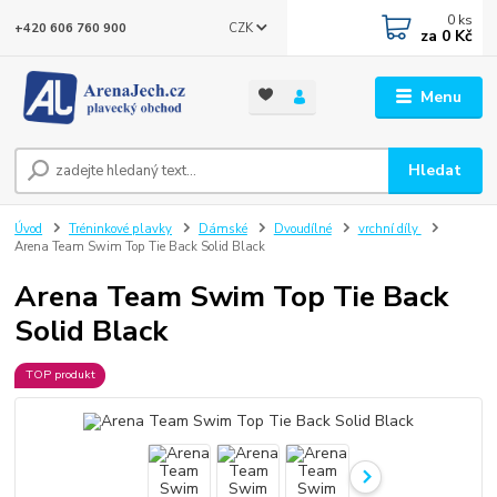
0
ks
CZK
+420 606 760 900
za
0 Kč
Menu
Hledat
Úvod
Tréninkové plavky
Dámské
Dvoudílné
vrchní díly
Arena Team Swim Top Tie Back Solid Black
Arena Team Swim Top Tie Back
Solid Black
TOP produkt