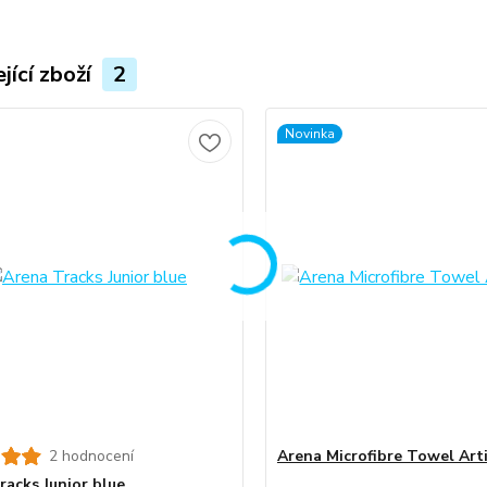
jící zboží
2
Novinka
2 hodnocení
Arena Microfibre Towel Art
racks Junior blue