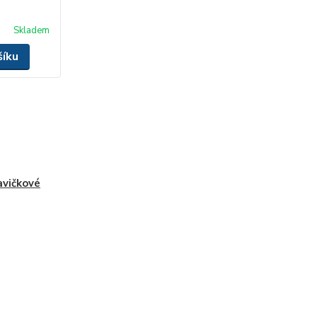
Skladem
šíku
vičkové