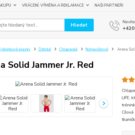
ÁKUPU
VRÁCENÍ, VÝMĚNA A REKLAMACE
NAŠI PARTNEŘI
Nevíte
Hledat
+420
réninkové plavky
Dětské
Chlapecké
Nohavičkové
Arena Sol
a Solid Jammer Jr. Red
Chlape
LIFE, 
trénin
Cílová
tkanič