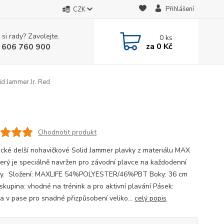
Přihlášení
CZK
 si rady? Zavolejte.
0
ks
za
0 Kč
 606 760 900
id Jammer Jr. Red
Ohodnotit produkt
cké delší nohavičkové Solid Jammer plavky z materiálu MAX
který je speciálně navržen pro závodní plavce na každodenní
ky. Složení: MAXLIFE 54%POLYESTER/46%PBT Boky: 36 cm
 skupina: vhodné na trénink a pro aktivní plavání Pásek:
ka v pase pro snadné přizpůsobení veliko...
celý popis