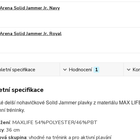
Arena Solid Jammer Jr. Navy
Arena Solid Jammer Jr. Royal
etní specifikace
Hodnocení
1
Ko
tní specifikace
é delší nohavičkové Solid Jammer plavky z materiálu MAX LIFE,
ní tréninky.
žení
: MAXLIFE 54%POLYESTER/46%PBT
ky
: 36 cm
ová skupina
: vhodné na trénink a pro aktivní plavání