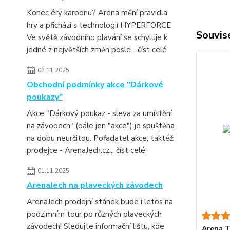
Konec éry karbonu? Arena mění pravidla
hry a přichází s technologií HYPERFORCE
Souvise
Ve světě závodního plavání se schyluje k
jedné z největších změn posle...
číst celé
03.11.2025
Obchodní podmínky akce "Dárkové
poukazy"
Akce "Dárkový poukaz - sleva za umístění
na závodech" (dále jen "akce") je spuštěna
na dobu neurčitou. Pořadatel akce, taktéž
prodejce - ArenaJech.cz...
číst celé
01.11.2025
ArenaJech na plaveckých závodech
ArenaJech prodejní stánek bude i letos na
podzimním tour po různých plaveckých
závodech! Sledujte informační lištu, kde
Arena T