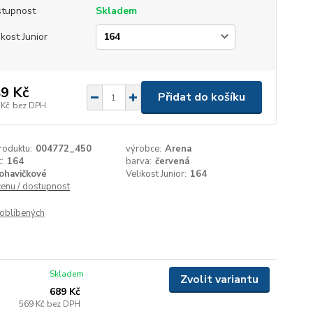
tupnost
Skladem
ikost Junior
9 Kč
Přidat do košíku
 Kč
bez DPH
roduktu:
004772_450
výrobce:
Arena
:
164
barva:
červená
ohavičkové
Velikost Junior:
164
cenu / dostupnost
oblíbených
Skladem
Zvolit variantu
689 Kč
569 Kč
bez DPH