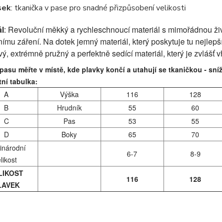
sek
: tkanička v pase pro snadné přizpůsobení velikosti
ál
:
Revoluční měkký a rychleschnoucí materiál s mimořádnou živo
ímu záření. Na dotek jemný materiál, který poskytuje tu nejlepší
vý, extrémně pružný a perfektně sedící materiál, který je zvlášť 
asu měřte v místě, kde plavky končí a utahují se tkaničkou - sní
tní tabulka:
A
Výška
116
128
B
Hrudník
55
60
C
Pas
53
55
D
Boky
65
70
inárodní
6-7
8-9
elikost
LIKOST
116
128
LAVEK