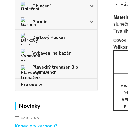
Pá
Oblečení
Materi
Garmin
slunečn
Trvanli
Dárkový Poukaz
Obvod p
Velikos
Vybavení na bazén
Plavecký trenažer-Bio
SwimBench
Pro oddíly
Mez
v
VE
Novinky
P
02.03.2026
Konec éry karbonu?