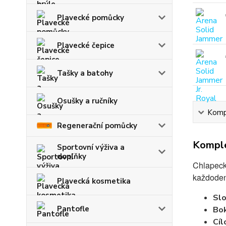
Plavecké pomůcky
Plavecké čepice
Tašky a batohy
Osušky a ručníky
Kompl
Regenerační pomůcky
Komple
Sportovní výživa a
doplňky
Chlapeck
každoden
Plavecká kosmetika
Slo
Pantofle
Bo
Cíl