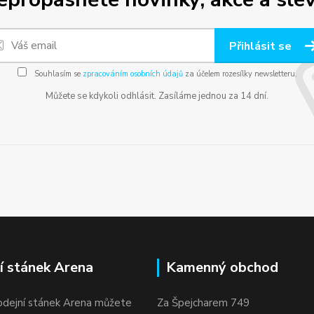
Přihlásit se
Souhlasím se
zpracováním osobních údajů
za účelem rozesílky newsletteru.
Můžete se kdykoli odhlásit. Zasíláme jednou za 14 dní.
í stánek Arena
Kamenný obchod
odejní stánek Arena můžete
Za Špejcharem 749