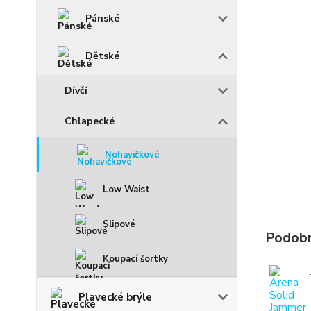
Pánské
Dětské
Dívčí
Chlapecké
Nohavičkové
Low Waist
Slipové
Podobn
Koupací šortky
Plavecké brýle