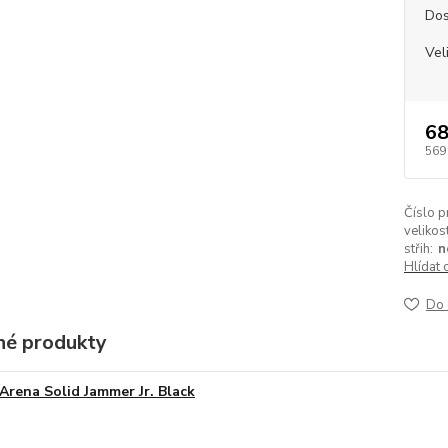
Dos
Vel
68
569
Číslo p
velikost
střih:
n
Hlídat 
Do 
é produkty
Arena Solid Jammer Jr. Black