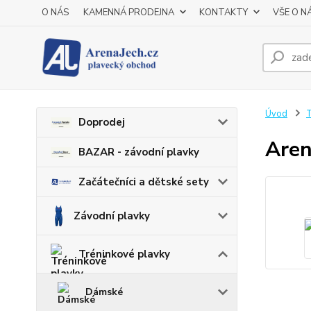
O NÁS
KAMENNÁ PRODEJNA
KONTAKTY
VŠE O N
Úvod
T
Doprodej
Aren
BAZAR - závodní plavky
Začátečníci a dětské sety
Závodní plavky
Tréninkové plavky
Dámské