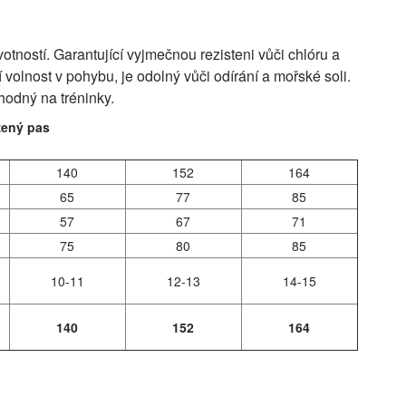
tností. Garantující vyjmečnou rezisteni vůči chlóru a
 volnost v pohybu, je odolný vůči odírání a mořské soli.
vhodný na tréninky.
žený pas
140
152
164
65
77
85
57
67
71
75
80
85
10-11
12-13
14-15
140
152
164