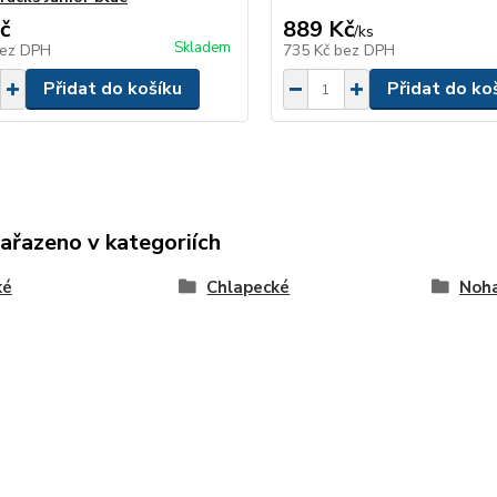
č
889 Kč
/
ks
Skladem
ez DPH
735 Kč
bez DPH
Přidat do košíku
Přidat do ko
zařazeno v kategoriích
ké
Chlapecké
Noha