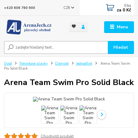
0
ks
CZK
+420 606 760 900
za
0 Kč
Menu
Hledat
Úvod
Tréninkové plavky
Dámské
Jednodílné
Arena Team Swim
Pro Solid Black
Arena Team Swim Pro Solid Black
Ohodnotit produkt