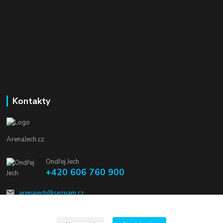
Kontakty
ArenaJech.cz
Ondřej Jech
+420 606 760 900
arenajech@seznam.cz