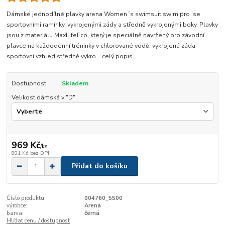
Dámské jednodílné plavky arena Women´s swimsuit swim pro se
sportovními ramínky, vykrojenými zády a středně vykrojenými boky. Plavky
jsou z materiálu MaxLifeEco, který je speciálně navržený pro závodní
plavce na každodenní tréninky v chlorované vodě. vykrojená záda -
sportovní vzhled středně vykro...
celý popis
Dostupnost
Skladem
Velikost dámská v "D"
969 Kč
/
ks
801 Kč
bez DPH
Přidat do košíku
Číslo produktu:
004760_5500
výrobce:
Arena
barva:
černá
Hlídat cenu / dostupnost