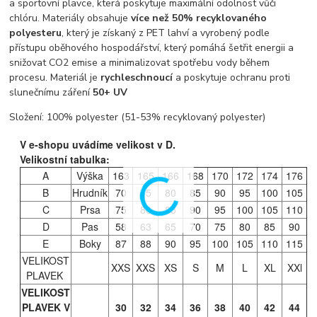
a sportovní plavce, která poskytuje maximální odolnost vůči
chlóru. Materiály obsahuje
více než 50% recyklovaného
polyesteru
, který je získaný z PET lahví a vyrobený podle
přístupu oběhového hospodářství, který pomáhá šetřit energii a
snižovat CO2 emise a minimalizovat spotřebu vody během
procesu. Materiál je
rychleschnoucí
a poskytuje ochranu proti
slunečnímu záření
50+ UV
Složení: 100% polyester (51-53% recyklovaný polyester)
V e-shopu uvádíme velikost v D.
Velikostní tabulka:
A
Výška
163
165
166
168
170
172
174
176
B
Hrudník
70
75
80
85
90
95
100
105
C
Prsa
75
80
85
90
95
100
105
110
D
Pas
58
63
65
70
75
80
85
90
E
Boky
87
88
90
95
100
105
110
115
VELIKOST
XXS
XXS
XS
S
M
L
XL
XXl
PLAVEK
VELIKOST
PLAVEK V
30
32
34
36
38
40
42
44