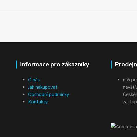
Informace pro zákazníky
Prodejn
O nás
náš pr
Jak nakupovat
navští
Obchodní podmínky
Českéh
Kontakty
zastup