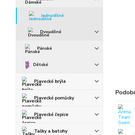
Jednodílné
Dvoudílné
Pánské
Dětské
Plavecké brýle
Podobn
Plavecké pomůcky
Plavecké čepice
Tašky a batohy