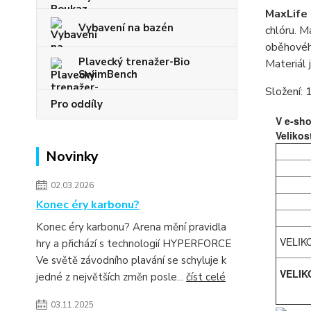
MaxLife
Vybavení na bazén
chlóru. M
oběhovéh
Plavecký trenažer-Bio
Materiál 
SwimBench
Složení:
Pro oddíly
V e-sho
Velikos
Novinky
02.03.2026
Konec éry karbonu?
Konec éry karbonu? Arena mění pravidla
VELIK
hry a přichází s technologií HYPERFORCE
Ve světě závodního plavání se schyluje k
VELIK
jedné z největších změn posle...
číst celé
03.11.2025