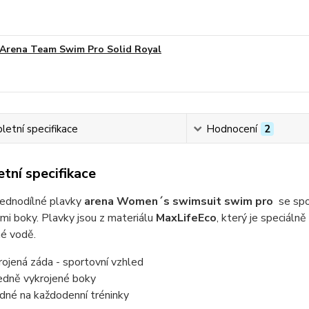
Arena Team Swim Pro Solid Royal
etní specifikace
Hodnocení
2
tní specifikace
ednodílné plavky
arena Women´s swimsuit swim pro
se spo
mi boky. Plavky jsou z materiálu
MaxLifeEco
, který je speciáln
né vodě.
rojená záda - sportovní vzhled
edně vykrojené boky
dné na každodenní tréninky