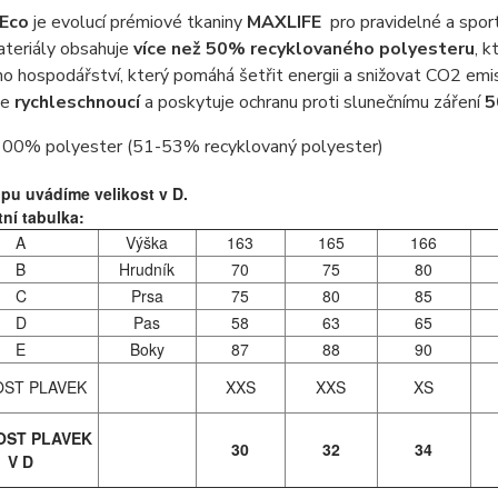
 Eco
je evolucí prémiové tkaniny
MAXLIFE
pro pravidelné a spor
ateriály obsahuje
více než 50% recyklovaného polyesteru
, k
o hospodářství, který pomáhá šetřit energii a snižovat CO2 em
je
rychleschnoucí
a poskytuje ochranu proti slunečnímu záření
5
 100% polyester (51-53% recyklovaný polyester)
pu uvádíme velikost v D.
tní tabulka:
A
Výška
163
165
166
B
Hrudník
70
75
80
C
Prsa
75
80
85
D
Pas
58
63
65
E
Boky
87
88
90
OST PLAVEK
XXS
XXS
XS
OST PLAVEK
30
32
34
V D