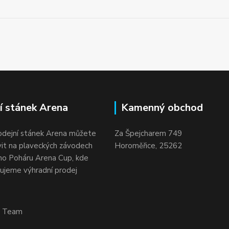
í stánek Arena
Kamenný obchod
odejní stánek Arena můžete
Za Špejcharem 749
vit na plaveckých závodech
Horoměřice, 25262
o Poháru Arena Cup, kde
ujeme výhradní prodej