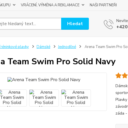
ÁKUPU
VRÁCENÍ, VÝMĚNA A REKLAMACE
NAŠI PARTNEŘI
Nevíte
Hledat
+420
réninkové plavky
Dámské
Jednodílné
Arena Team Swim Pro Sol
a Team Swim Pro Solid Navy
Dámské
sporto
Plavky
závodn
záda -