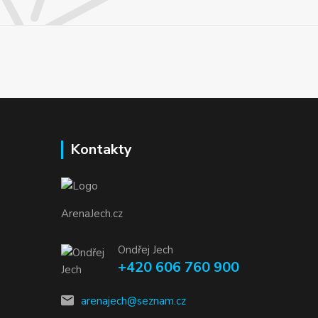
Kontakty
ArenaJech.cz
Ondřej Jech
+420 606 760 900
arenajech@seznam.cz