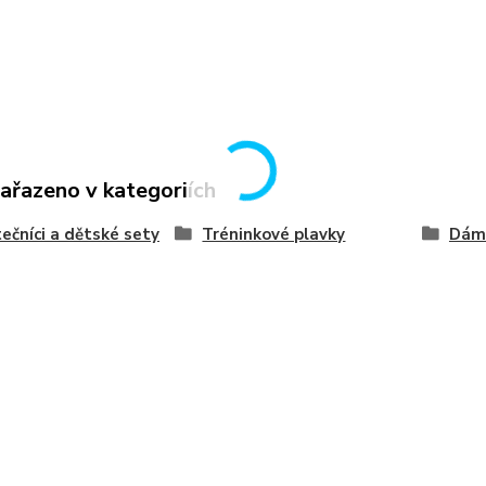
zařazeno v kategoriích
ečníci a dětské sety
Tréninkové plavky
Dám