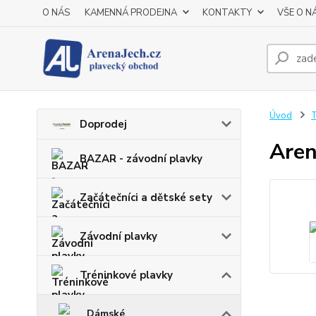
O NÁS
KAMENNÁ PRODEJNA
KONTAKTY
VŠE O N
Úvod
T
Doprodej
Aren
BAZAR - závodní plavky
Začátečníci a dětské sety
Závodní plavky
Tréninkové plavky
Dámské