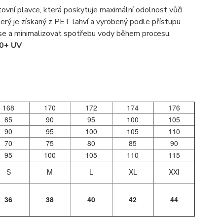
tovní plavce, která poskytuje maximální odolnost vůči
terý je získaný z PET lahví a vyrobený podle přístupu
ise a minimalizovat spotřebu vody během procesu.
0+ UV
168
170
172
174
176
85
90
95
100
105
90
95
100
105
110
70
75
80
85
90
95
100
105
110
115
S
M
L
XL
XXl
36
38
40
42
44