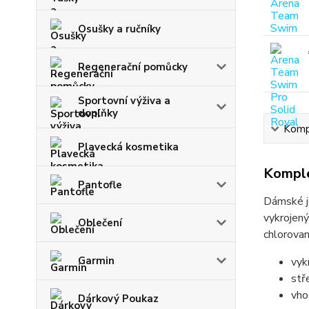
Osušky a ručníky
Regenerační pomůcky
Sportovní výživa a
doplňky
Kompl
Plavecká kosmetika
Komple
Pantofle
Dámské j
vykrojený
Oblečení
chlorova
Garmin
vyk
stř
vho
Dárkový Poukaz