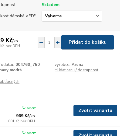
tupnost
Skladem
ikost dámská v "D"
9 Kč
/
ks
Přidat do košíku
 Kč
bez DPH
roduktu:
004760_750
výrobce:
Arena
navy modrá
Hlídat cenu / dostupnost
oblíbených
Skladem
Zvolit variantu
969 Kč
/
ks
801 Kč
bez DPH
Skladem
Zvolit variantu