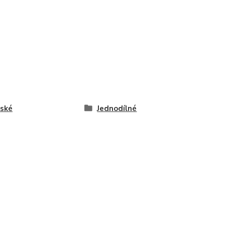
ské
Jednodílné