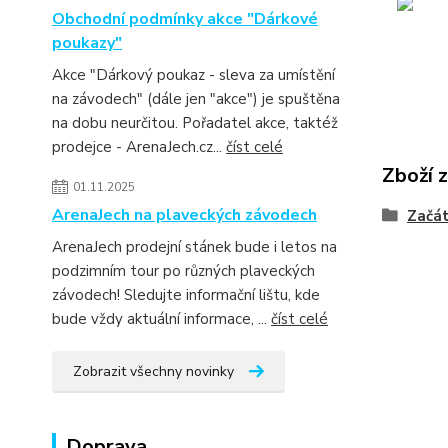
Obchodní podmínky akce "Dárkové
poukazy"
Akce "Dárkový poukaz - sleva za umístění
na závodech" (dále jen "akce") je spuštěna
na dobu neurčitou. Pořadatel akce, taktéž
prodejce - ArenaJech.cz...
číst celé
Zboží 
01.11.2025
ArenaJech na plaveckých závodech
Začát
ArenaJech prodejní stánek bude i letos na
podzimním tour po různých plaveckých
závodech! Sledujte informační lištu, kde
bude vždy aktuální informace, ...
číst celé
Zobrazit všechny novinky
Doprava