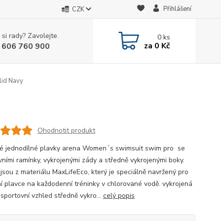
Přihlášení
CZK
 si rady? Zavolejte.
0
ks
za
0 Kč
 606 760 900
id Navy
Ohodnotit produkt
 jednodílné plavky arena Women´s swimsuit swim pro se
vními ramínky, vykrojenými zády a středně vykrojenými boky.
 jsou z materiálu MaxLifeEco, který je speciálně navržený pro
í plavce na každodenní tréninky v chlorované vodě. vykrojená
 sportovní vzhled středně vykro...
celý popis