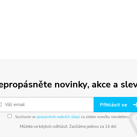
epropásněte novinky, akce a slev
Přihlásit se
Souhlasím se
zpracováním osobních údajů
za účelem rozesílky newsletteru.
Můžete se kdykoli odhlásit. Zasíláme jednou za 14 dní.