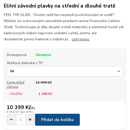
Elitní závodní plavky na střední a dlouhé tratě
FEEL THE GLIDE. Chcete zažít ten nejlepší pocit klouzání ve vodě?
Můžete se zcela novými závodními plavkami arena Powerskin Carbon
Glide. Technologie je díky dvojité vrstvě materiálu a extrémně husté síti
karbonových vláken naprosto unikátní. Lehký, jemný, ale
dostatečně pevný materiál s nízkým pr...
celý popis
Dostupnost
Skladem
Velikost dámská v "D"
Cena před
11 699 Kč
slevou
Ušetříte
1 300 Kč
10 399 Kč
/
ks
8 594 Kč
bez DPH
Přidat do košíku