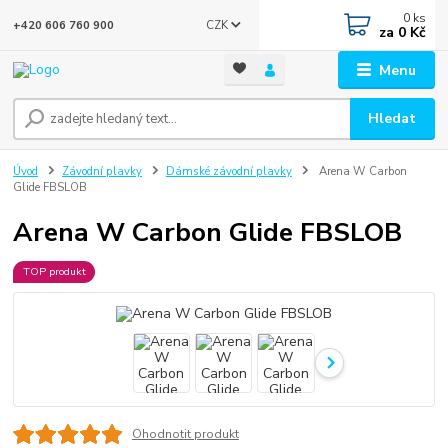
0
ks
CZK
+420 606 760 900
za
0 Kč
Menu
Hledat
Úvod
Závodní plavky
Dámské závodní plavky
Arena W Carbon
Glide FBSLOB
Arena W Carbon Glide FBSLOB
TOP produkt
Ohodnotit produkt