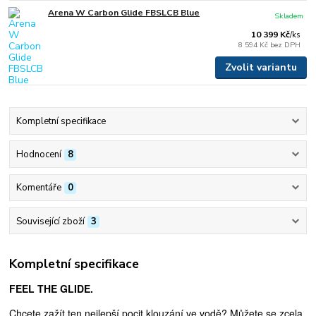
Arena W Carbon Glide FBSLCB Blue
Skladem
10 399 Kč
/
ks
8 594 Kč
bez DPH
Zvolit variantu
Kompletní specifikace
Hodnocení
8
Komentáře
0
Související zboží
3
Kompletní specifikace
FEEL THE GLIDE.
Chcete zažít ten nejlepší pocit klouzání ve vodě? Můžete se zcela