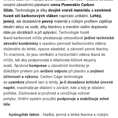
novými závodními plavkami a
rena Powerskin Carbon
Glide.
Technologie je díky
dvojité vrstvě materiálu
a
extrémně
husté síti karbonových vláken
naprosto unikátní.
Lehký,
jemný
, ale dostatečně
pevný
materiál s nízkým profilem zajišťuje
ideální skluz ve vodě, díky kterému s menším úsilím doplavete
dále po obrátkách a při splývání.
Technologie hustě
tkané karbonové mříže p
ředstavuje celosvětově
jediné technické
závodní kombinézy
s vysokou pevností karbonového vlákna
vloženého do lehké, vysoce elastické, a zároveň pevné tkaniny.
To
znamená, že jsou vertikální a horizontální vlákna tkaná do
mříže, tak aby podporovala a stlačovala klíčové skupiny
svalů.
Správná
komprese
u závodních kombinéz je
důležitým prvkem pro
snížení odporu
při plavání a
zvýšení
účinnosti a výkonu
. Carbon Cage technologie
se
uzamkne
přesně tam a tehdy,
je-li dosaženo kritické úrovně
napětí
, maximalizuje stlačení v zónách, kde a kdy je stlačení
potřeba. Zachovává si pružnost a umožňuje volnost
pohybu.
Vnitřní systém proužků
podporuje a stabilizuje střed
těla
.
hydroglide fabric
- hladká, jemná a lehká tkanina s nízkým