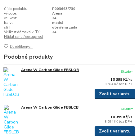
Číslo produktu:
P003663/730
výrobce:
Arena
velikost:
34
barva:
modrá
střih:
otevřená záda
Velikost dámská v "D":
34
Hlídat cenu / dostupnost
Do oblíbených
Podobné produkty
Arena W Carbon Glide FBSLOB
Skladem
10 399 Kč
/
ks
8 594 Kč
bez DPH
Zvolit variantu
Arena W Carbon Glide FBSLCB
Skladem
10 399 Kč
/
ks
8 594 Kč
bez DPH
Zvolit variantu