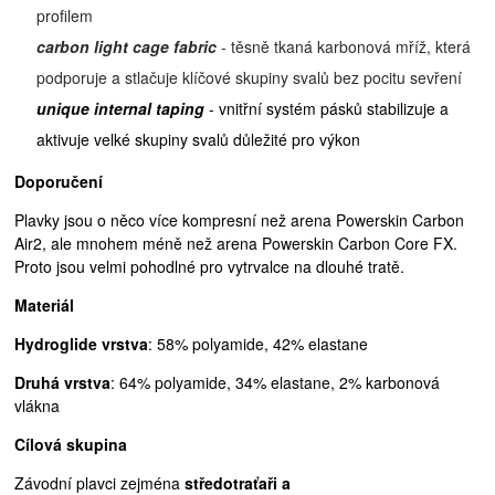
profilem
carbon light cage fabric
- těsně tkaná karbonová mříž, která
podporuje a stlačuje klíčové skupiny svalů bez pocitu sevření
unique internal taping
- vnitřní systém pásků stabilizuje a
aktivuje velké skupiny svalů důležité pro výkon
Doporučení
Plavky jsou o něco více kompresní než arena Powerskin Carbon
Air2, ale mnohem méně než arena Powerskin Carbon Core FX.
Proto jsou velmi pohodlné pro vytrvalce na dlouhé tratě.
Materiál
Hydroglide vrstva
: 58% polyamide, 42% elastane
Druhá vrstva
: 64% polyamide, 34% elastane, 2% karbonová
vlákna
Cílová skupina
Závodní plavci zejména
středotraťaři a