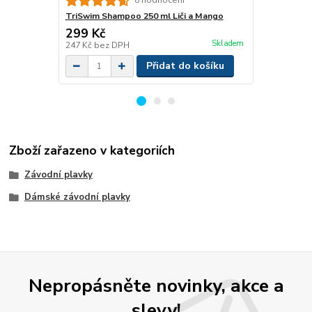
8 hodnocení
TriSwim Shampoo 250 ml Liči a Mango
299 Kč
849 Kč
/
ks
Skladem
247 Kč
bez DPH
758 Kč
bez 
Přidat do košíku
Zboží zařazeno v kategoriích
Závodní plavky
Dámské závodní plavky
Nepropásněte novinky, akce a
slevy!