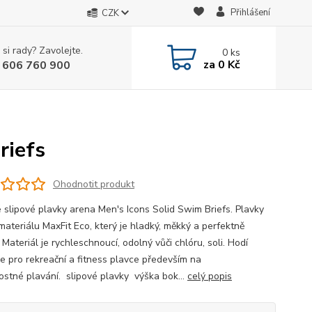
Přihlášení
CZK
 si rady? Zavolejte.
0
ks
za
0 Kč
 606 760 900
riefs
Ohodnotit produkt
 slipové plavky arena Men's Icons Solid Swim Briefs. Plavky
materiálu MaxFit Eco, který je hladký, měkký a perfektně
Materiál je rychleschnoucí, odolný vůči chlóru, soli. Hodí
še pro rekreační a fitness plavce především na
tostné plavání. slipové plavky výška bok...
celý popis