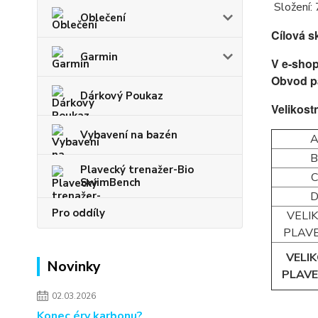
Složení:
Oblečení
Cílová s
Garmin
V e-shop
Obvod pa
Dárkový Poukaz
Velikostn
Vybavení na bazén
Plavecký trenažer-Bio
C
SwimBench
Pro oddíly
VELI
PLAVE
VELI
Novinky
PLAVE
02.03.2026
Konec éry karbonu?