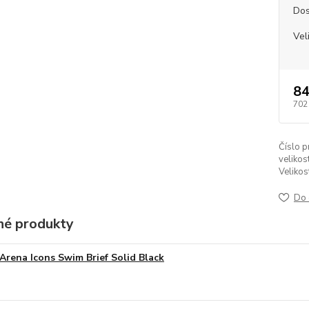
Dos
Vel
84
702
Číslo p
velikost
Velikos
Do 
é produkty
Arena Icons Swim Brief Solid Black