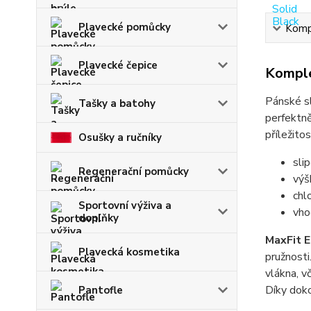
Plavecké pomůcky
Kompl
Plavecké čepice
Komple
Pánské s
Tašky a batohy
perfektně
příležito
Osušky a ručníky
sli
Regenerační pomůcky
výš
chl
Sportovní výživa a
vho
doplňky
MaxFit 
Plavecká kosmetika
pružnosti
vlákna, v
Díky doko
Pantofle