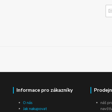
Informace pro zákazníky
Prodejn
O nás
náš pr
Jak nakupovat
navští