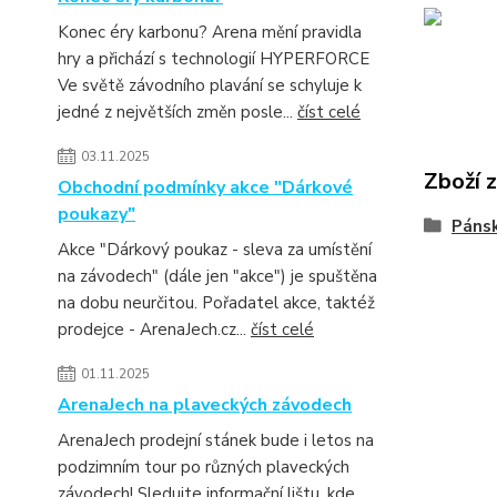
Konec éry karbonu? Arena mění pravidla
hry a přichází s technologií HYPERFORCE
Ve světě závodního plavání se schyluje k
jedné z největších změn posle...
číst celé
03.11.2025
Zboží 
Obchodní podmínky akce "Dárkové
poukazy"
Páns
Akce "Dárkový poukaz - sleva za umístění
na závodech" (dále jen "akce") je spuštěna
na dobu neurčitou. Pořadatel akce, taktéž
prodejce - ArenaJech.cz...
číst celé
01.11.2025
ArenaJech na plaveckých závodech
ArenaJech prodejní stánek bude i letos na
podzimním tour po různých plaveckých
závodech! Sledujte informační lištu, kde