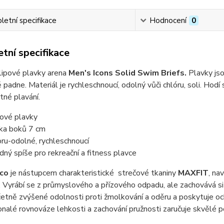
etní specifikace
Hodnocení
0
tní specifikace
lipové plavky arena
Men's Icons Solid Swim Briefs.
Plavky js
 padne. Materiál je rychleschnoucí, odolný vůči chlóru, soli. Hodí
stné plavání.
pové plavky
ka boků 7 cm
oru-odolné, rychleschnoucí
dný spíše pro rekreační a fitness plavce
Eco
je nástupcem charakteristické
strečové tkaniny
MAXFIT
, na
. Vyrábí se z průmyslového a přízového odpadu, ale zachovává si
četně zvýšené odolnosti proti žmolkování a oděru a poskytuje oc
nalé rovnováze lehkosti a zachování pružnosti zaručuje skvělé 