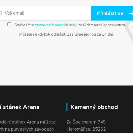
Přihlásit se
Souhlasím se
zpracováním osobních údajů
za účelem rozesílky newsletteru.
Můžete se kdykoli odhlásit. Zasíláme jednou za 14 dní.
í stánek Arena
Kamenný obchod
odejní stánek Arena můžete
Za Špejcharem 749
vit na plaveckých závodech
Horoměřice, 25262