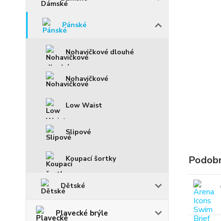
Pánské
Nohavičkové dlouhé
Nohavičkové
Low Waist
Slipové
Podobn
Koupací šortky
Dětské
Plavecké brýle