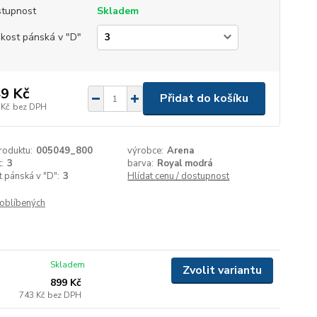
tupnost
Skladem
ikost pánská v "D"
9 Kč
Přidat do košíku
 Kč
bez DPH
roduktu:
005049_800
výrobce:
Arena
:
3
barva:
Royal modrá
t pánská v "D":
3
Hlídat cenu / dostupnost
oblíbených
Skladem
Zvolit variantu
899 Kč
743 Kč
bez DPH