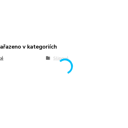
zařazeno v kategoriích
ké
Slipové