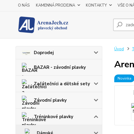
O NÁS
KAMENNÁ PRODEJNA
KONTAKTY
VŠE O N
Úvod
T
Doprodej
Aren
BAZAR - závodní plavky
Novinka
Začátečníci a dětské sety
Závodní plavky
Tréninkové plavky
Dámské