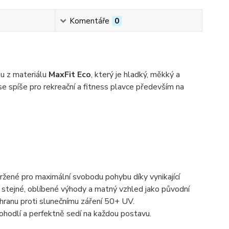
Komentáře
0
ou z materiálu
MaxFit Eco
, který je hladký, měkký a
 se spíše pro rekreační a fitness plavce především na
vržené pro maximální svobodu pohybu díky vynikající
 stejné, oblíbené výhody a matný vzhled jako původní
hranu proti slunečnímu záření 50+ UV.
pohodlí a perfektně sedí na každou postavu.