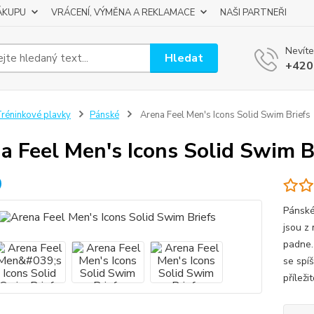
ÁKUPU
VRÁCENÍ, VÝMĚNA A REKLAMACE
NAŠI PARTNEŘI
Nevíte
Hledat
+420
réninkové plavky
Pánské
Arena Feel Men's Icons Solid Swim Briefs
a Feel Men's Icons Solid Swim B
Pánské
jsou z 
padne. 
se spí
příleži